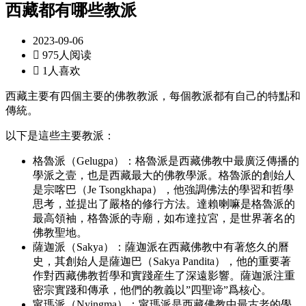
西藏都有哪些教派
2023-09-06

975人阅读

1人喜欢
西藏主要有四個主要的佛教教派，每個教派都有自己的特點和
傳統。
以下是這些主要教派：
格魯派（Gelugpa）：格魯派是西藏佛教中最廣泛傳播的
學派之壹，也是西藏最大的佛教學派。格魯派的創始人
是宗喀巴（Je Tsongkhapa），他強調佛法的學習和哲學
思考，並提出了嚴格的修行方法。達賴喇嘛是格魯派的
最高領袖，格魯派的寺廟，如布達拉宮，是世界著名的
佛教聖地。
薩迦派（Sakya）：薩迦派在西藏佛教中有著悠久的曆
史，其創始人是薩迦巴（Sakya Pandita），他的重要著
作對西藏佛教哲學和實踐産生了深遠影響。薩迦派注重
密宗實踐和傳承，他們的教義以”四聖谛”爲核心。
甯瑪派（Nyingma）：甯瑪派是西藏佛教中最古老的學