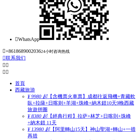

WhatsApp

+8618689002036
24小时咨询热线

联系我们




首頁
西藏旅游
¥ 9980 起
【含機票火車票】成都往返飛機+青藏軟
臥+拉薩+日喀则+羊湖+珠峰+納木錯10天9晚西藏
旅遊拼團
¥ 8380 起
【經典行程】拉萨+林芝+日喀則+珠峰
+納木錯 11天
¥ 13980 起
【阿里轉山15天】神山聖湖+轉山+一措
再措