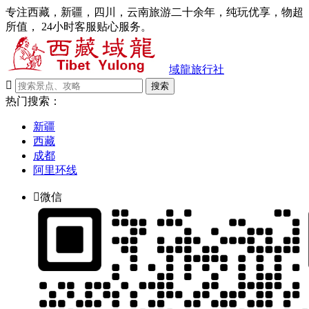
专注西藏，新疆，四川，云南旅游二十余年，纯玩优享，物超
所值， 24小时客服贴心服务。
域龍旅行社

搜索
热门搜索：
新疆
西藏
成都
阿里环线

微信