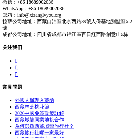
微信：+86 18689002036
WhatsApp：+86 18689002036
邮箱：info@xizanglvyou.org
拉萨公司地址：西藏自治區北京西路89號人保基地別墅區6-2
號
成都公司地址：四川省成都市錦江區百日紅西路創意山6栋
关注我们



常見問題
外國人辦理入藏函
西藏林芝桃花節
2026中國免簽政策詳解
西藏域龍同業地接合作
為何選擇西藏域龍旅行社？
西藏旅行社哪一家最好