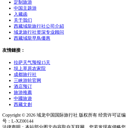
定制旅游
中国主题游
入藏函
关于我们
西藏域龍旅行社公司介紹
域龙旅行社资深专业顾问
西藏域龍早鳥優惠
友情鏈接：
拉萨天气预报15天
坝上草原农家院
成都旅行社
三峡游轮官网
酒店预订
旅游推薦
中國旅遊
西藏文創
Copyright © 2026 域龙中国国际旅行社 版权所有 经营许可证编
号：L-XZ00144
法律声明：本站部分图文内容取自互联网。您若发现有侵略您