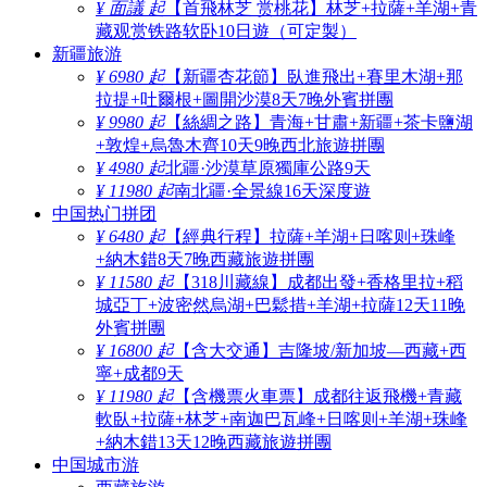
¥ 面議 起
【首飛林芝 赏桃花】林芝+拉薩+羊湖+青
藏观赏铁路软卧10日遊（可定製）
新疆旅游
¥ 6980 起
【新疆杏花節】臥進飛出+賽里木湖+那
拉提+吐爾根+圖開沙漠8天7晚外賓拼團
¥ 9980 起
【絲綢之路】青海+甘肅+新疆+茶卡鹽湖
+敦煌+烏魯木齊10天9晚西北旅遊拼團
¥ 4980 起
北疆·沙漠草原獨庫公路9天
¥ 11980 起
南北疆·全景線16天深度遊
中国热门拼团
¥ 6480 起
【經典行程】拉薩+羊湖+日喀则+珠峰
+納木錯8天7晚西藏旅遊拼團
¥ 11580 起
【318川藏線】成都出發+香格里拉+稻
城亞丁+波密然烏湖+巴鬆措+羊湖+拉薩12天11晚
外賓拼團
¥ 16800 起
【含大交通】吉隆坡/新加坡—西藏+西
寧+成都9天
¥ 11980 起
【含機票火車票】成都往返飛機+青藏
軟臥+拉薩+林芝+南迦巴瓦峰+日喀则+羊湖+珠峰
+納木錯13天12晚西藏旅遊拼團
中国城市游