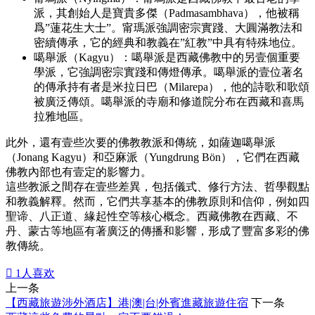
派，其創始人是寶貴多傑（Padmasambhava），他被稱
爲”蓮花生大士”。甯瑪派強調密宗實踐、大圓滿教法和
密續傳承，它的經典和教義在”紅教”中具有特殊地位。
噶舉派（Kagyu）：噶舉派是西藏佛教中的另壹個重要
學派，它強調密宗實踐和傳燈傳承。噶舉派的壹位著名
的傳承持有者是米拉日巴（Milarepa），他的詩歌和歌頌
被廣泛傳頌。噶舉派的寺廟和修道院分布在西藏和喜馬
拉雅地區。
此外，還有壹些次要的佛教教派和傳統，如薩迦噶舉派
（Jonang Kagyu）和亞麻派（Yungdrung Bön），它們在西藏
佛教內部也有壹定的影響力。
這些教派之間存在壹些差異，包括儀式、修行方法、哲學觀點
和教義解釋。然而，它們共享基本的佛教原則和信仰，例如四
聖谛、八正道、緣起性空等核心概念。西藏佛教在西藏、不
丹、蒙古等地區有著廣泛的傳播和影響，形成了豐富多彩的佛
教傳統。

1
人喜欢
上一条
【西藏旅遊涉外酒店】港|澳|台|外賓進藏旅遊住宿
下一条