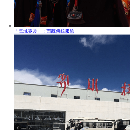
「雪域霓裳」：西藏傳統服飾