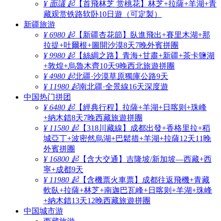
¥ 面議 起
【首飛林芝 赏桃花】林芝+拉薩+羊湖+青
藏观赏铁路软卧10日遊（可定製）
新疆旅游
¥ 6980 起
【新疆杏花節】臥進飛出+賽里木湖+那
拉提+吐爾根+圖開沙漠8天7晚外賓拼團
¥ 9980 起
【絲綢之路】青海+甘肅+新疆+茶卡鹽湖
+敦煌+烏魯木齊10天9晚西北旅遊拼團
¥ 4980 起
北疆·沙漠草原獨庫公路9天
¥ 11980 起
南北疆·全景線16天深度遊
中国热门拼团
¥ 6480 起
【經典行程】拉薩+羊湖+日喀则+珠峰
+納木錯8天7晚西藏旅遊拼團
¥ 11580 起
【318川藏線】成都出發+香格里拉+稻
城亞丁+波密然烏湖+巴鬆措+羊湖+拉薩12天11晚
外賓拼團
¥ 16800 起
【含大交通】吉隆坡/新加坡—西藏+西
寧+成都9天
¥ 11980 起
【含機票火車票】成都往返飛機+青藏
軟臥+拉薩+林芝+南迦巴瓦峰+日喀则+羊湖+珠峰
+納木錯13天12晚西藏旅遊拼團
中国城市游