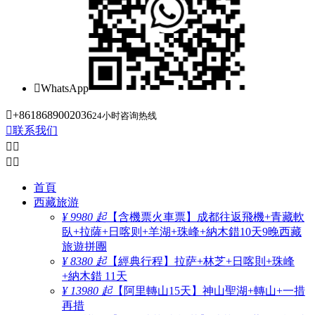

WhatsApp

+8618689002036
24小时咨询热线

联系我们




首頁
西藏旅游
¥ 9980 起
【含機票火車票】成都往返飛機+青藏軟
臥+拉薩+日喀则+羊湖+珠峰+納木錯10天9晚西藏
旅遊拼團
¥ 8380 起
【經典行程】拉萨+林芝+日喀則+珠峰
+納木錯 11天
¥ 13980 起
【阿里轉山15天】神山聖湖+轉山+一措
再措