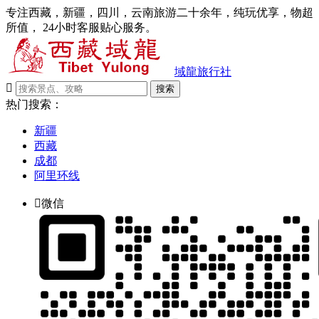
专注西藏，新疆，四川，云南旅游二十余年，纯玩优享，物超
所值， 24小时客服贴心服务。
域龍旅行社

搜索
热门搜索：
新疆
西藏
成都
阿里环线

微信