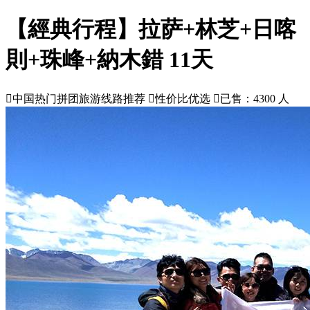
【經典行程】拉萨+林芝+日喀
則+珠峰+納木錯 11天

中国热门拼团旅游线路推荐

性价比优选

已售：4300 人