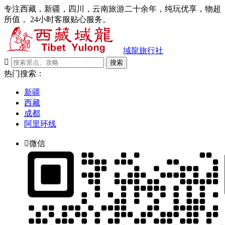
专注西藏，新疆，四川，云南旅游二十余年，纯玩优享，物超
所值， 24小时客服贴心服务。
域龍旅行社

搜索
热门搜索：
新疆
西藏
成都
阿里环线

微信