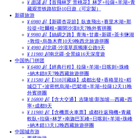
¥ 面議 起
【首飛林芝 赏桃花】林芝+拉薩+羊湖+青
藏观赏铁路软卧10日遊（可定製）
新疆旅游
¥ 6980 起
【新疆杏花節】臥進飛出+賽里木湖+那
拉提+吐爾根+圖開沙漠8天7晚外賓拼團
¥ 9980 起
【絲綢之路】青海+甘肅+新疆+茶卡鹽湖
+敦煌+烏魯木齊10天9晚西北旅遊拼團
¥ 4980 起
北疆·沙漠草原獨庫公路9天
¥ 11980 起
南北疆·全景線16天深度遊
中国热门拼团
¥ 6480 起
【經典行程】拉薩+羊湖+日喀则+珠峰
+納木錯8天7晚西藏旅遊拼團
¥ 11580 起
【318川藏線】成都出發+香格里拉+稻
城亞丁+波密然烏湖+巴鬆措+羊湖+拉薩12天11晚
外賓拼團
¥ 16800 起
【含大交通】吉隆坡/新加坡—西藏+西
寧+成都9天
¥ 11980 起
【含機票火車票】成都往返飛機+青藏
軟臥+拉薩+林芝+南迦巴瓦峰+日喀则+羊湖+珠峰
+納木錯13天12晚西藏旅遊拼團
中国城市游