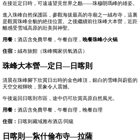
在接近定日時，可遠遠望見世界之巓——珠穆朗瑪峰的雄姿。
進入珠峰自然保護區，參觀海拔最高的寺廟之一絨布寺，這裏
是觀賞珠峰全貌的絶佳位置。之後繼續前往珠峰大本營，近距
離感受雪域高原的壯美與神聖。
用餐：
酒店含免費早餐，午餐自理，
晚餐珠峰小火锅
住宿：
絨布旅館（珠峰獨家供氧酒店）
珠峰大本營—定日—日喀則
清晨在珠峰腳下欣賞日出時的金色峰頂，銀白的雪峰與蔚藍的
天空交相輝映，景象令人震撼。
午後返回日喀則市區，途中仍可欣賞高原自然風光。
用餐：
酒店含免費早餐，午餐自理，晚餐自理
住宿：
日喀则藏域雅布酒店/同級
日喀則—紥什倫布寺—拉薩