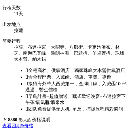
行程天数：
11天
出发地点：
拉薩
简要行程：
拉薩、布達拉宮、大昭寺、八廓街、卡定沟瀑布、林
芝、南迦巴瓦峰、魯朗林海、巴鬆措、羊卓雍措、珠峰
大本營、納木錯

全程高档、供氧酒店，獨家珠峰大本營供氧酒店

含全程門票、入藏函、酒店、車費、導遊

接待海外華人西藏第一，金牌口碑，入藏函100%
通過，醫生體檢

早鳥計畫+超值贈送：藏式歡迎晚宴+布達拉宮下
午茶/氧氣瓶/礦泉水

团队免费提供无人机+单反，捕捉旅程精彩瞬间
￥
8380
价格说明
元/人起
查看团期&价格