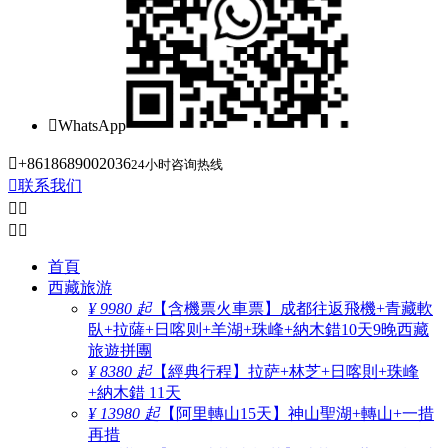

WhatsApp

+8618689002036
24小时咨询热线

联系我们




首頁
西藏旅游
¥ 9980 起
【含機票火車票】成都往返飛機+青藏軟
臥+拉薩+日喀则+羊湖+珠峰+納木錯10天9晚西藏
旅遊拼團
¥ 8380 起
【經典行程】拉萨+林芝+日喀則+珠峰
+納木錯 11天
¥ 13980 起
【阿里轉山15天】神山聖湖+轉山+一措
再措