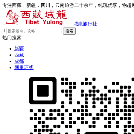
专注西藏，新疆，四川，云南旅游二十余年，纯玩优享，物超所
域龍旅行社

搜索
热门搜索：
新疆
西藏
成都
阿里环线