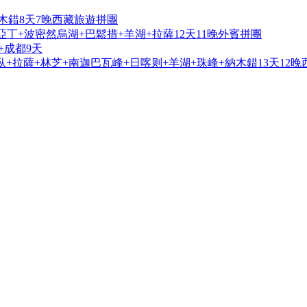
木錯8天7晚西藏旅遊拼團
亞丁+波密然烏湖+巴鬆措+羊湖+拉薩12天11晚外賓拼團
+成都9天
+拉薩+林芝+南迦巴瓦峰+日喀则+羊湖+珠峰+納木錯13天12