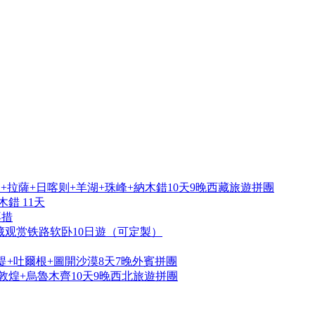
拉薩+日喀则+羊湖+珠峰+納木錯10天9晚西藏旅遊拼團
錯 11天
再措
藏观赏铁路软卧10日遊（可定製）
提+吐爾根+圖開沙漠8天7晚外賓拼團
敦煌+烏魯木齊10天9晚西北旅遊拼團