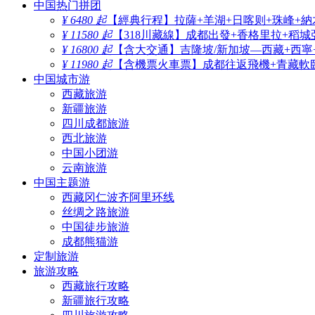
中国热门拼团
¥ 6480 起
【經典行程】拉薩+羊湖+日喀则+珠峰+納
¥ 11580 起
【318川藏線】成都出發+香格里拉+稻城
¥ 16800 起
【含大交通】吉隆坡/新加坡—西藏+西寧
¥ 11980 起
【含機票火車票】成都往返飛機+青藏軟臥
中国城市游
西藏旅游
新疆旅游
四川成都旅游
西北旅游
中国小团游
云南旅游
中国主题游
西藏冈仁波齐阿里环线
丝绸之路旅游
中国徒步旅游
成都熊猫游
定制旅游
旅游攻略
西藏旅行攻略
新疆旅行攻略