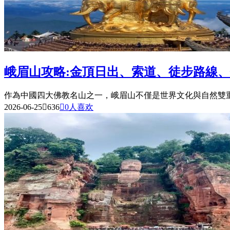
峨眉山攻略:金頂日出、索道、徒步路線
作為中國四大佛教名山之一，峨眉山不僅是世界文化與自然雙重
2026-06-25

636

0
人喜欢