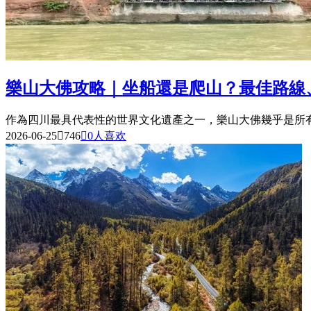
樂山大佛攻略｜坐船還是爬山？最佳路線
作為四川最具代表性的世界文化遺產之一，樂山大佛幾乎是所有
2026-06-25

746

0
人喜欢