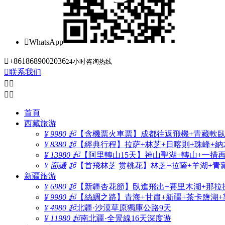

WhatsApp

+8618689002036
24小时咨询热线

联系我们




首頁
西藏旅游
¥ 9980 起
【含機票火車票】成都往返飛機+青藏軟臥+
¥ 8380 起
【經典行程】拉萨+林芝+日喀則+珠峰+納木
¥ 13980 起
【阿里轉山15天】神山聖湖+轉山+一措
¥ 面議 起
【首飛林芝 赏桃花】林芝+拉薩+羊湖+青
新疆旅游
¥ 6980 起
【新疆杏花節】臥進飛出+賽里木湖+那拉
¥ 9980 起
【絲綢之路】青海+甘肅+新疆+茶卡鹽湖+
¥ 4980 起
北疆·沙漠草原獨庫公路9天
¥ 11980 起
南北疆·全景線16天深度遊