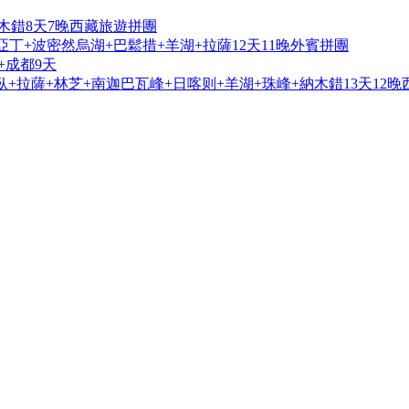
木錯8天7晚西藏旅遊拼團
亞丁+波密然烏湖+巴鬆措+羊湖+拉薩12天11晚外賓拼團
+成都9天
+拉薩+林芝+南迦巴瓦峰+日喀则+羊湖+珠峰+納木錯13天12