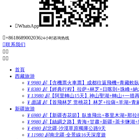

WhatsApp

+8618689002036
24小时咨询热线

联系我们




首頁
西藏旅游
¥ 9980 起
【含機票火車票】成都往返飛機+青藏軟臥+
¥ 8380 起
【經典行程】拉萨+林芝+日喀則+珠峰+納木
¥ 13980 起
【阿里轉山15天】神山聖湖+轉山+一措
¥ 面議 起
【首飛林芝 赏桃花】林芝+拉薩+羊湖+青
新疆旅游
¥ 6980 起
【新疆杏花節】臥進飛出+賽里木湖+那拉
¥ 9980 起
【絲綢之路】青海+甘肅+新疆+茶卡鹽湖+
¥ 4980 起
北疆·沙漠草原獨庫公路9天
¥ 11980 起
南北疆·全景線16天深度遊