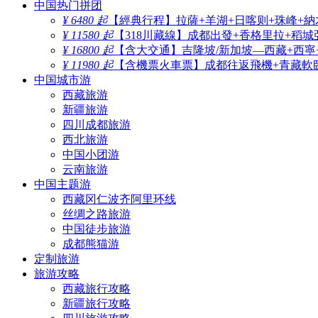
中国热门拼团
¥ 6480 起
【經典行程】拉薩+羊湖+日喀则+珠峰+納
¥ 11580 起
【318川藏線】成都出發+香格里拉+稻城
¥ 16800 起
【含大交通】吉隆坡/新加坡—西藏+西寧
¥ 11980 起
【含機票火車票】成都往返飛機+青藏軟臥
中国城市游
西藏旅游
新疆旅游
四川成都旅游
西北旅游
中国小团游
云南旅游
中国主题游
西藏冈仁波齐阿里环线
丝绸之路旅游
中国徒步旅游
成都熊猫游
定制旅游
旅游攻略
西藏旅行攻略
新疆旅行攻略