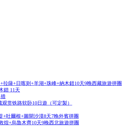
拉薩+日喀则+羊湖+珠峰+納木錯10天9晚西藏旅遊拼團
錯 11天
再措
藏观赏铁路软卧10日遊（可定製）
提+吐爾根+圖開沙漠8天7晚外賓拼團
敦煌+烏魯木齊10天9晚西北旅遊拼團