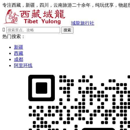
专注西藏，新疆，四川，云南旅游二十余年，纯玩优享，物超所
域龍旅行社

搜索
热门搜索：
新疆
西藏
成都
阿里环线