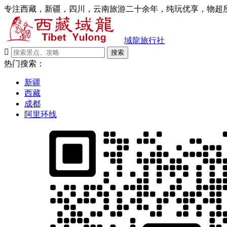
专注西藏，新疆，四川，云南旅游二十余年，纯玩优享，物超所
域龍旅行社

搜索
热门搜索：
新疆
西藏
成都
阿里环线