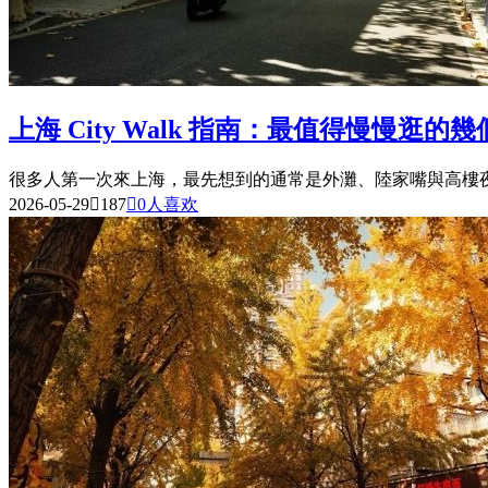
上海 City Walk 指南：最值得慢慢逛的
很多人第一次來上海，最先想到的通常是外灘、陸家嘴與高樓夜
2026-05-29

187

0
人喜欢