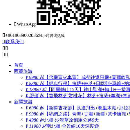

WhatsApp

+8618689002036
24小时咨询热线

联系我们




首頁
西藏旅游
¥ 9980 起
【含機票火車票】成都往返飛機+青藏軟臥+
¥ 8380 起
【經典行程】拉萨+林芝+日喀則+珠峰+納木
¥ 13980 起
【阿里轉山15天】神山聖湖+轉山+一措
¥ 面議 起
【首飛林芝 赏桃花】林芝+拉薩+羊湖+青
新疆旅游
¥ 6980 起
【新疆杏花節】臥進飛出+賽里木湖+那拉
¥ 9980 起
【絲綢之路】青海+甘肅+新疆+茶卡鹽湖+
¥ 4980 起
北疆·沙漠草原獨庫公路9天
¥ 11980 起
南北疆·全景線16天深度遊