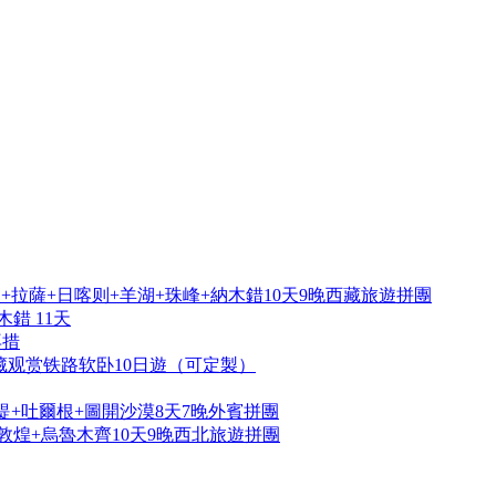
拉薩+日喀则+羊湖+珠峰+納木錯10天9晚西藏旅遊拼團
錯 11天
再措
藏观赏铁路软卧10日遊（可定製）
提+吐爾根+圖開沙漠8天7晚外賓拼團
敦煌+烏魯木齊10天9晚西北旅遊拼團