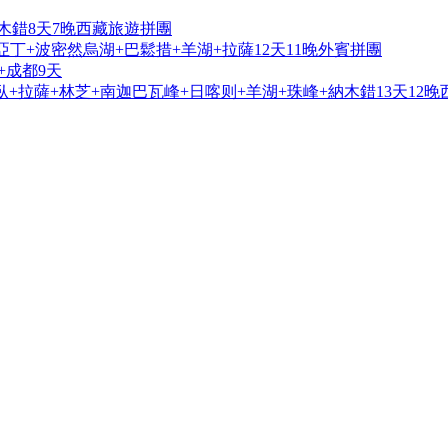
木錯8天7晚西藏旅遊拼團
亞丁+波密然烏湖+巴鬆措+羊湖+拉薩12天11晚外賓拼團
+成都9天
+拉薩+林芝+南迦巴瓦峰+日喀则+羊湖+珠峰+納木錯13天12