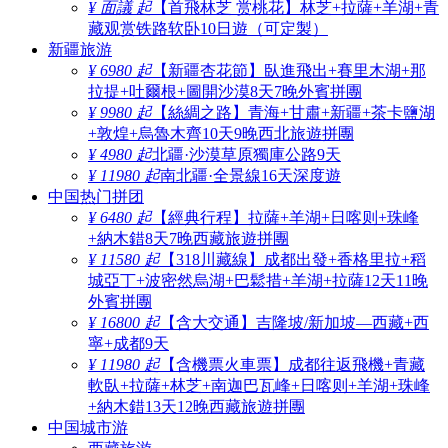
¥ 面議 起
【首飛林芝 赏桃花】林芝+拉薩+羊湖+青
藏观赏铁路软卧10日遊（可定製）
新疆旅游
¥ 6980 起
【新疆杏花節】臥進飛出+賽里木湖+那
拉提+吐爾根+圖開沙漠8天7晚外賓拼團
¥ 9980 起
【絲綢之路】青海+甘肅+新疆+茶卡鹽湖
+敦煌+烏魯木齊10天9晚西北旅遊拼團
¥ 4980 起
北疆·沙漠草原獨庫公路9天
¥ 11980 起
南北疆·全景線16天深度遊
中国热门拼团
¥ 6480 起
【經典行程】拉薩+羊湖+日喀则+珠峰
+納木錯8天7晚西藏旅遊拼團
¥ 11580 起
【318川藏線】成都出發+香格里拉+稻
城亞丁+波密然烏湖+巴鬆措+羊湖+拉薩12天11晚
外賓拼團
¥ 16800 起
【含大交通】吉隆坡/新加坡—西藏+西
寧+成都9天
¥ 11980 起
【含機票火車票】成都往返飛機+青藏
軟臥+拉薩+林芝+南迦巴瓦峰+日喀则+羊湖+珠峰
+納木錯13天12晚西藏旅遊拼團
中国城市游