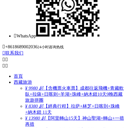

WhatsApp

+8618689002036
24小时咨询热线

联系我们




首頁
西藏旅游
¥ 9980 起
【含機票火車票】成都往返飛機+青藏軟
臥+拉薩+日喀则+羊湖+珠峰+納木錯10天9晚西藏
旅遊拼團
¥ 8380 起
【經典行程】拉萨+林芝+日喀則+珠峰
+納木錯 11天
¥ 13980 起
【阿里轉山15天】神山聖湖+轉山+一措
再措