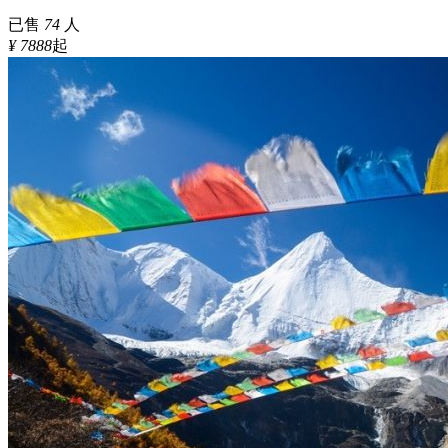
已售
74
人
¥ 7888
起