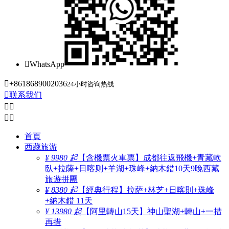

WhatsApp

+8618689002036
24小时咨询热线

联系我们




首頁
西藏旅游
¥ 9980 起
【含機票火車票】成都往返飛機+青藏軟
臥+拉薩+日喀则+羊湖+珠峰+納木錯10天9晚西藏
旅遊拼團
¥ 8380 起
【經典行程】拉萨+林芝+日喀則+珠峰
+納木錯 11天
¥ 13980 起
【阿里轉山15天】神山聖湖+轉山+一措
再措