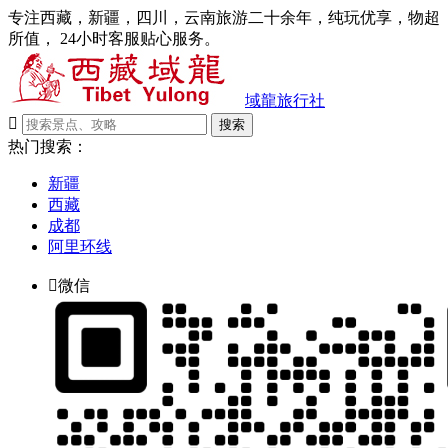
专注西藏，新疆，四川，云南旅游二十余年，纯玩优享，物超
所值， 24小时客服贴心服务。
域龍旅行社

搜索
热门搜索：
新疆
西藏
成都
阿里环线

微信