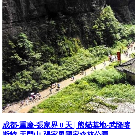
成都-重慶-張家界 8 天 | 熊貓基地-武隆喀
斯特-天門山-張家界國家森林公園