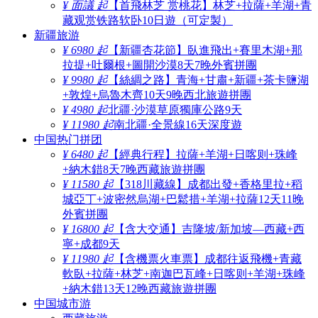
¥ 面議 起
【首飛林芝 赏桃花】林芝+拉薩+羊湖+青
藏观赏铁路软卧10日遊（可定製）
新疆旅游
¥ 6980 起
【新疆杏花節】臥進飛出+賽里木湖+那
拉提+吐爾根+圖開沙漠8天7晚外賓拼團
¥ 9980 起
【絲綢之路】青海+甘肅+新疆+茶卡鹽湖
+敦煌+烏魯木齊10天9晚西北旅遊拼團
¥ 4980 起
北疆·沙漠草原獨庫公路9天
¥ 11980 起
南北疆·全景線16天深度遊
中国热门拼团
¥ 6480 起
【經典行程】拉薩+羊湖+日喀则+珠峰
+納木錯8天7晚西藏旅遊拼團
¥ 11580 起
【318川藏線】成都出發+香格里拉+稻
城亞丁+波密然烏湖+巴鬆措+羊湖+拉薩12天11晚
外賓拼團
¥ 16800 起
【含大交通】吉隆坡/新加坡—西藏+西
寧+成都9天
¥ 11980 起
【含機票火車票】成都往返飛機+青藏
軟臥+拉薩+林芝+南迦巴瓦峰+日喀则+羊湖+珠峰
+納木錯13天12晚西藏旅遊拼團
中国城市游