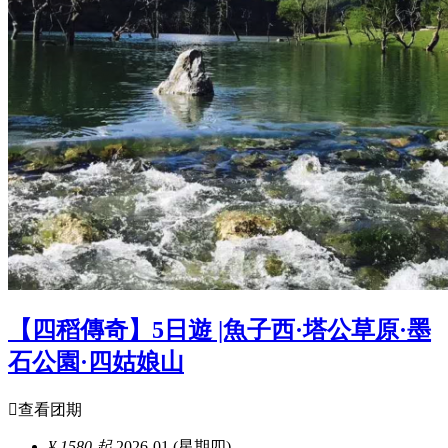
【四稻傳奇】5日遊 |魚子西·塔公草原·墨
石公園·四姑娘山

查看团期
¥ 1580 起
2026-01 (星期四)