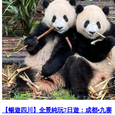
【暢遊四川】全景純玩7日遊：成都•九寨