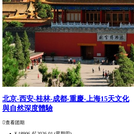
北京-西安-桂林-成都-重慶-上海15天文化
與自然深度體驗

查看团期
¥ 18906 起
2026-01 (星期四)