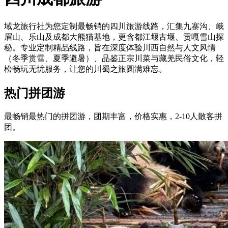
域龙旅行社为您定制最畅销的四川旅游线路，汇集九寨沟、峨
眉山、乐山及成都大熊猫基地，更含都江堰古堰、贡嘎雪山探
秘。专业定制精品线路，旨在深度体验川西自然与人文风情
（冬季赏雪、夏季避暑）、品鉴正宗川菜与藏羌民俗文化，轻
松畅玩无忧服务，让您的川蜀之旅圆满难忘。
热门拼团游
最畅销最热门的拼团游，团期丰富，价格实惠，2-10人散客拼
团。