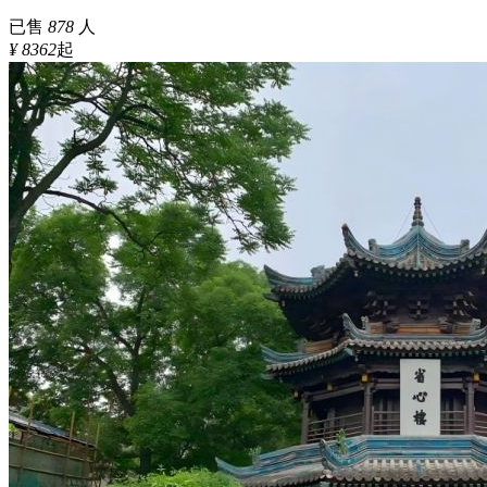
已售
878
人
¥ 8362
起