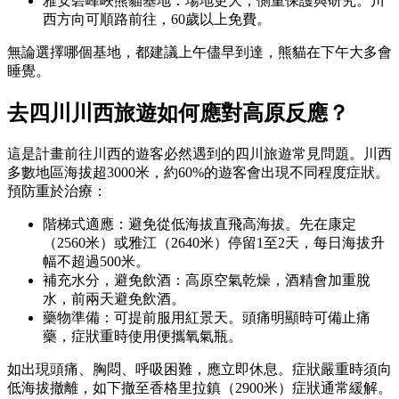
雅安碧峰峽熊貓基地：場地更大，側重保護與研究。川
西方向可順路前往，60歲以上免費。
無論選擇哪個基地，都建議上午儘早到達，熊貓在下午大多會
睡覺。
去四川川西旅遊如何應對高原反應？
這是計畫前往川西的遊客必然遇到的四川旅遊常見問題。川西
多數地區海拔超3000米，約60%的遊客會出現不同程度症狀。
預防重於治療：
階梯式適應：避免從低海拔直飛高海拔。先在康定
（2560米）或雅江（2640米）停留1至2天，每日海拔升
幅不超過500米。
補充水分，避免飲酒：高原空氣乾燥，酒精會加重脫
水，前兩天避免飲酒。
藥物準備：可提前服用紅景天。頭痛明顯時可備止痛
藥，症狀重時使用便攜氧氣瓶。
如出現頭痛、胸悶、呼吸困難，應立即休息。症狀嚴重時須向
低海拔撤離，如下撤至香格里拉鎮（2900米）症狀通常緩解。