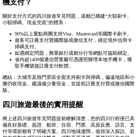
機支付？
關於支付方式的四川旅遊常見問題，成都已構建“大額刷卡、
小額掃碼、現金兜底”的體系：
90%以上重點商圈支持Visa、Mastercard等國際卡刷卡。
遊客可註冊支付寶國際版或微信支付，綁定境外信用卡
掃碼支付。
如遇綁定問題，興業銀行成都分行等網點可協助綁定。
省內超1400個通信營業廳可憑護照辦理本地手機卡，獲
取手機號後註冊支付軟體。
總結：大城市及熱門景區全面支持刷卡與掃碼，偏遠地區和小
攤仍收現金。建議備少量現金，並提前註冊支付寶或微信國際
版。
四川旅遊最後的實用提醒
將上述四川旅遊常見問題提前瞭解清楚，您的四川行程便已具
備良好基礎。簽證、航班、住宿、門票、高原反應、語言、支
付等環節都有了明確方案。四川地域遼闊，值得深入探訪。若