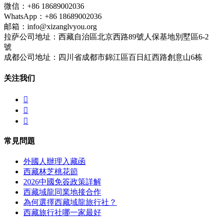
微信：+86 18689002036
WhatsApp：+86 18689002036
邮箱：info@xizanglvyou.org
拉萨公司地址：西藏自治區北京西路89號人保基地別墅區6-2
號
成都公司地址：四川省成都市錦江區百日紅西路創意山6栋
关注我们



常見問題
外國人辦理入藏函
西藏林芝桃花節
2026中國免簽政策詳解
西藏域龍同業地接合作
為何選擇西藏域龍旅行社？
西藏旅行社哪一家最好