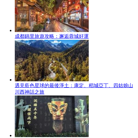
成都錦里旅遊攻略：邂逅蓉城好運
遇見藍色星球的最後淨土：康定、稻城亞丁、四姑娘山
川西神話之旅