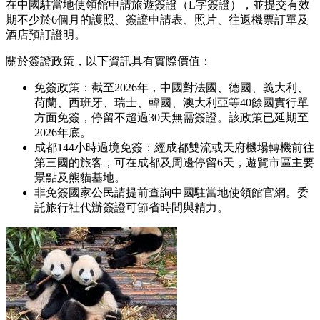
在中國駐當地使領館申請旅遊簽證（L字簽證），並提交有效
期不少於6個月的護照、簽證申請表、照片、往返機票訂單及
酒店預訂證明。
關於簽證政策，以下資訊具有實際價值：
免簽政策：截至2026年，中國對法國、德國、義大利、
荷蘭、西班牙、瑞士、韓國、澳大利亞等40餘國實行單
方面免簽，停留不超過30天無需簽證。該政策已延期至
2026年底。
成都144小時過境免簽：經成都雙流或天府機場轉機前往
第三國的旅客，可在成都及周邊停留6天，遊覽市區主要
景點及熊貓基地。
非免簽國家公民請提前查詢中國駐當地使領館官網。委
託旅行社代辦簽證可節省時間與精力。