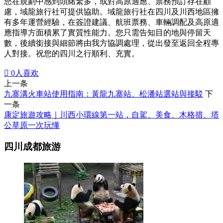
您在規劃中感到頭緒繁多，或對高原適應、票務預訂存在顧
慮，域龍旅行社可提供協助。域龍旅行社在四川及川西地區擁
有多年運營經驗，在簽證建議、航班票務、車輛調配及高原適
應指導方面積累了實質性能力。您只需告知目的地與停留天
數，後續銜接與細節將由我方協調處理，從出發至返回全程專
人對接。祝您的四川之行順利、充實。

0
人喜欢
上一条
九寨溝火車站使用指南：黃龍九寨站、松潘站選站與接駁
下
一条
康定旅遊攻略｜川西小環線第一站，自駕、美食、木格措、塔
公草原一次玩懂
四川成都旅游