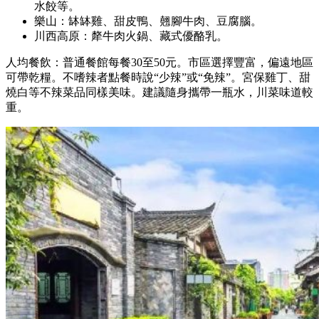
水餃等。
樂山：缽缽雞、甜皮鴨、翹腳牛肉、豆腐腦。
川西高原：犛牛肉火鍋、藏式優酪乳。
人均餐飲：普通餐館每餐30至50元。市區選擇豐富，偏遠地區
可帶乾糧。不嗜辣者點餐時說“少辣”或“免辣”。宮保雞丁、甜
燒白等不辣菜品同樣美味。建議隨身攜帶一瓶水，川菜味道較
重。