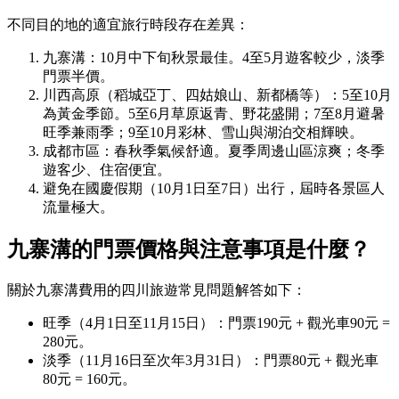
不同目的地的適宜旅行時段存在差異：
九寨溝：10月中下旬秋景最佳。4至5月遊客較少，淡季
門票半價。
川西高原（稻城亞丁、四姑娘山、新都橋等）：5至10月
為黃金季節。5至6月草原返青、野花盛開；7至8月避暑
旺季兼雨季；9至10月彩林、雪山與湖泊交相輝映。
成都市區：春秋季氣候舒適。夏季周邊山區涼爽；冬季
遊客少、住宿便宜。
避免在國慶假期（10月1日至7日）出行，屆時各景區人
流量極大。
九寨溝的門票價格與注意事項是什麼？
關於九寨溝費用的四川旅遊常見問題解答如下：
旺季（4月1日至11月15日）：門票190元 + 觀光車90元 =
280元。
淡季（11月16日至次年3月31日）：門票80元 + 觀光車
80元 = 160元。