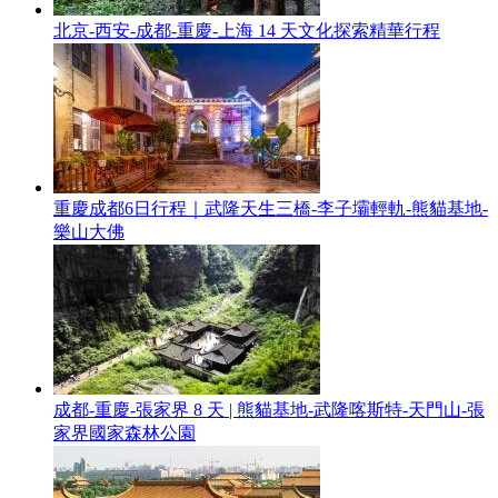
北京-西安-成都-重慶-上海 14 天文化探索精華行程
重慶成都6日行程｜武隆天生三橋-李子壩輕軌-熊貓基地-
樂山大佛
成都-重慶-張家界 8 天 | 熊貓基地-武隆喀斯特-天門山-張
家界國家森林公園