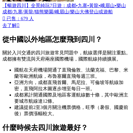
【暢遊四川】全景純玩7日遊：成都•九寨•黃龍•峨眉山•樂山
成都/九寨/黃龍/猫熊樂園/峨眉山/樂山大佛登山或遊船

已售：679 人
去了解

從中國以外地區怎麼飛到四川？
關於入川交通的四川旅遊常見問題中，航線選擇是關注重點。
成都擁有雙流與天府兩座國際機場，國際航線持續擴展。
國航在天府機場開通了直飛倫敦、法蘭克福、巴黎、米
蘭等歐洲航線，布魯塞爾直飛每週三班。
亞洲方向，成都直飛首爾、馬尼拉、可倫坡等航線加
密，直飛阿拉木圖逐步增至每日一班。
成都累計開通國際及地區客運航線數十條，其中歐洲主
要城市航線達12條。
建議提前2至3個月關注機票價格，旺季（暑假、國慶前
後）票價漲幅較大。
什麼時候去四川旅遊最好？