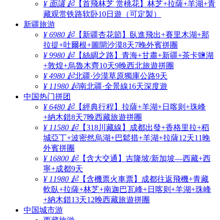
¥ 面議 起
【首飛林芝 赏桃花】林芝+拉薩+羊湖+青
藏观赏铁路软卧10日遊（可定製）
新疆旅游
¥ 6980 起
【新疆杏花節】臥進飛出+賽里木湖+那
拉提+吐爾根+圖開沙漠8天7晚外賓拼團
¥ 9980 起
【絲綢之路】青海+甘肅+新疆+茶卡鹽湖
+敦煌+烏魯木齊10天9晚西北旅遊拼團
¥ 4980 起
北疆·沙漠草原獨庫公路9天
¥ 11980 起
南北疆·全景線16天深度遊
中国热门拼团
¥ 6480 起
【經典行程】拉薩+羊湖+日喀则+珠峰
+納木錯8天7晚西藏旅遊拼團
¥ 11580 起
【318川藏線】成都出發+香格里拉+稻
城亞丁+波密然烏湖+巴鬆措+羊湖+拉薩12天11晚
外賓拼團
¥ 16800 起
【含大交通】吉隆坡/新加坡—西藏+西
寧+成都9天
¥ 11980 起
【含機票火車票】成都往返飛機+青藏
軟臥+拉薩+林芝+南迦巴瓦峰+日喀则+羊湖+珠峰
+納木錯13天12晚西藏旅遊拼團
中国城市游