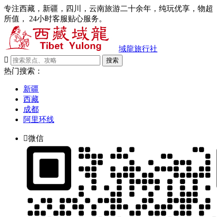
专注西藏，新疆，四川，云南旅游二十余年，纯玩优享，物超
所值， 24小时客服贴心服务。
域龍旅行社

搜索
热门搜索：
新疆
西藏
成都
阿里环线

微信