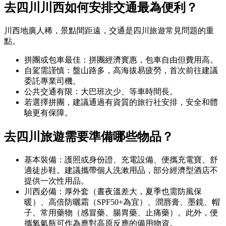
去四川川西如何安排交通最為便利？
川西地廣人稀，景點間距遠，交通是四川旅遊常見問題的重
點。
拼團或包車最佳：拼團經濟實惠，包車自由但費用高。
自駕需謹慎：盤山路多，高海拔易疲勞，首次前往建議
委託專業司機。
公共交通有限：大巴班次少、等車時間長。
若選擇拼團，建議通過有資質的旅行社安排，安全和體
驗更有保障。
去四川旅遊需要準備哪些物品？
基本裝備：護照或身份證、充電設備、便攜充電寶、舒
適徒步鞋。建議攜帶個人洗漱用品，部分經濟型酒店不
提供一次性用品。
川西必備：厚外套（晝夜溫差大，夏季也需防風保
暖）、高倍防曬霜（SPF50+為宜）、潤唇膏、墨鏡、帽
子、常用藥物（感冒藥、腸胃藥、止痛藥）。此外，便
攜氧氣瓶可作為應對高原反應的備用物資。