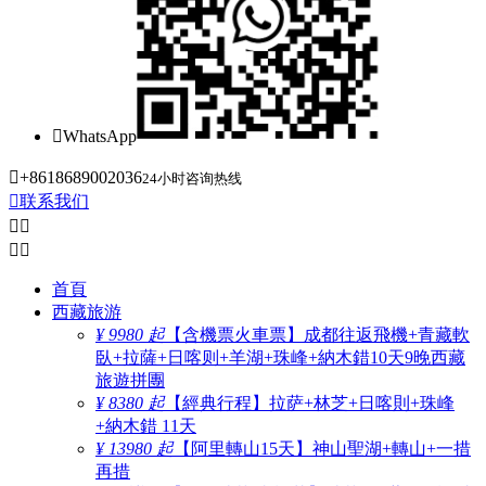

WhatsApp

+8618689002036
24小时咨询热线

联系我们




首頁
西藏旅游
¥ 9980 起
【含機票火車票】成都往返飛機+青藏軟
臥+拉薩+日喀则+羊湖+珠峰+納木錯10天9晚西藏
旅遊拼團
¥ 8380 起
【經典行程】拉萨+林芝+日喀則+珠峰
+納木錯 11天
¥ 13980 起
【阿里轉山15天】神山聖湖+轉山+一措
再措