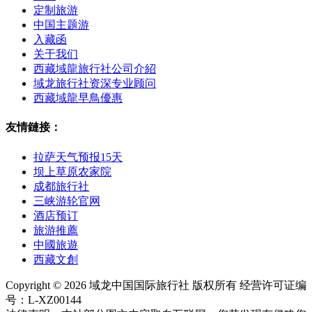
定制旅游
中国主题游
入藏函
关于我们
西藏域龍旅行社公司介紹
域龙旅行社资深专业顾问
西藏域龍早鳥優惠
友情鏈接：
拉萨天气预报15天
坝上草原农家院
成都旅行社
三峡游轮官网
酒店预订
旅游推薦
中國旅遊
西藏文創
Copyright © 2026 域龙中国国际旅行社 版权所有 经营许可证编
号：L-XZ00144