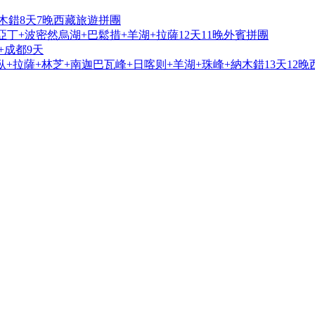
木錯8天7晚西藏旅遊拼團
亞丁+波密然烏湖+巴鬆措+羊湖+拉薩12天11晚外賓拼團
+成都9天
+拉薩+林芝+南迦巴瓦峰+日喀则+羊湖+珠峰+納木錯13天12