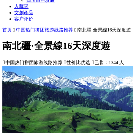
四川旅游攻略
入藏函
文創產品
客户评价
首页
中国热门拼团旅游线路推荐
南北疆·全景線16天深度遊


南北疆·全景線16天深度遊

中国热门拼团旅游线路推荐

性价比优选

已售：1344 人