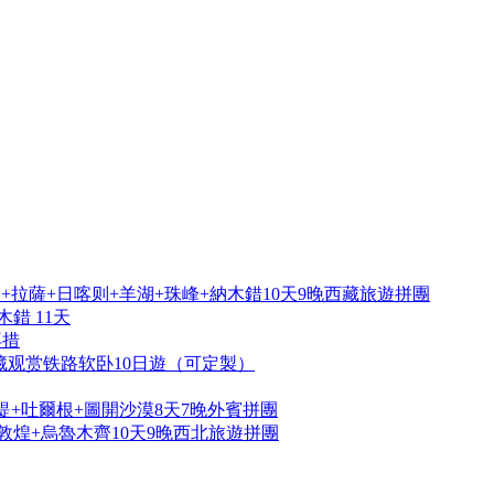
拉薩+日喀则+羊湖+珠峰+納木錯10天9晚西藏旅遊拼團
錯 11天
再措
藏观赏铁路软卧10日遊（可定製）
提+吐爾根+圖開沙漠8天7晚外賓拼團
敦煌+烏魯木齊10天9晚西北旅遊拼團