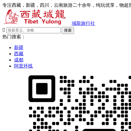
专注西藏，新疆，四川，云南旅游二十余年，纯玩优享，物超所
域龍旅行社

搜索
热门搜索：
新疆
西藏
成都
阿里环线