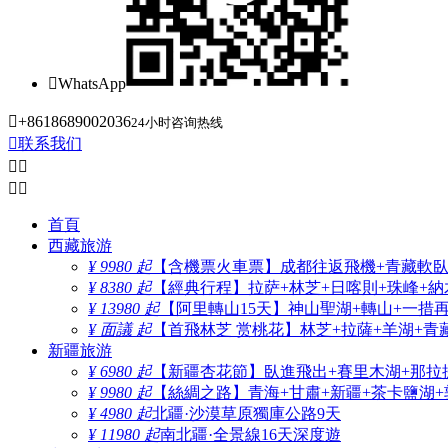

WhatsApp

+8618689002036
24小时咨询热线

联系我们




首頁
西藏旅游
¥ 9980 起
【含機票火車票】成都往返飛機+青藏軟臥+
¥ 8380 起
【經典行程】拉萨+林芝+日喀則+珠峰+納木
¥ 13980 起
【阿里轉山15天】神山聖湖+轉山+一措
¥ 面議 起
【首飛林芝 赏桃花】林芝+拉薩+羊湖+青
新疆旅游
¥ 6980 起
【新疆杏花節】臥進飛出+賽里木湖+那拉
¥ 9980 起
【絲綢之路】青海+甘肅+新疆+茶卡鹽湖+
¥ 4980 起
北疆·沙漠草原獨庫公路9天
¥ 11980 起
南北疆·全景線16天深度遊