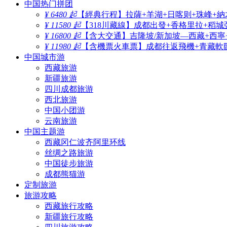
中国热门拼团
¥ 6480 起
【經典行程】拉薩+羊湖+日喀则+珠峰+納
¥ 11580 起
【318川藏線】成都出發+香格里拉+稻城
¥ 16800 起
【含大交通】吉隆坡/新加坡—西藏+西寧
¥ 11980 起
【含機票火車票】成都往返飛機+青藏軟臥
中国城市游
西藏旅游
新疆旅游
四川成都旅游
西北旅游
中国小团游
云南旅游
中国主题游
西藏冈仁波齐阿里环线
丝绸之路旅游
中国徒步旅游
成都熊猫游
定制旅游
旅游攻略
西藏旅行攻略
新疆旅行攻略