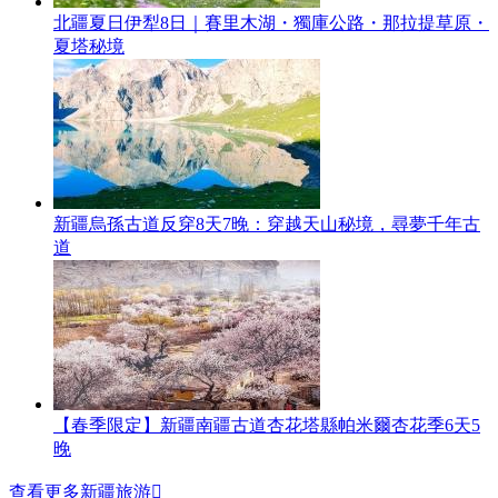
北疆夏日伊犁8日｜賽里木湖・獨庫公路・那拉提草原・
夏塔秘境
新疆烏孫古道反穿8天7晚：穿越天山秘境，尋夢千年古
道
【春季限定】新疆南疆古道杏花塔縣帕米爾杏花季6天5
晚
查看更多新疆旅游
