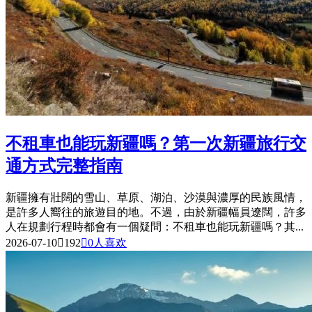
不租車也能玩新疆嗎？第一次新疆旅行交
通方式完整指南
新疆擁有壯闊的雪山、草原、湖泊、沙漠與濃厚的民族風情，
是許多人嚮往的旅遊目的地。不過，由於新疆幅員遼闊，許多
人在規劃行程時都會有一個疑問：不租車也能玩新疆嗎？其...
2026-07-10

192

0
人喜欢