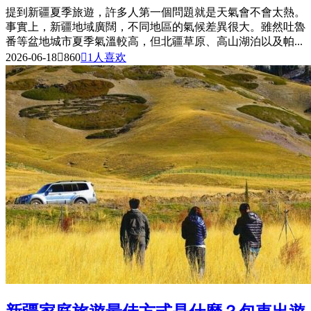
提到新疆夏季旅遊，許多人第一個問題就是天氣會不會太熱。
事實上，新疆地域廣闊，不同地區的氣候差異很大。雖然吐魯
番等盆地城市夏季氣溫較高，但北疆草原、高山湖泊以及帕...
2026-06-18

860

1
人喜欢