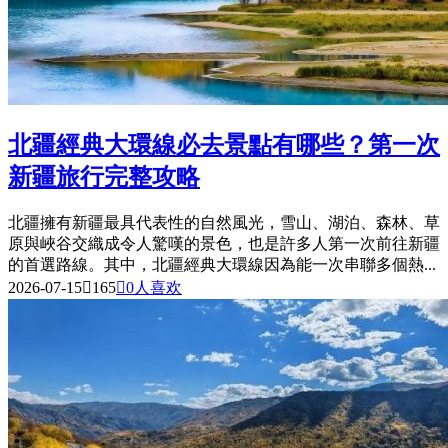
北疆經典大環線必去景點有哪些？第一次
新疆旅行完整攻略
北疆擁有新疆最具代表性的自然風光，雪山、湖泊、森林、草
原與峽谷交織成令人驚嘆的景色，也是許多人第一次前往新疆
的首選路線。其中，北疆經典大環線因為能一次串聯多個熱...
2026-07-15

165

0
人喜欢