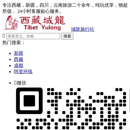
专注西藏，新疆，四川，云南旅游二十余年，纯玩优享，物超
所值， 24小时客服贴心服务。
域龍旅行社

搜索
热门搜索：
新疆
西藏
成都
阿里环线

微信