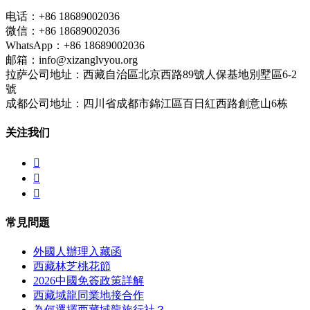
电话：+86 18689002036
微信：+86 18689002036
WhatsApp：+86 18689002036
邮箱：info@xizanglvyou.org
拉萨公司地址：西藏自治區北京西路89號人保基地別墅區6-2
號
成都公司地址：四川省成都市錦江區百日紅西路創意山6栋
关注我们



常見問題
外國人辦理入藏函
西藏林芝桃花節
2026中國免簽政策詳解
西藏域龍同業地接合作
為何選擇西藏域龍旅行社？