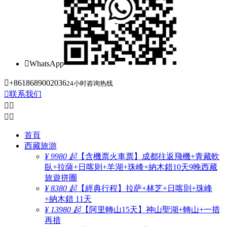

WhatsApp

+8618689002036
24小时咨询热线

联系我们




首頁
西藏旅游
¥ 9980 起
【含機票火車票】成都往返飛機+青藏軟
臥+拉薩+日喀则+羊湖+珠峰+納木錯10天9晚西藏
旅遊拼團
¥ 8380 起
【經典行程】拉萨+林芝+日喀則+珠峰
+納木錯 11天
¥ 13980 起
【阿里轉山15天】神山聖湖+轉山+一措
再措