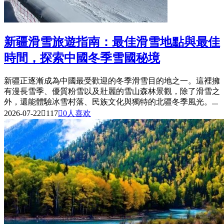
新疆滑雪旅遊指南：最佳滑雪地點與最佳
時間，探索中國冬季雪國秘境
新疆正逐漸成為中國最受歡迎的冬季滑雪目的地之一。這裡擁
有漫長雪季、優質粉雪以及壯麗的雪山森林景觀，除了滑雪之
外，還能體驗冰雪村落、民族文化與獨特的北疆冬季風光。...
2026-07-22

117

0
人喜欢