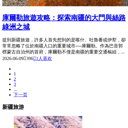
庫爾勒旅遊攻略：探索南疆的大門與絲路
綠洲之城
提到新疆旅遊，許多人首先想到的是喀什、吐魯番或伊犁，卻
常常忽略了位於南疆入口的重要城市──庫爾勒。作為巴音郭
楞蒙古自治州的首府，庫爾勒不僅是南疆的重要交通樞紐，...
2026-06-09

396

1
人喜欢
1
2
3
...
下一页
新疆旅游