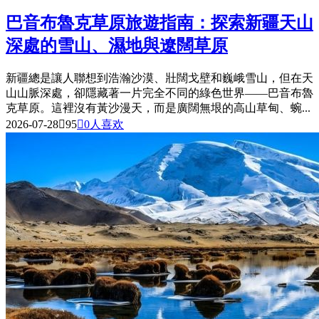
巴音布魯克草原旅遊指南：探索新疆天山
深處的雪山、濕地與遼闊草原
新疆總是讓人聯想到浩瀚沙漠、壯闊戈壁和巍峨雪山，但在天
山山脈深處，卻隱藏著一片完全不同的綠色世界——巴音布魯
克草原。這裡沒有黃沙漫天，而是廣闊無垠的高山草甸、蜿...
2026-07-28

95

0
人喜欢