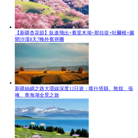
【新疆杏花節】臥進飛出+賽里木湖+那拉提+吐爾根+圖
開沙漠8天7晚外賓拼團
新疆絲綢之路大環線深度12日遊：喀什塔縣、敦煌、張
掖、青海湖全景之旅