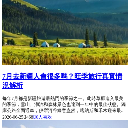
7月去新疆人會很多嗎？旺季旅行真實情
況解析
每年7月都是新疆旅遊最熱門的季節之一。此時草原進入最美
的季節，雪山、湖泊和森林景色也達到一年中的最佳狀態。獨
庫公路全面通車，伊犁河谷綠意盎然，喀納斯和禾木迎來最...
2026-06-25

468

0
人喜欢