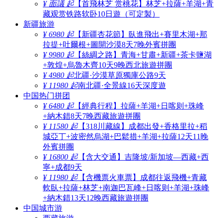
¥ 面議 起
【首飛林芝 赏桃花】林芝+拉薩+羊湖+青
藏观赏铁路软卧10日遊（可定製）
新疆旅游
¥ 6980 起
【新疆杏花節】臥進飛出+賽里木湖+那
拉提+吐爾根+圖開沙漠8天7晚外賓拼團
¥ 9980 起
【絲綢之路】青海+甘肅+新疆+茶卡鹽湖
+敦煌+烏魯木齊10天9晚西北旅遊拼團
¥ 4980 起
北疆·沙漠草原獨庫公路9天
¥ 11980 起
南北疆·全景線16天深度遊
中国热门拼团
¥ 6480 起
【經典行程】拉薩+羊湖+日喀则+珠峰
+納木錯8天7晚西藏旅遊拼團
¥ 11580 起
【318川藏線】成都出發+香格里拉+稻
城亞丁+波密然烏湖+巴鬆措+羊湖+拉薩12天11晚
外賓拼團
¥ 16800 起
【含大交通】吉隆坡/新加坡—西藏+西
寧+成都9天
¥ 11980 起
【含機票火車票】成都往返飛機+青藏
軟臥+拉薩+林芝+南迦巴瓦峰+日喀则+羊湖+珠峰
+納木錯13天12晚西藏旅遊拼團
中国城市游