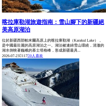
喀拉庫勒湖旅遊指南：雪山腳下的新疆絕
美高原湖泊
位於新疆西部帕米爾高原上的喀拉庫勒湖（Karakul Lake），
是中國最壯麗的高原湖泊之一。湖泊被連綿雪山環繞，清澈的
湖水倒映著巍峨的慕士塔格峰，形成新疆最具...
2026-07-23

117

0
人喜欢