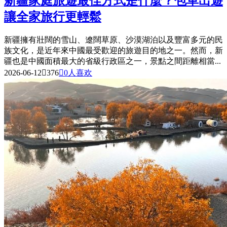
新疆家庭旅遊最佳方式是什麼？包車出遊
讓全家旅行更輕鬆
新疆擁有壯闊的雪山、遼闊草原、沙漠湖泊以及豐富多元的民
族文化，是近年來中國最受歡迎的旅遊目的地之一。然而，新
疆也是中國面積最大的省級行政區之一，景點之間距離相當...
2026-06-12

376

0
人喜欢