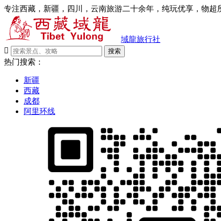
专注西藏，新疆，四川，云南旅游二十余年，纯玩优享，物超所
域龍旅行社

搜索
热门搜索：
新疆
西藏
成都
阿里环线