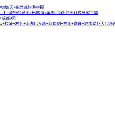
木錯8天7晚西藏旅遊拼團
亞丁+波密然烏湖+巴鬆措+羊湖+拉薩12天11晚外賓拼團
+成都9天
+拉薩+林芝+南迦巴瓦峰+日喀则+羊湖+珠峰+納木錯13天12