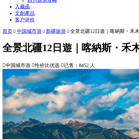
四川旅游攻略
入藏函
文創產品
客户评价
首页
中国城市游
新疆旅游
全景北疆12日遊｜喀納斯・禾



全景北疆12日遊｜喀納斯・禾

中国城市游

性价比优选

已售：8452 人