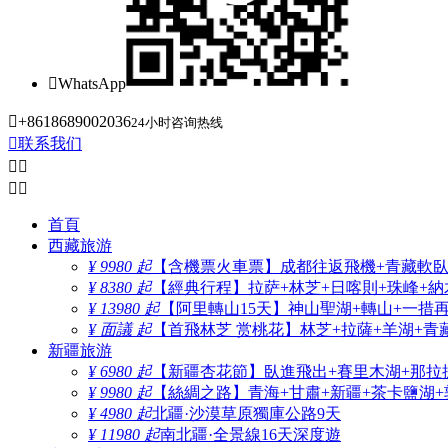

WhatsApp

+8618689002036
24小时咨询热线

联系我们




首頁
西藏旅游
¥ 9980 起
【含機票火車票】成都往返飛機+青藏軟臥+
¥ 8380 起
【經典行程】拉萨+林芝+日喀則+珠峰+納木
¥ 13980 起
【阿里轉山15天】神山聖湖+轉山+一措
¥ 面議 起
【首飛林芝 赏桃花】林芝+拉薩+羊湖+青
新疆旅游
¥ 6980 起
【新疆杏花節】臥進飛出+賽里木湖+那拉
¥ 9980 起
【絲綢之路】青海+甘肅+新疆+茶卡鹽湖+
¥ 4980 起
北疆·沙漠草原獨庫公路9天
¥ 11980 起
南北疆·全景線16天深度遊