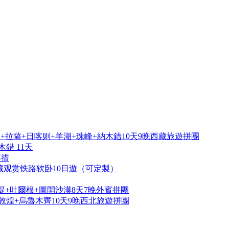
拉薩+日喀则+羊湖+珠峰+納木錯10天9晚西藏旅遊拼團
錯 11天
再措
藏观赏铁路软卧10日遊（可定製）
提+吐爾根+圖開沙漠8天7晚外賓拼團
敦煌+烏魯木齊10天9晚西北旅遊拼團