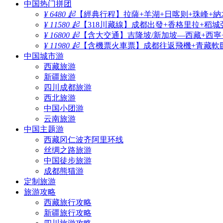
中国热门拼团
¥ 6480 起
【經典行程】拉薩+羊湖+日喀则+珠峰+納
¥ 11580 起
【318川藏線】成都出發+香格里拉+稻城
¥ 16800 起
【含大交通】吉隆坡/新加坡—西藏+西寧
¥ 11980 起
【含機票火車票】成都往返飛機+青藏軟臥
中国城市游
西藏旅游
新疆旅游
四川成都旅游
西北旅游
中国小团游
云南旅游
中国主题游
西藏冈仁波齐阿里环线
丝绸之路旅游
中国徒步旅游
成都熊猫游
定制旅游
旅游攻略
西藏旅行攻略
新疆旅行攻略