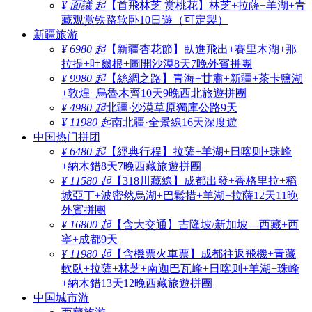
¥ 面議 起
【首飛林芝 赏桃花】林芝+拉薩+羊湖+青
藏观赏铁路软卧10日遊（可定製）
新疆旅游
¥ 6980 起
【新疆杏花節】臥進飛出+賽里木湖+那
拉提+吐爾根+圖開沙漠8天7晚外賓拼團
¥ 9980 起
【絲綢之路】青海+甘肅+新疆+茶卡鹽湖
+敦煌+烏魯木齊10天9晚西北旅遊拼團
¥ 4980 起
北疆·沙漠草原獨庫公路9天
¥ 11980 起
南北疆·全景線16天深度遊
中国热门拼团
¥ 6480 起
【經典行程】拉薩+羊湖+日喀则+珠峰
+納木錯8天7晚西藏旅遊拼團
¥ 11580 起
【318川藏線】成都出發+香格里拉+稻
城亞丁+波密然烏湖+巴鬆措+羊湖+拉薩12天11晚
外賓拼團
¥ 16800 起
【含大交通】吉隆坡/新加坡—西藏+西
寧+成都9天
¥ 11980 起
【含機票火車票】成都往返飛機+青藏
軟臥+拉薩+林芝+南迦巴瓦峰+日喀则+羊湖+珠峰
+納木錯13天12晚西藏旅遊拼團
中国城市游