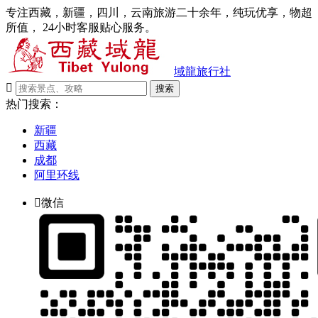
专注西藏，新疆，四川，云南旅游二十余年，纯玩优享，物超
所值， 24小时客服贴心服务。
域龍旅行社

搜索
热门搜索：
新疆
西藏
成都
阿里环线

微信