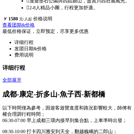

漫遊墨石公園與四姑娘山，盡賞川西壯麗風光。

2-8人精品小團，行程更加舒適。
￥
1580
价格说明
元/人起
查看团期&价格
最低价格保证，立即预定，尽享更多优惠
详细行程
发团日期&价格
费用说明
详细行程
全部展开
成都-康定-折多山-魚子西-新都橋
以下時間僅為參考，因遊客遊覽進度和路況影響較大，師傅有
權合理調行程時間；
06:30-07:00 早上成都三環內接早​​到集合點，上車準時出發；
08:30-10:00 打卡四川雅安到天全，翻越巍峨的二郎山；