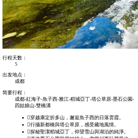
行程天数：
5
出发地点：
成都
简要行程：
成都-紅海子-魚子西-雅江-稻城亞丁-塔公草原-墨石公園-
四姑娘山-雙橋溝

穿越康定折多山，邂逅魚子西的日落雲霞。

行攝新都橋與塔公草原，感受藏地風情。

探秘聖潔稻城亞丁，仰望雪山與湖泊的純淨。