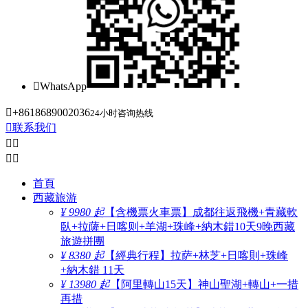

WhatsApp

+8618689002036
24小时咨询热线

联系我们




首頁
西藏旅游
¥ 9980 起
【含機票火車票】成都往返飛機+青藏軟
臥+拉薩+日喀则+羊湖+珠峰+納木錯10天9晚西藏
旅遊拼團
¥ 8380 起
【經典行程】拉萨+林芝+日喀則+珠峰
+納木錯 11天
¥ 13980 起
【阿里轉山15天】神山聖湖+轉山+一措
再措