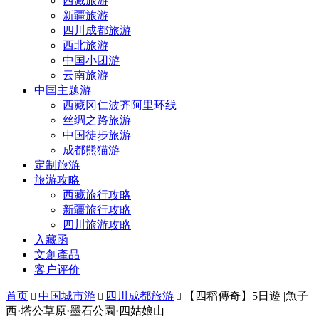
西藏旅游
新疆旅游
四川成都旅游
西北旅游
中国小团游
云南旅游
中国主题游
西藏冈仁波齐阿里环线
丝绸之路旅游
中国徒步旅游
成都熊猫游
定制旅游
旅游攻略
西藏旅行攻略
新疆旅行攻略
四川旅游攻略
入藏函
文創產品
客户评价
首页
中国城市游
四川成都旅游
【四稻傳奇】5日遊 |魚子



西·塔公草原·墨石公園·四姑娘山