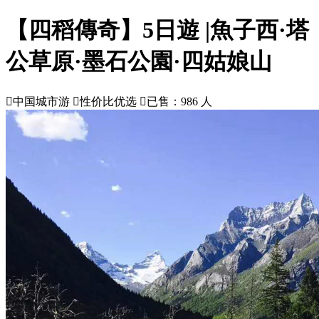
【四稻傳奇】5日遊 |魚子西·塔
公草原·墨石公園·四姑娘山

中国城市游

性价比优选

已售：986 人