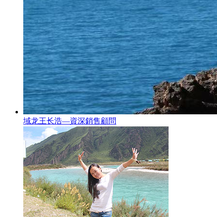
域龙王长浩—資深銷售顧問