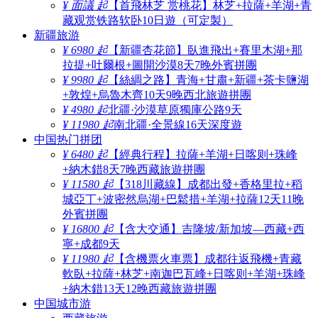
¥ 面議 起
【首飛林芝 赏桃花】林芝+拉薩+羊湖+青
藏观赏铁路软卧10日遊（可定製）
新疆旅游
¥ 6980 起
【新疆杏花節】臥進飛出+賽里木湖+那
拉提+吐爾根+圖開沙漠8天7晚外賓拼團
¥ 9980 起
【絲綢之路】青海+甘肅+新疆+茶卡鹽湖
+敦煌+烏魯木齊10天9晚西北旅遊拼團
¥ 4980 起
北疆·沙漠草原獨庫公路9天
¥ 11980 起
南北疆·全景線16天深度遊
中国热门拼团
¥ 6480 起
【經典行程】拉薩+羊湖+日喀则+珠峰
+納木錯8天7晚西藏旅遊拼團
¥ 11580 起
【318川藏線】成都出發+香格里拉+稻
城亞丁+波密然烏湖+巴鬆措+羊湖+拉薩12天11晚
外賓拼團
¥ 16800 起
【含大交通】吉隆坡/新加坡—西藏+西
寧+成都9天
¥ 11980 起
【含機票火車票】成都往返飛機+青藏
軟臥+拉薩+林芝+南迦巴瓦峰+日喀则+羊湖+珠峰
+納木錯13天12晚西藏旅遊拼團
中国城市游