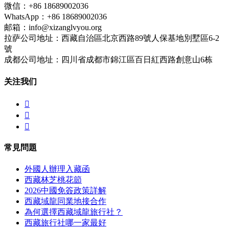
微信：+86 18689002036
WhatsApp：+86 18689002036
邮箱：info@xizanglvyou.org
拉萨公司地址：西藏自治區北京西路89號人保基地別墅區6-2
號
成都公司地址：四川省成都市錦江區百日紅西路創意山6栋
关注我们



常見問題
外國人辦理入藏函
西藏林芝桃花節
2026中國免簽政策詳解
西藏域龍同業地接合作
為何選擇西藏域龍旅行社？
西藏旅行社哪一家最好