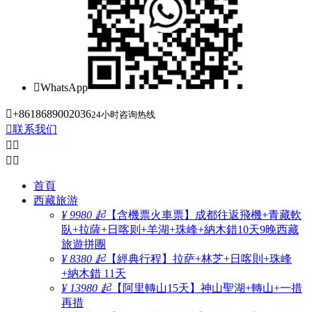

WhatsApp

+8618689002036
24小时咨询热线

联系我们




首頁
西藏旅游
¥ 9980 起
【含機票火車票】成都往返飛機+青藏軟
臥+拉薩+日喀则+羊湖+珠峰+納木錯10天9晚西藏
旅遊拼團
¥ 8380 起
【經典行程】拉萨+林芝+日喀則+珠峰
+納木錯 11天
¥ 13980 起
【阿里轉山15天】神山聖湖+轉山+一措
再措