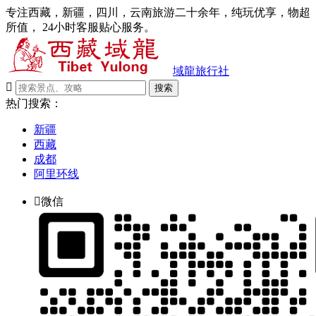
专注西藏，新疆，四川，云南旅游二十余年，纯玩优享，物超
所值， 24小时客服贴心服务。
域龍旅行社

搜索
热门搜索：
新疆
西藏
成都
阿里环线

微信