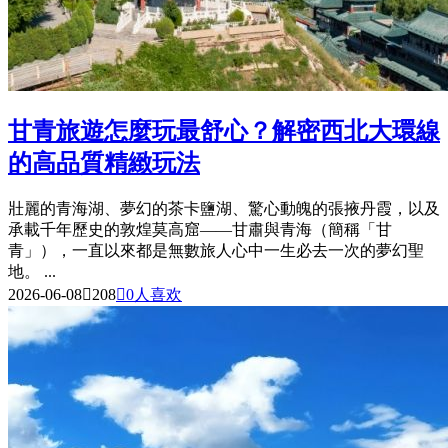
甘青旅遊怎麼玩最舒心？解密西北大環線
的高品質精緻玩法
壯麗的青海湖、夢幻的茶卡鹽湖、驚心動魄的張掖丹霞，以及
承載千年歷史的敦煌莫高窟——甘肅與青海（簡稱「甘
青」），一直以來都是無數旅人心中一生必去一次的夢幻聖
地。 ...
2026-06-08

208

0
人喜欢