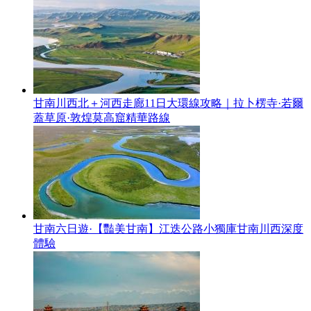
甘南川西北＋河西走廊11日大環線攻略｜拉卜楞寺·若爾
蓋草原·敦煌莫高窟精華路線
甘南六日遊·【豔美甘南】江迭公路小獨庫甘南川西深度
體驗