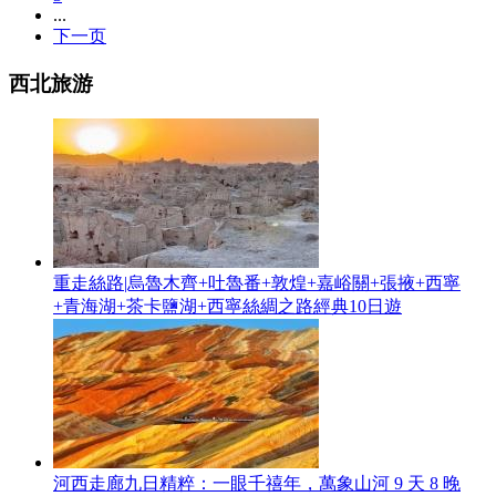
...
下一页
西北旅游
重走絲路|烏魯木齊+吐魯番+敦煌+嘉峪關+張掖+西寧
+青海湖+茶卡鹽湖+西寧絲綢之路經典10日遊
河西走廊九日精粹：一眼千禧年，萬象山河 9 天 8 晚