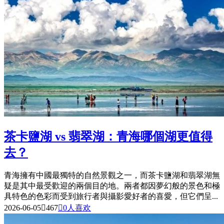
茶卡鹽湖 vs 翡翠湖：青海哪個湖更值得
去？
青海擁有中國最獨特的自然景觀之一，而茶卡鹽湖和翡翠湖無
疑是其中最受歡迎的兩個目的地。兩者都因夢幻般的景色和極
具特色的色彩而受到旅行者與攝影愛好者的喜愛，但它們呈...
2026-06-05

467

0
人喜欢