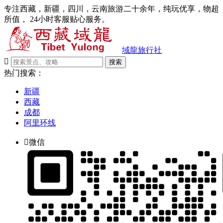
专注西藏，新疆，四川，云南旅游二十余年，纯玩优享，物超
所值， 24小时客服贴心服务。
域龍旅行社

搜索
热门搜索：
新疆
西藏
成都
阿里环线

微信