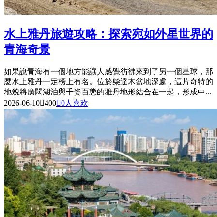
水上雅丹旅遊攻略：探索宛如外星世界的
青海奇景
如果說青海有一個地方能讓人感覺彷彿來到了另一個星球，那
麼水上雅丹一定榜上有名。位於柴達木盆地深處，這片奇特的
地貌將廣闊湖泊與千姿百態的雅丹地形結合在一起，形成中...
2026-06-10

400

0
人喜欢