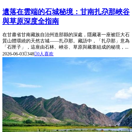
遺落在雲端的石城秘境：甘南扎尕那峽谷
與草原深度全指南
在甘肅省甘南藏族自治州迭部縣的深處，隱藏著一座被巨大石
質山體環繞的天然古城——扎尕那。藏語中，「扎尕那」意為
「石匣子」，這座由石林、峽谷、草原與藏寨組成的秘境，...
2026-06-03

348

0
人喜欢