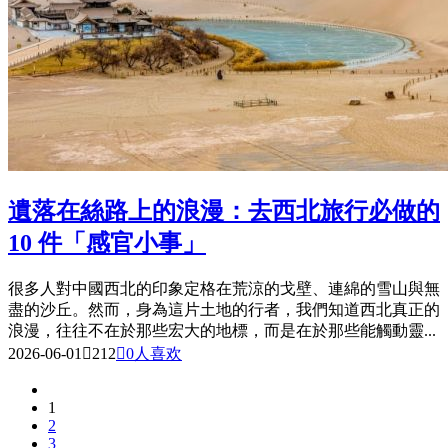
遺落在絲路上的浪漫：去西北旅行必做的
10 件「感官小事」
很多人對中國西北的印象定格在荒涼的戈壁、連綿的雪山與無
盡的沙丘。然而，身為這片土地的行者，我們知道西北真正的
浪漫，往往不在於那些宏大的地標，而是在於那些能觸動靈...
2026-06-01

212

0
人喜欢
1
2
3