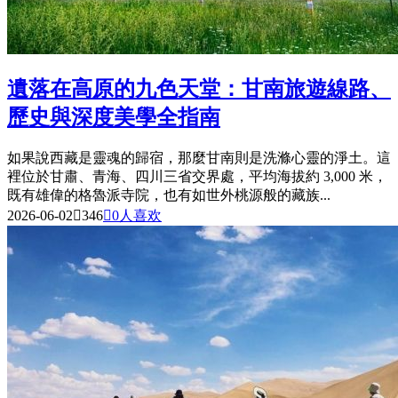
遺落在高原的九色天堂：甘南旅遊線路、
歷史與深度美學全指南
如果說西藏是靈魂的歸宿，那麼甘南則是洗滌心靈的淨土。這
裡位於甘肅、青海、四川三省交界處，平均海拔約 3,000 米，
既有雄偉的格魯派寺院，也有如世外桃源般的藏族...
2026-06-02

346

0
人喜欢