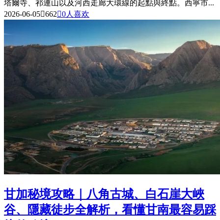
塔爾寺、祁連山以及河西走廊大環線的起點與終點。西寧市...
2026-06-05

662

0
人喜欢
甘加秘境攻略｜八角古城、白石崖大峽
谷、隱藏徒步全解析，看懂甘南最容易踩