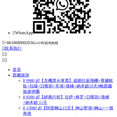

WhatsApp

+8618689002036
24小时咨询热线

联系我们




首頁
西藏旅游
¥ 9980 起
【含機票火車票】成都往返飛機+青藏軟
臥+拉薩+日喀则+羊湖+珠峰+納木錯10天9晚西藏
旅遊拼團
¥ 8380 起
【經典行程】拉萨+林芝+日喀則+珠峰
+納木錯 11天
¥ 13980 起
【阿里轉山15天】神山聖湖+轉山+一措
再措