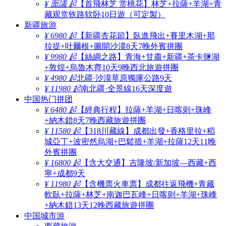
¥ 面議 起
【首飛林芝 赏桃花】林芝+拉薩+羊湖+青
藏观赏铁路软卧10日遊（可定製）
新疆旅游
¥ 6980 起
【新疆杏花節】臥進飛出+賽里木湖+那
拉提+吐爾根+圖開沙漠8天7晚外賓拼團
¥ 9980 起
【絲綢之路】青海+甘肅+新疆+茶卡鹽湖
+敦煌+烏魯木齊10天9晚西北旅遊拼團
¥ 4980 起
北疆·沙漠草原獨庫公路9天
¥ 11980 起
南北疆·全景線16天深度遊
中国热门拼团
¥ 6480 起
【經典行程】拉薩+羊湖+日喀则+珠峰
+納木錯8天7晚西藏旅遊拼團
¥ 11580 起
【318川藏線】成都出發+香格里拉+稻
城亞丁+波密然烏湖+巴鬆措+羊湖+拉薩12天11晚
外賓拼團
¥ 16800 起
【含大交通】吉隆坡/新加坡—西藏+西
寧+成都9天
¥ 11980 起
【含機票火車票】成都往返飛機+青藏
軟臥+拉薩+林芝+南迦巴瓦峰+日喀则+羊湖+珠峰
+納木錯13天12晚西藏旅遊拼團
中国城市游