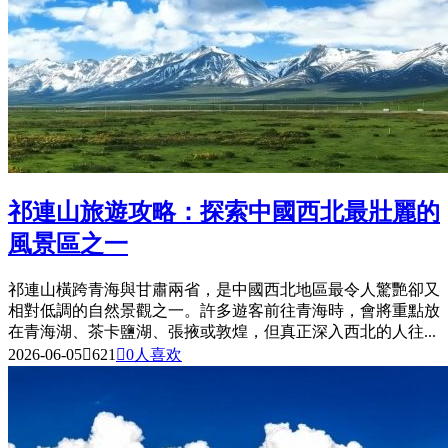
祁連山旅遊攻略：探索中國西北最壯麗的
風景區之一
祁連山橫跨青海與甘肅兩省，是中國西北地區最令人驚艷卻又
相對低調的自然景觀之一。許多遊客前往青海時，會將重點放
在青海湖、茶卡鹽湖、張掖或敦煌，但真正深入西北的人往...
2026-06-05

621

0
人喜欢