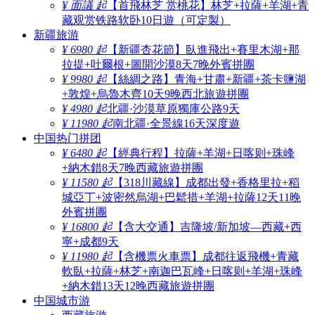
¥ 面議 起
【首飛林芝 赏桃花】林芝+拉薩+羊湖+青
藏观赏铁路软卧10日遊（可定製）
新疆旅游
¥ 6980 起
【新疆杏花節】臥進飛出+賽里木湖+那
拉提+吐爾根+圖開沙漠8天7晚外賓拼團
¥ 9980 起
【絲綢之路】青海+甘肅+新疆+茶卡鹽湖
+敦煌+烏魯木齊10天9晚西北旅遊拼團
¥ 4980 起
北疆·沙漠草原獨庫公路9天
¥ 11980 起
南北疆·全景線16天深度遊
中国热门拼团
¥ 6480 起
【經典行程】拉薩+羊湖+日喀则+珠峰
+納木錯8天7晚西藏旅遊拼團
¥ 11580 起
【318川藏線】成都出發+香格里拉+稻
城亞丁+波密然烏湖+巴鬆措+羊湖+拉薩12天11晚
外賓拼團
¥ 16800 起
【含大交通】吉隆坡/新加坡—西藏+西
寧+成都9天
¥ 11980 起
【含機票火車票】成都往返飛機+青藏
軟臥+拉薩+林芝+南迦巴瓦峰+日喀则+羊湖+珠峰
+納木錯13天12晚西藏旅遊拼團
中国城市游