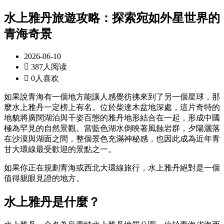
水上雅丹旅遊攻略：探索宛如外星世界的
青海奇景
2026-06-10

387人阅读

0人喜欢
如果說青海有一個地方能讓人感覺彷彿來到了另一個星球，那
麼水上雅丹一定榜上有名。位於柴達木盆地深處，這片奇特的
地貌將廣闊湖泊與千姿百態的雅丹地形結合在一起，形成中國
極為罕見的自然景觀。當藍色湖水倒映著風蝕岩群，夕陽灑落
在沙漠與湖面之間，整個景色充滿神秘感，也因此成為近年青
甘大環線最受歡迎的景點之一。
如果你正在規劃青海或西北大環線旅行，水上雅丹絕對是一個
值得親眼見證的地方。
水上雅丹是什麼？