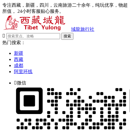
专注西藏，新疆，四川，云南旅游二十余年，纯玩优享，物超
所值， 24小时客服贴心服务。
域龍旅行社

搜索
热门搜索：
新疆
西藏
成都
阿里环线

微信