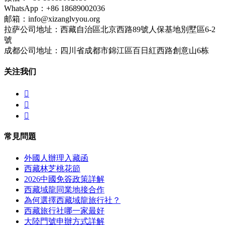
WhatsApp：+86 18689002036
邮箱：info@xizanglvyou.org
拉萨公司地址：西藏自治區北京西路89號人保基地別墅區6-2
號
成都公司地址：四川省成都市錦江區百日紅西路創意山6栋
关注我们



常見問題
外國人辦理入藏函
西藏林芝桃花節
2026中國免簽政策詳解
西藏域龍同業地接合作
為何選擇西藏域龍旅行社？
西藏旅行社哪一家最好
大陸門號申辦方式詳解