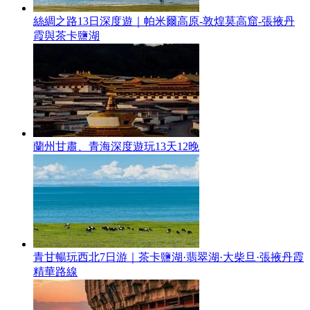
絲綢之路13日深度遊｜帕米爾高原-敦煌莫高窟-張掖丹
霞與茶卡鹽湖
蘭州甘肅、青海深度遊玩13天12晚
青甘暢玩西北7日游｜茶卡鹽湖·翡翠湖·大柴旦·張掖丹霞
精華路線