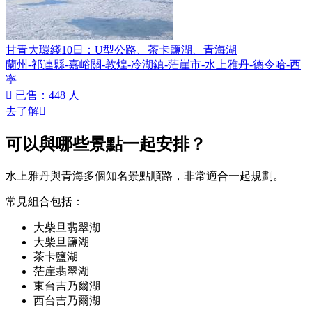
甘青大環綫10日：U型公路、茶卡鹽湖、青海湖
蘭州-祁連縣-嘉峪關-敦煌-冷湖鎮-茫崖市-水上雅丹-德令哈-西
寧

已售：448 人
去了解

可以與哪些景點一起安排？
水上雅丹與青海多個知名景點順路，非常適合一起規劃。
常見組合包括：
大柴旦翡翠湖
大柴旦鹽湖
茶卡鹽湖
茫崖翡翠湖
東台吉乃爾湖
西台吉乃爾湖