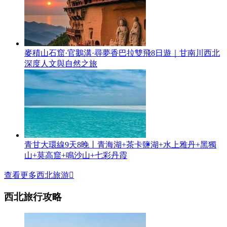
麥積山石窟·官鵝溝·尋夢香巴拉雙飛8日遊｜甘南川西北
深度人文與自然之旅
青甘大環線9天8晚丨青海湖+茶卡鹽湖+水上雅丹+黑獨
山+莫高窟+鳴沙山+七彩丹霞
查看更多西北旅游

西北旅行攻略