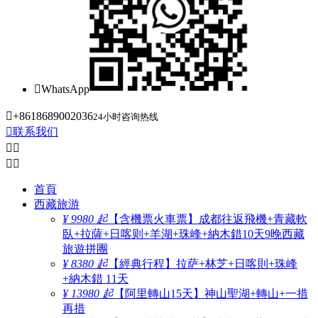

WhatsApp

+8618689002036
24小时咨询热线

联系我们




首頁
西藏旅游
¥ 9980 起
【含機票火車票】成都往返飛機+青藏軟
臥+拉薩+日喀则+羊湖+珠峰+納木錯10天9晚西藏
旅遊拼團
¥ 8380 起
【經典行程】拉萨+林芝+日喀則+珠峰
+納木錯 11天
¥ 13980 起
【阿里轉山15天】神山聖湖+轉山+一措
再措