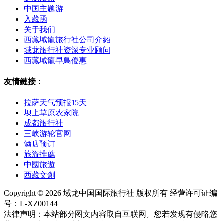
中国主题游
入藏函
关于我们
西藏域龍旅行社公司介紹
域龙旅行社资深专业顾问
西藏域龍早鳥優惠
友情鏈接：
拉萨天气预报15天
坝上草原农家院
成都旅行社
三峡游轮官网
酒店预订
旅游推薦
中國旅遊
西藏文創
Copyright © 2026 域龙中国国际旅行社 版权所有 经营许可证编
号：L-XZ00144
法律声明：本站部分图文内容取自互联网。您若发现有侵略您