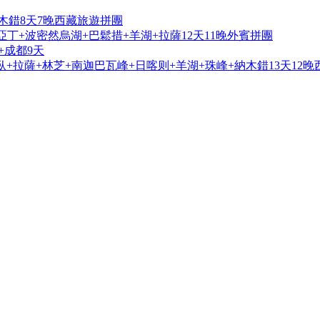
木錯8天7晚西藏旅遊拼團
亞丁+波密然烏湖+巴鬆措+羊湖+拉薩12天11晚外賓拼團
+成都9天
+拉薩+林芝+南迦巴瓦峰+日喀则+羊湖+珠峰+納木錯13天12