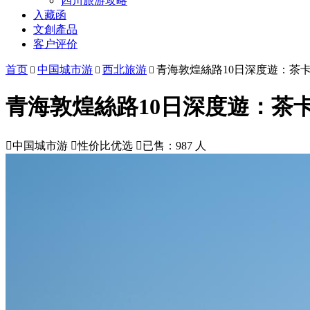
四川旅游攻略
入藏函
文創產品
客户评价
首页
中国城市游
西北旅游
青海敦煌絲路10日深度遊：茶卡



青海敦煌絲路10日深度遊：茶卡

中国城市游

性价比优选

已售：987 人