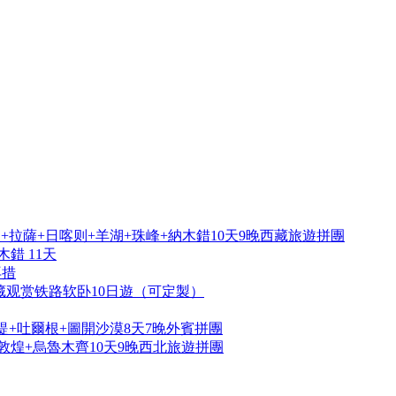
拉薩+日喀则+羊湖+珠峰+納木錯10天9晚西藏旅遊拼團
錯 11天
再措
藏观赏铁路软卧10日遊（可定製）
提+吐爾根+圖開沙漠8天7晚外賓拼團
敦煌+烏魯木齊10天9晚西北旅遊拼團