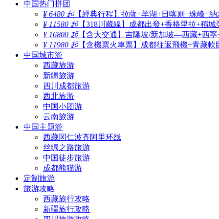
中国热门拼团
¥ 6480 起
【經典行程】拉薩+羊湖+日喀则+珠峰+納
¥ 11580 起
【318川藏線】成都出發+香格里拉+稻城
¥ 16800 起
【含大交通】吉隆坡/新加坡—西藏+西寧
¥ 11980 起
【含機票火車票】成都往返飛機+青藏軟臥
中国城市游
西藏旅游
新疆旅游
四川成都旅游
西北旅游
中国小团游
云南旅游
中国主题游
西藏冈仁波齐阿里环线
丝绸之路旅游
中国徒步旅游
成都熊猫游
定制旅游
旅游攻略
西藏旅行攻略
新疆旅行攻略