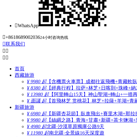

WhatsApp

+8618689002036
24小时咨询热线

联系我们




首頁
西藏旅游
¥ 9980 起
【含機票火車票】成都往返飛機+青藏軟臥+
¥ 8380 起
【經典行程】拉萨+林芝+日喀則+珠峰+納木
¥ 13980 起
【阿里轉山15天】神山聖湖+轉山+一措
¥ 面議 起
【首飛林芝 赏桃花】林芝+拉薩+羊湖+青
新疆旅游
¥ 6980 起
【新疆杏花節】臥進飛出+賽里木湖+那拉
¥ 9980 起
【絲綢之路】青海+甘肅+新疆+茶卡鹽湖+
¥ 4980 起
北疆·沙漠草原獨庫公路9天
¥ 11980 起
南北疆·全景線16天深度遊