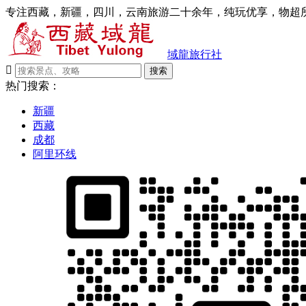
专注西藏，新疆，四川，云南旅游二十余年，纯玩优享，物超所
域龍旅行社

搜索
热门搜索：
新疆
西藏
成都
阿里环线