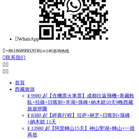

WhatsApp

+8618689002036
24小时咨询热线

联系我们




首頁
西藏旅游
¥ 9980 起
【含機票火車票】成都往返飛機+青藏軟
臥+拉薩+日喀则+羊湖+珠峰+納木錯10天9晚西藏
旅遊拼團
¥ 8380 起
【經典行程】拉萨+林芝+日喀則+珠峰
+納木錯 11天
¥ 13980 起
【阿里轉山15天】神山聖湖+轉山+一措
再措