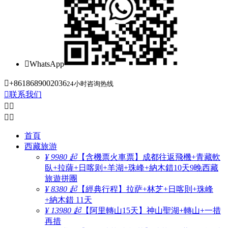

WhatsApp

+8618689002036
24小时咨询热线

联系我们




首頁
西藏旅游
¥ 9980 起
【含機票火車票】成都往返飛機+青藏軟
臥+拉薩+日喀则+羊湖+珠峰+納木錯10天9晚西藏
旅遊拼團
¥ 8380 起
【經典行程】拉萨+林芝+日喀則+珠峰
+納木錯 11天
¥ 13980 起
【阿里轉山15天】神山聖湖+轉山+一措
再措