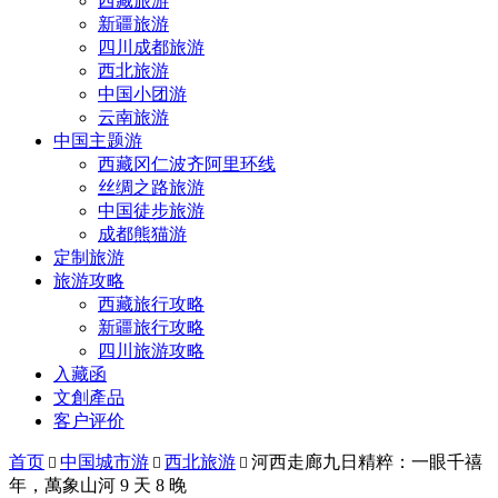
西藏旅游
新疆旅游
四川成都旅游
西北旅游
中国小团游
云南旅游
中国主题游
西藏冈仁波齐阿里环线
丝绸之路旅游
中国徒步旅游
成都熊猫游
定制旅游
旅游攻略
西藏旅行攻略
新疆旅行攻略
四川旅游攻略
入藏函
文創產品
客户评价
首页
中国城市游
西北旅游
河西走廊九日精粹：一眼千禧



年，萬象山河 9 天 8 晚