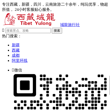
专注西藏，新疆，四川，云南旅游二十余年，纯玩优享，物超
所值， 24小时客服贴心服务。
域龍旅行社

搜索
热门搜索：
新疆
西藏
成都
阿里环线

微信