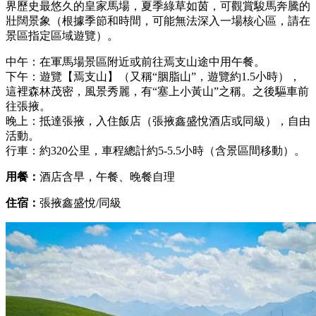
界歷史最悠久的皇家馬場，夏季綠草如茵，可觀賞駿馬奔騰的
壯闊景象（根據季節和時間，可能無法深入一場核心區，請在
景區指定區域遊覽）。
中午：在軍馬場景區附近或前往焉支山途中用午餐。
下午：遊覽【焉支山】（又稱“胭脂山”，遊覽約1.5小時），
這裡森林茂密，風景秀麗，有“塞上小黃山”之稱。之後驅車前
往張掖。
晚上：抵達張掖，入住飯店（張掖鑫盛悅酒店或同級），自由
活動。
行車：約320公里，車程總計約5-5.5小時（含景區間移動）。
用餐：
酒店含早，午餐、晚餐自理
住宿：
張掖鑫盛悅/同級