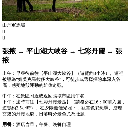
山丹軍馬場


張掖 → 平山湖大峽谷 → 七彩丹霞 → 張
掖
上午：早餐後前往【平山湖大峽谷】（遊覽約3小時）。這裡
被譽為“媲美克羅拉多大峽谷”，可徒步或選擇探險車深入谷
底，感受地殼運動的雄偉奇觀。
中午：在景區附近或返回張掖市區用午餐。
下午：適時前往【七彩丹霞景區】（請務必在16：00前入園，
遊覽約2.5小時）。在夕陽最佳光照下，觀賞色彩斑斕、層理
交錯的丹霞地貌，日落時分景色尤為壯麗。
用餐：
酒店含早，午餐、晚餐自理