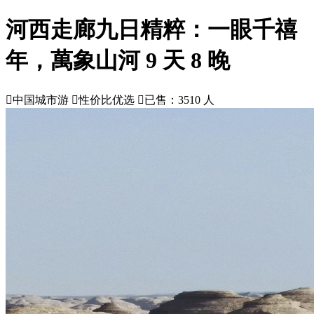
河西走廊九日精粹：一眼千禧
年，萬象山河 9 天 8 晚

中国城市游

性价比优选

已售：3510 人