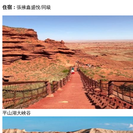
住宿：
張掖鑫盛悅/同級
平山湖大峽谷