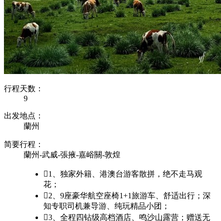
行程天数：
9
出发地点：
蘭州
简要行程：
蘭州-武威-張掖-嘉峪關-敦煌

1、独家外籍、港澳台游客散拼，绝不走马观
花；

2、9座豪华航空座椅1+1旅游车、舒适出行；深
知专职司机兼导游、纯玩精品小团；

3、全程四钻级高档酒店、鸣沙山露营；赠送无