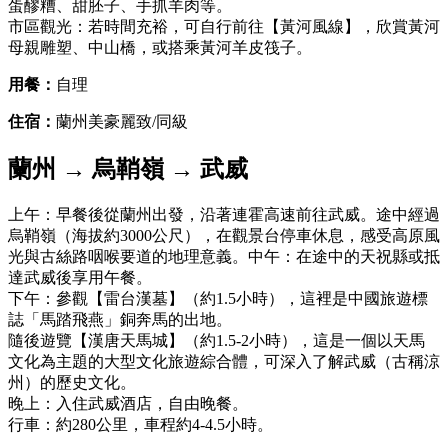
蛋醪糟、甜胚子、手抓羊肉等。
市區觀光：若時間充裕，可自行前往【黃河風線】，欣賞黃河
母親雕塑、中山橋，或搭乘黃河羊皮筏子。
用餐：
自理
住宿：
蘭州美豪麗致/同級
蘭州 → 烏鞘嶺 → 武威
上午：早餐後從蘭州出發，沿著連霍高速前往武威。途中經過
烏鞘嶺（海拔約3000公尺），在觀景台停車休息，感受高原風
光與古絲路咽喉要道的地理意義。中午：在途中的天祝縣或抵
達武威後享用午餐。
下午：參觀【雷台漢墓】（約1.5小時），這裡是中國旅遊標
誌「馬踏飛燕」銅奔馬的出地。
隨後遊覽【漢唐天馬城】（約1.5-2小時），這是一個以天馬
文化為主題的大型文化旅遊綜合體，可深入了解武威（古稱涼
州）的歷史文化。
晚上：入住武威酒店，自由晚餐。
行車：約280公里，車程約4-4.5小時。