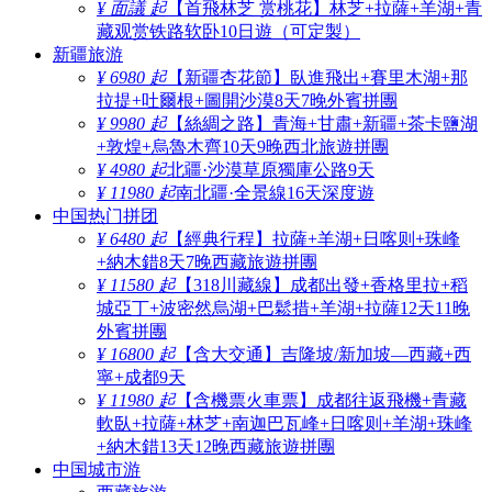
¥ 面議 起
【首飛林芝 赏桃花】林芝+拉薩+羊湖+青
藏观赏铁路软卧10日遊（可定製）
新疆旅游
¥ 6980 起
【新疆杏花節】臥進飛出+賽里木湖+那
拉提+吐爾根+圖開沙漠8天7晚外賓拼團
¥ 9980 起
【絲綢之路】青海+甘肅+新疆+茶卡鹽湖
+敦煌+烏魯木齊10天9晚西北旅遊拼團
¥ 4980 起
北疆·沙漠草原獨庫公路9天
¥ 11980 起
南北疆·全景線16天深度遊
中国热门拼团
¥ 6480 起
【經典行程】拉薩+羊湖+日喀则+珠峰
+納木錯8天7晚西藏旅遊拼團
¥ 11580 起
【318川藏線】成都出發+香格里拉+稻
城亞丁+波密然烏湖+巴鬆措+羊湖+拉薩12天11晚
外賓拼團
¥ 16800 起
【含大交通】吉隆坡/新加坡—西藏+西
寧+成都9天
¥ 11980 起
【含機票火車票】成都往返飛機+青藏
軟臥+拉薩+林芝+南迦巴瓦峰+日喀则+羊湖+珠峰
+納木錯13天12晚西藏旅遊拼團
中国城市游