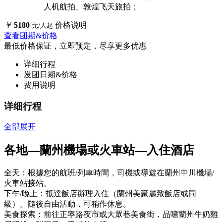
人机航拍、敦煌飞天旅拍；
￥
5180
价格说明
元/人起
查看团期&价格
最低价格保证，立即预定，尽享更多优惠
详细行程
发团日期&价格
费用说明
详细行程
全部展开
各地
—
蘭州機場或火車站—入住酒店
全天：根據您的航班/列車時間，司機或導遊在蘭州中川機場/
火車站接站。
下午/晚上：抵達飯店辦理入住（蘭州美豪麗致飯店或同
級）。隨後自由活動，可稍作休息。
美食探索：前往正寧路夜市或大眾巷美食街，品嚐蘭州牛奶雞