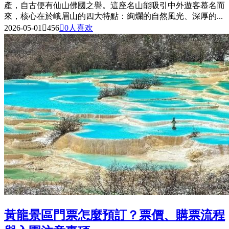
產，自古便有仙山佛國之譽。這座名山能吸引中外遊客慕名而
來，核心在於峨眉山的四大特點：絢爛的自然風光、深厚的...
2026-05-01

456

0
人喜欢
黃龍景區門票怎麼預訂？票價、購票流程