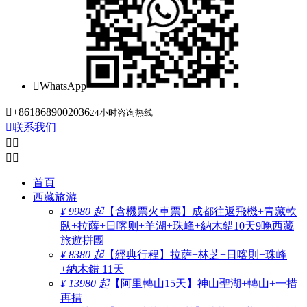

WhatsApp

+8618689002036
24小时咨询热线

联系我们




首頁
西藏旅游
¥ 9980 起
【含機票火車票】成都往返飛機+青藏軟
臥+拉薩+日喀则+羊湖+珠峰+納木錯10天9晚西藏
旅遊拼團
¥ 8380 起
【經典行程】拉萨+林芝+日喀則+珠峰
+納木錯 11天
¥ 13980 起
【阿里轉山15天】神山聖湖+轉山+一措
再措