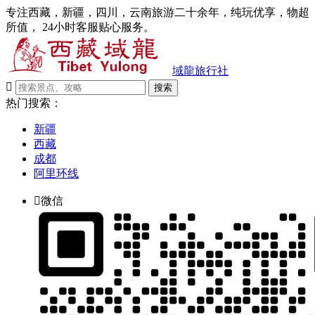
专注西藏，新疆，四川，云南旅游二十余年，纯玩优享，物超
所值， 24小时客服贴心服务。
域龍旅行社

搜索
热门搜索：
新疆
西藏
成都
阿里环线

微信