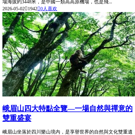
場海拔約3448米，是中國一類高高原機場，也是飛...
2026-05-02

1942

0
人喜欢
峨眉山四大特點全覽—一場自然與禪意的
雙重盛宴
峨眉山坐落於四川樂山境內，是享譽世界的自然與文化雙重遺