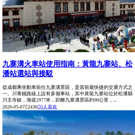
九寨溝火車站使用指南：黃龍九寨站、松
潘站選站與接駁
從成都乘坐動車前往九寨溝景區，是當前最快捷的交通方式之
一。川青鐵路線上設有多個車站，其中黃龍九寨站位於松潘縣
川主寺鎮，海拔2977米，距離九寨溝景區約90公里，...
2026-05-07

2436

0
人喜欢