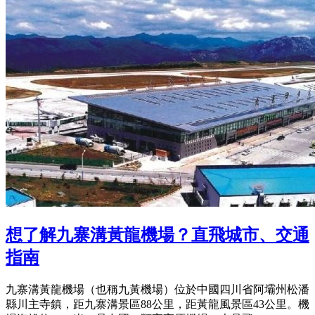
想了解九寨溝黃龍機場？直飛城市、交通
指南
九寨溝黃龍機場（也稱九黃機場）位於中國四川省阿壩州松潘
縣川主寺鎮，距九寨溝景區88公里，距黃龍風景區43公里。機