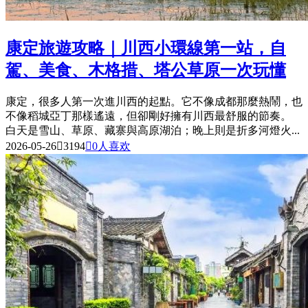
康定旅遊攻略｜川西小環線第一站，自
駕、美食、木格措、塔公草原一次玩懂
康定，很多人第一次進川西的起點。它不像成都那麼熱鬧，也
不像稻城亞丁那樣遙遠，但卻剛好擁有川西最舒服的節奏。
白天是雪山、草原、藏寨與高原湖泊；晚上則是折多河燈火...
2026-05-26

3194

0
人喜欢