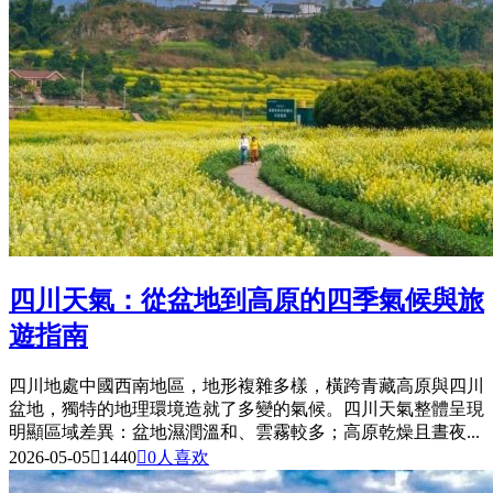
四川天氣：從盆地到高原的四季氣候與旅
遊指南
四川地處中國西南地區，地形複雜多樣，橫跨青藏高原與四川
盆地，獨特的地理環境造就了多變的氣候。四川天氣整體呈現
明顯區域差異：盆地濕潤溫和、雲霧較多；高原乾燥且晝夜...
2026-05-05

1440

0
人喜欢