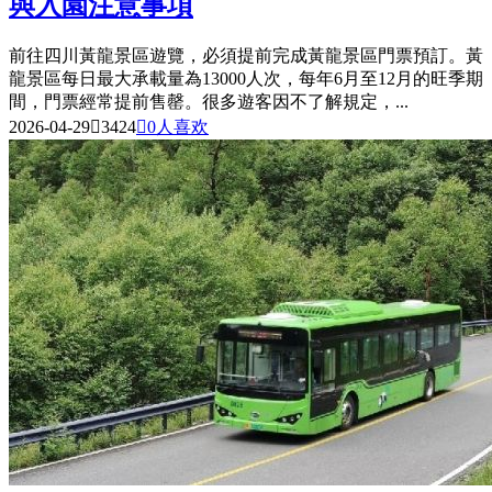
與入園注意事項
前往四川黃龍景區遊覽，必須提前完成黃龍景區門票預訂。黃
龍景區每日最大承載量為13000人次，每年6月至12月的旺季期
間，門票經常提前售罄。很多遊客因不了解規定，...
2026-04-29

3424

0
人喜欢