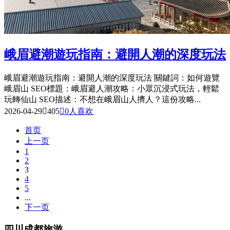
峨眉避潮遊玩指南：避開人潮的深度玩法
峨眉避潮遊玩指南：避開人潮的深度玩法 關鍵詞：如何遊覽
峨眉山 SEO標題：峨眉避人潮攻略：小眾沉浸式玩法，輕鬆
玩轉仙山 SEO描述：不想在峨眉山人擠人？這份攻略...
2026-04-29

405

0
人喜欢
首页
上一页
1
2
3
4
5
...
下一页
四川成都旅游