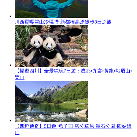
川西貢嘎雪山冷嘎措·新都橋高原徒步8日之旅
【暢遊四川】全景純玩7日遊：成都•九寨•黃龍•峨眉山•
樂山
【四稻傳奇】5日遊 |魚子西·塔公草原·墨石公園·四姑娘
山