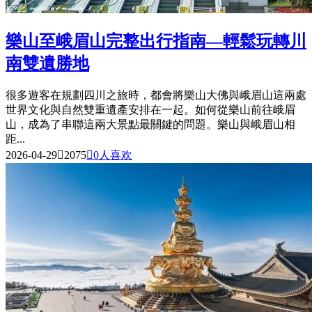
樂山至峨眉山完整出行指南—輕鬆玩轉川
南雙遺勝地
很多遊客在規劃四川之旅時，都會將樂山大佛與峨眉山這兩處
世界文化與自然雙重遺產安排在一起。如何從樂山前往峨眉
山，成為了串聯這兩大景點最關鍵的問題。樂山與峨眉山相
距...
2026-04-29

2075

0
人喜欢