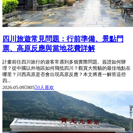
四川旅遊常見問題：行前準備、景點門
票、高原反應與當地花費詳解
計畫前往四川旅行的遊客常遇到多個實際問題。簽證如何辦
理？從中國以外地區如何飛抵四川？觀賞大熊貓的最佳地點在
哪里？川西高原是否會出現高原反應？本文將逐一解答這些
四...
2026-05-09

805

0
人喜欢