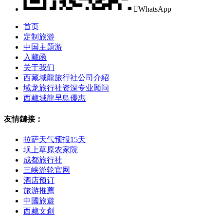

WhatsApp
首页
定制旅游
中国主题游
入藏函
关于我们
西藏域龍旅行社公司介紹
域龙旅行社资深专业顾问
西藏域龍早鳥優惠
友情鏈接：
拉萨天气预报15天
坝上草原农家院
成都旅行社
三峡游轮官网
酒店预订
旅游推薦
中國旅遊
西藏文創