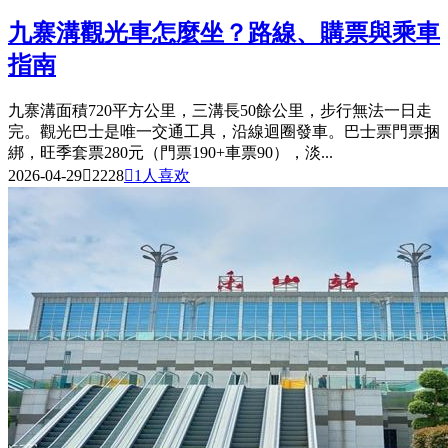
九寨溝觀光車怎麼坐？路線、購票與乘車
指南
九寨溝面積720平方公里，三溝長50餘公里，步行無法一日走
完。觀光巴士是唯一交通工具，沿線迴圈發車。巴士票門票捆
綁，旺季套票280元（門票190+車票90），淡...
2026-04-29

2228

1
人喜欢