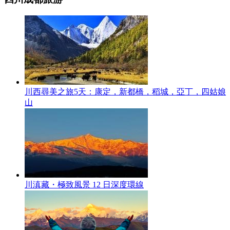
川西尋美之旅5天：康定，新都橋，稻城，亞丁，四姑娘
山
川滇藏・極致風景 12 日深度環線