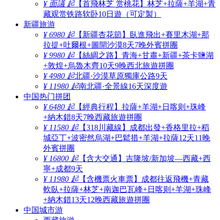
¥ 面議 起
【首飛林芝 赏桃花】林芝+拉薩+羊湖+青
藏观赏铁路软卧10日遊（可定製）
新疆旅游
¥ 6980 起
【新疆杏花節】臥進飛出+賽里木湖+那
拉提+吐爾根+圖開沙漠8天7晚外賓拼團
¥ 9980 起
【絲綢之路】青海+甘肅+新疆+茶卡鹽湖
+敦煌+烏魯木齊10天9晚西北旅遊拼團
¥ 4980 起
北疆·沙漠草原獨庫公路9天
¥ 11980 起
南北疆·全景線16天深度遊
中国热门拼团
¥ 6480 起
【經典行程】拉薩+羊湖+日喀则+珠峰
+納木錯8天7晚西藏旅遊拼團
¥ 11580 起
【318川藏線】成都出發+香格里拉+稻
城亞丁+波密然烏湖+巴鬆措+羊湖+拉薩12天11晚
外賓拼團
¥ 16800 起
【含大交通】吉隆坡/新加坡—西藏+西
寧+成都9天
¥ 11980 起
【含機票火車票】成都往返飛機+青藏
軟臥+拉薩+林芝+南迦巴瓦峰+日喀则+羊湖+珠峰
+納木錯13天12晚西藏旅遊拼團
中国城市游