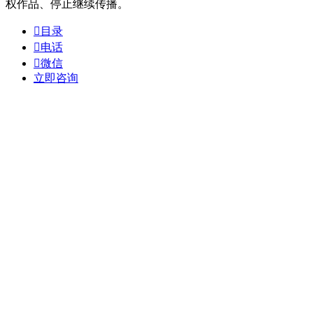
权作品、停止继续传播。

目录

电话

微信
立即咨询