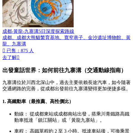
成都-黃龍-九寨溝5日深度探索路線
成都、成都大熊貓繁育基地、寬窄巷子、金沙遺址博物館、黃
龍、九寨溝

已售：875 人
去了解

出發童話世界：如何前往九寨溝（交通動線指南）
九寨溝位於川西北深山中，過去主要依賴長途汽車，如今隨著
交通網路的完善，從成都出發前往九寨溝變得更加便捷多樣。
1. 高鐵動車（最推薦、高性價比）
動線： 從成都東站或成都南站出發，搭乘川青鐵路高鐵
動車抵達「鎮江關站」或「黃龍九寨站」。
車程： 高鐵單程約 2 至 3 小時。抵達車站後，可換乘景