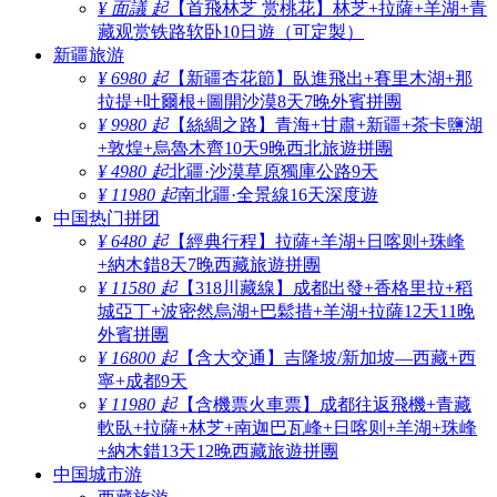
¥ 面議 起
【首飛林芝 赏桃花】林芝+拉薩+羊湖+青
藏观赏铁路软卧10日遊（可定製）
新疆旅游
¥ 6980 起
【新疆杏花節】臥進飛出+賽里木湖+那
拉提+吐爾根+圖開沙漠8天7晚外賓拼團
¥ 9980 起
【絲綢之路】青海+甘肅+新疆+茶卡鹽湖
+敦煌+烏魯木齊10天9晚西北旅遊拼團
¥ 4980 起
北疆·沙漠草原獨庫公路9天
¥ 11980 起
南北疆·全景線16天深度遊
中国热门拼团
¥ 6480 起
【經典行程】拉薩+羊湖+日喀则+珠峰
+納木錯8天7晚西藏旅遊拼團
¥ 11580 起
【318川藏線】成都出發+香格里拉+稻
城亞丁+波密然烏湖+巴鬆措+羊湖+拉薩12天11晚
外賓拼團
¥ 16800 起
【含大交通】吉隆坡/新加坡—西藏+西
寧+成都9天
¥ 11980 起
【含機票火車票】成都往返飛機+青藏
軟臥+拉薩+林芝+南迦巴瓦峰+日喀则+羊湖+珠峰
+納木錯13天12晚西藏旅遊拼團
中国城市游