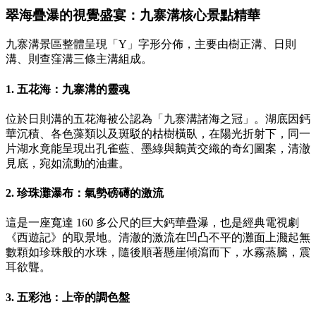
翠海疊瀑的視覺盛宴：九寨溝核心景點精華
九寨溝景區整體呈現「Y」字形分佈，主要由樹正溝、日則
溝、則查窪溝三條主溝組成。
1. 五花海：九寨溝的靈魂
位於日則溝的五花海被公認為「九寨溝諸海之冠」。湖底因鈣
華沉積、各色藻類以及斑駁的枯樹橫臥，在陽光折射下，同一
片湖水竟能呈現出孔雀藍、墨綠與鵝黃交織的奇幻圖案，清澈
見底，宛如流動的油畫。
2. 珍珠灘瀑布：氣勢磅礡的激流
這是一座寬達 160 多公尺的巨大鈣華疊瀑，也是經典電視劇
《西遊記》的取景地。清澈的激流在凹凸不平的灘面上濺起無
數顆如珍珠般的水珠，隨後順著懸崖傾瀉而下，水霧蒸騰，震
耳欲聾。
3. 五彩池：上帝的調色盤