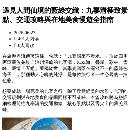
遇見人間仙境的藍綠交織：九寨溝極致景
點、交通攻略與在地美食慢遊全指南
2026-06-23

401人阅读

0人喜欢
在旅遊界流傳著這樣一句話：「九寨歸來不看水。」位於四川
阿壩藏族羌族自治州深處的九寨溝，以翠海、疊瀑、彩林、雪
峰、藏情「五絕」著稱於世。當陽光灑落在深淺不一的藍綠色
海子上，那種動人心魄的純淨，是每位旅行者一生必尋的一抹
色彩。
想要成就一場完美的九寨之行，除了欣賞絕美的水景，合理的
交通規劃與在地美食的品嚐同樣不可或缺。本篇攻略將為您詳
細梳理前往九寨溝的交通動線、核心景點以及舌尖上的藏羌風
味。