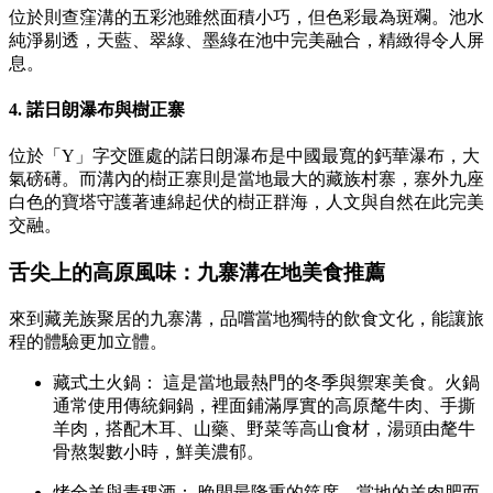
位於則查窪溝的五彩池雖然面積小巧，但色彩最為斑斕。池水
純淨剔透，天藍、翠綠、墨綠在池中完美融合，精緻得令人屏
息。
4. 諾日朗瀑布與樹正寨
位於「Y」字交匯處的諾日朗瀑布是中國最寬的鈣華瀑布，大
氣磅礡。而溝內的樹正寨則是當地最大的藏族村寨，寨外九座
白色的寶塔守護著連綿起伏的樹正群海，人文與自然在此完美
交融。
舌尖上的高原風味：九寨溝在地美食推薦
來到藏羌族聚居的九寨溝，品嚐當地獨特的飲食文化，能讓旅
程的體驗更加立體。
藏式土火鍋： 這是當地最熱門的冬季與禦寒美食。火鍋
通常使用傳統銅鍋，裡面鋪滿厚實的高原氂牛肉、手撕
羊肉，搭配木耳、山藥、野菜等高山食材，湯頭由氂牛
骨熬製數小時，鮮美濃郁。
烤全羊與青稞酒： 晚間最隆重的筵席。當地的羊肉肥而