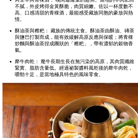
不膩，外皮烤得金黃酥脆，肉質細嫩。佐以一杯度數不
高、口感清甜的青稞酒，最能感受藏族同胞的豪放與熱
情。
酥油茶與糌粑： 藏族的傳統主食。酥油茶由酥油、磚茶
與鹽巴打製而成，能有效緩解高原反應與保暖；將青稞
炒麵與酥油茶捏成團狀的「糌粑」，帶有濃郁的穀物香
氣。
犛牛肉乾： 氂牛長期生長在無污染的高原，其肉質纖維
緊實、脂肪含量低。經過祕製醬料風乾後的犛牛肉乾，
嚼勁十足，是當地極具特色的風味零食。