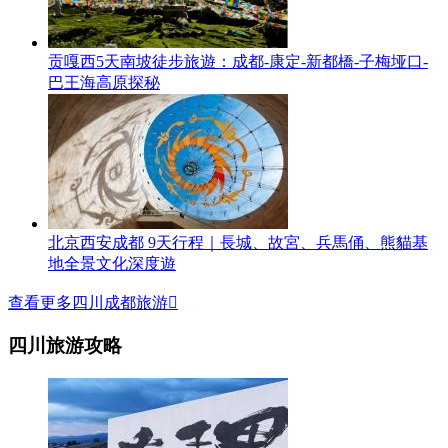
贡嘎西5天南坡徒步旅遊：成都-康定-新都橋-子梅垭口-
巴王海高原探秘
北京西安成都 9天行程｜長城、故宮、兵馬俑、熊貓基
地全景文化深度遊
查看更多四川成都旅游

四川旅游攻略