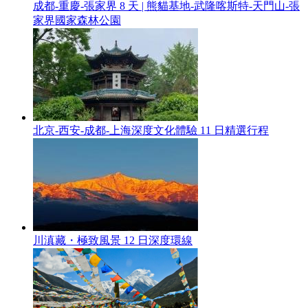
成都-重慶-張家界 8 天 | 熊貓基地-武隆喀斯特-天門山-張
家界國家森林公園
北京-西安-成都-上海深度文化體驗 11 日精選行程
川滇藏・極致風景 12 日深度環線