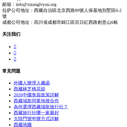
邮箱：info@xizanglvyou.org
拉萨公司地址：西藏自治區北京西路89號人保基地別墅區6-2
號
成都公司地址：四川省成都市錦江區百日紅西路創意山6栋
关注我们



常見問題
外國人辦理入藏函
西藏林芝桃花節
2026中國免簽政策詳解
西藏域龍同業地接合作
為何選擇西藏域龍旅行社？
西藏旅行社哪一家最好
大陸門號申辦方式詳解
西藏地圖