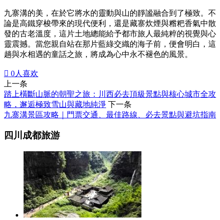
九寨溝的美，在於它將水的靈動與山的靜謐融合到了極致。不
論是高鐵穿梭帶來的現代便利，還是藏寨炊煙與糌粑香氣中散
發的古老溫度，這片土地總能給予都市旅人最純粹的視覺與心
靈震撼。當您親自站在那片藍綠交織的海子前，便會明白，這
趟與水相遇的童話之旅，將成為心中永不褪色的風景。

0
人喜欢
上一条
踏上橫斷山脈的朝聖之旅：川西必去頂級景點與核心城市全攻
略，邂逅極致雪山與藏地純淨
下一条
九寨溝景區攻略｜門票交通、最佳路線、必去景點與避坑指南
四川成都旅游