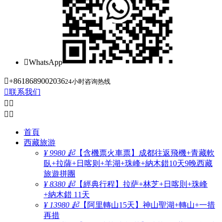

WhatsApp

+8618689002036
24小时咨询热线

联系我们




首頁
西藏旅游
¥ 9980 起
【含機票火車票】成都往返飛機+青藏軟
臥+拉薩+日喀则+羊湖+珠峰+納木錯10天9晚西藏
旅遊拼團
¥ 8380 起
【經典行程】拉萨+林芝+日喀則+珠峰
+納木錯 11天
¥ 13980 起
【阿里轉山15天】神山聖湖+轉山+一措
再措