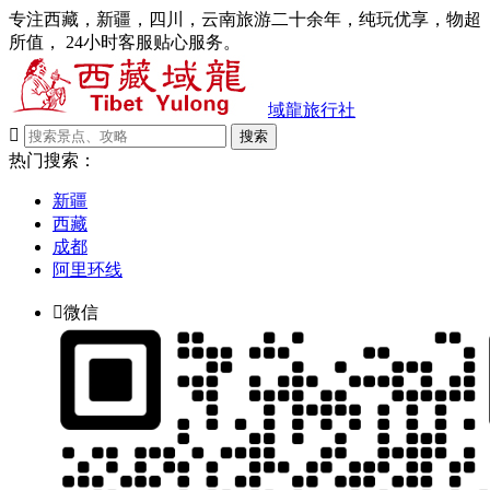
专注西藏，新疆，四川，云南旅游二十余年，纯玩优享，物超
所值， 24小时客服贴心服务。
域龍旅行社

搜索
热门搜索：
新疆
西藏
成都
阿里环线

微信