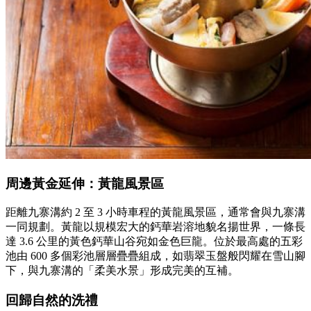
周邊黃金延伸：黃龍風景區
距離九寨溝約 2 至 3 小時車程的黃龍風景區，通常會與九寨溝
一同規劃。黃龍以規模宏大的鈣華岩溶地貌名揚世界，一條長
達 3.6 公里的黃色鈣華山谷宛如金色巨龍。位於最高處的五彩
池由 600 多個彩池層層疊疊組成，如翡翠玉盤般閃耀在雪山腳
下，與九寨溝的「柔美水景」形成完美的互補。
回歸自然的洗禮