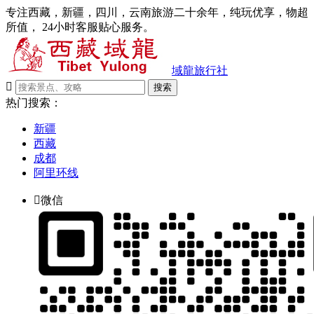
专注西藏，新疆，四川，云南旅游二十余年，纯玩优享，物超
所值， 24小时客服贴心服务。
域龍旅行社

搜索
热门搜索：
新疆
西藏
成都
阿里环线

微信