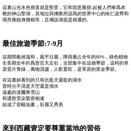
這裏山光水色簡直就是聖景，它和當惹雍措-起被人們奉爲本
教的神山聖湖，其地位與佛教所認爲的世界中心的崗仁波齊和
瑪旁雍錯身價相等，且傳說湖底是相通的。
最佳旅遊季節:7-9月
這期間氣候溫和，風平日麗，降雨量占全年的80%，綠色植物
生長期全年約爲壹百天左右，全部集中在這個季節，這時的草
原壹片青綠，萬物茂盛，人歡畜旺，是草原的黃金季節。
在這裏妳看到的只有比藍天還藍的湖水
壹時分不清是天空還是湖水
遠處的達爾果雪山
和濃密雲朵緊密相連
組成了壹幅油畫，壯麗又秀美
來到西藏壹定要尊重當地的習俗