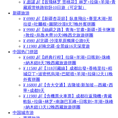
¥ 面議 起
【首飛林芝 赏桃花】林芝+拉薩+羊湖+青
藏观赏铁路软卧10日遊（可定製）
新疆旅游
¥ 6980 起
【新疆杏花節】臥進飛出+賽里木湖+那
拉提+吐爾根+圖開沙漠8天7晚外賓拼團
¥ 9980 起
【絲綢之路】青海+甘肅+新疆+茶卡鹽湖
+敦煌+烏魯木齊10天9晚西北旅遊拼團
¥ 4980 起
北疆·沙漠草原獨庫公路9天
¥ 11980 起
南北疆·全景線16天深度遊
中国热门拼团
¥ 6480 起
【經典行程】拉薩+羊湖+日喀则+珠峰
+納木錯8天7晚西藏旅遊拼團
¥ 11580 起
【318川藏線】成都出發+香格里拉+稻
城亞丁+波密然烏湖+巴鬆措+羊湖+拉薩12天11晚
外賓拼團
¥ 16800 起
【含大交通】吉隆坡/新加坡—西藏+西
寧+成都9天
¥ 11980 起
【含機票火車票】成都往返飛機+青藏
軟臥+拉薩+林芝+南迦巴瓦峰+日喀则+羊湖+珠峰
+納木錯13天12晚西藏旅遊拼團
中国城市游