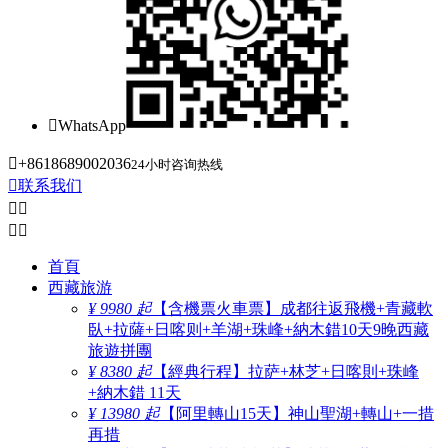

WhatsApp

+8618689002036
24小时咨询热线

联系我们




首頁
西藏旅游
¥ 9980 起
【含機票火車票】成都往返飛機+青藏軟
臥+拉薩+日喀则+羊湖+珠峰+納木錯10天9晚西藏
旅遊拼團
¥ 8380 起
【經典行程】拉萨+林芝+日喀則+珠峰
+納木錯 11天
¥ 13980 起
【阿里轉山15天】神山聖湖+轉山+一措
再措