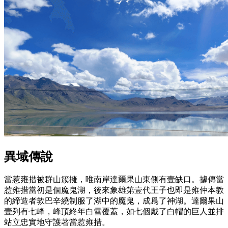
異域傳說
當惹雍措被群山簇擁，唯南岸達爾果山東側有壹缺口。據傳當
惹雍措當初是個魔鬼湖，後來象雄第壹代王子也即是雍仲本教
的締造者敦巴辛繞制服了湖中的魔鬼，成爲了神湖。達爾果山
壹列有七峰，峰頂終年白雪覆蓋，如七個戴了白帽的巨人並排
站立忠實地守護著當惹雍措。