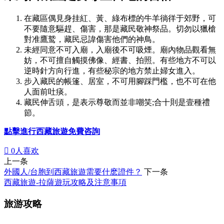
在藏區偶見身挂紅、黃、綠布標的牛羊徜徉于郊野，可
不要隨意驅趕、傷害，那是藏民敬神祭品。切勿以獵槍
對准鷹鹫，藏民忌諱傷害他們的神鳥。
未經同意不可入廟，入廟後不可吸煙。廟內物品觀看無
妨，不可擅自觸摸佛像、經書、拍照。有些地方不可以
逆時針方向行進，有些秘宗的地方禁止婦女進入。
步入藏民的帳篷、居室，不可用腳踩門檻，也不可在他
人面前吐痰。
藏民伸舌頭，是表示尊敬而並非嘲笑;合十則是壹種禮
節。
點擊進行西藏旅遊免費咨詢

0
人喜欢
上一条
外國人/台胞到西藏旅遊需要什麽證件？
下一条
西藏旅遊-拉薩遊玩攻略及注意事項
旅游攻略