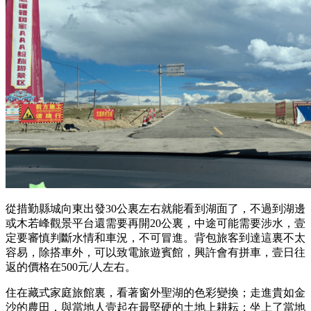
從措勤縣城向東出發30公裏左右就能看到湖面了，不過到湖邊
或木若峰觀景平台還需要再開20公裏，中途可能需要涉水，壹
定要審慎判斷水情和車況，不可冒進。背包旅客到達這裏不太
容易，除搭車外，可以致電旅遊賓館，興許會有拼車，壹日往
返的價格在500元/人左右。
住在藏式家庭旅館裏，看著窗外聖湖的色彩變換；走進貴如金
沙的農田，與當地人壹起在最堅硬的土地上耕耘；坐上了當地