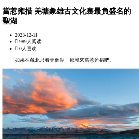
當惹雍措 羌塘象雄古文化裏最負盛名的
聖湖
2023-12-11

989人阅读

0人喜欢
如果在藏北只看壹個湖，那就來當惹雍措吧。