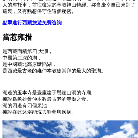
人的摩托車，前往瓊宗的苯教神山轉經。妳會慶幸自己來到了
這裏，又有點想保守住這個秘密。
點擊進行西藏旅遊免費咨詢
當惹雍措
是西藏面積第四 大湖，
中國第二深的湖，
是中國藏北高原斷陷湖，
是西藏最古老的雍仲本教徒崇拜的最大的聖湖。
湖邊的玉本寺是壹座建于懸崖山洞的寺廟,
據說爲象雄雍仲本教最古老的寺廟之壹。
湖的四邊有四個泉池
據說在此沐浴能洗去罪孽與疾病。