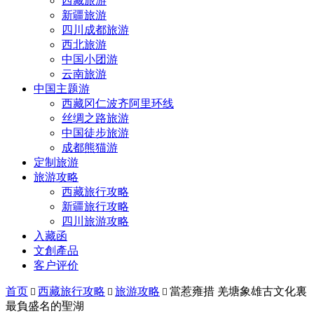
西藏旅游
新疆旅游
四川成都旅游
西北旅游
中国小团游
云南旅游
中国主题游
西藏冈仁波齐阿里环线
丝绸之路旅游
中国徒步旅游
成都熊猫游
定制旅游
旅游攻略
西藏旅行攻略
新疆旅行攻略
四川旅游攻略
入藏函
文創產品
客户评价
首页
西藏旅行攻略
旅游攻略
當惹雍措 羌塘象雄古文化裏



最負盛名的聖湖