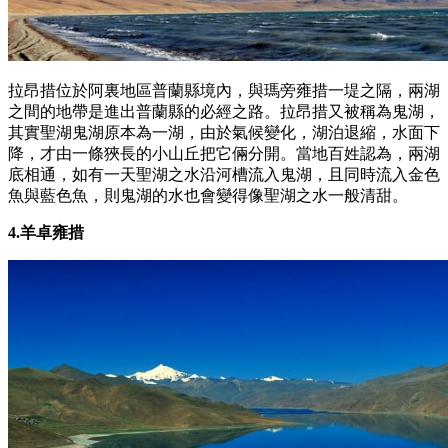
拉昂措位於阿裏地區普蘭縣境內，與瑪旁雍措一堤之隔，兩湖
之間的地帶是進出普蘭縣的必經之路。拉昂措又被稱為鬼湖，
其實聖湖鬼湖原本為一湖，由於氣候變化，湖泊退縮，水面下
降，才由一條狹長的小山丘把它倆分開。當地百姓認為，兩湖
底相通，如有一天聖湖之水沿河槽流入鬼湖，且同時流入金色
魚與藍色魚，則鬼湖的水也會變得像聖湖之水一般清甜。
4.羊卓雍措