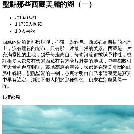
盤點那些西藏美麗的湖（一）
2019-03-21

1725人阅读

0人喜欢
西藏的湖泊是那麽純凈，不帶一點雜色。西藏在高海拔的地區
上，沒有喧囂的鬧市，只有那一片最自然的美景。西藏是一片
充滿靈性的土地，幾乎每座高山，每條河流都被賦予神性，或
許很多人都沒有想過西藏有著這麽片壯美的地域，每年都吸引
著大量的遊客到訪。藏地高原的河谷，大都是在淒美壯闊的山
脈中蜿蜒，親臨聖湖的一剎，心裏才明白自己來這裏竟是冥冥
中早有註定。湖泊不似人間的那種藍色，仍未在別處覓得一
眸。
1.措那湖