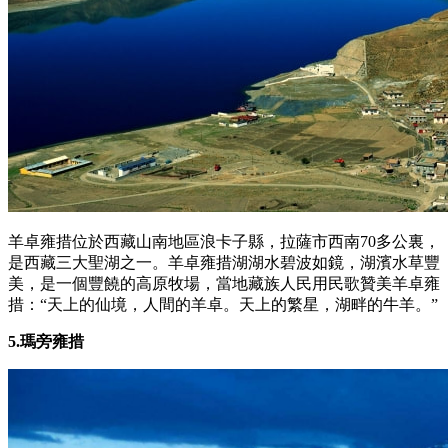
羊卓雍措位於西藏山南地區浪卡子縣，拉薩市西南70多公裏，
是西藏三大聖湖之一。羊卓雍措湖湖水碧波如鏡，湖濱水草豐
美，是一個豐饒的高原牧場，當地藏族人民用民歌贊美羊卓雍
措：“天上的仙境，人間的羊卓。天上的繁星，湖畔的牛羊。”
5.瑪旁雍措