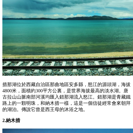
措那湖位於西藏自治區那曲地區安多縣，怒江的源頭湖，海拔
4800米，面積約300平方公裏，是世界海拔最高的淡水湖。唐
古拉山山脈南部河溪均匯入錯那湖流入怒江。錯那湖是青藏鐵
路上的一顆明珠，和納木措一樣，這是一個信徒經常會來朝拜
的湖泊。傳說它曾是西王母的沐浴之地。
2.納木措