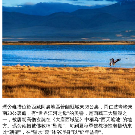
瑪旁雍措位於西藏阿裏地區普蘭縣城東35公裏，岡仁波齊峰東
南20公裏處，有“世界江河之母”的美譽，是西藏三大聖湖之
一，被唐朝高僧玄奘在《大唐西域記》中稱為“西天瑤池”的地
方。瑪旁雍措被佛教稱“聖湖”。每到夏秋季佛教徒扶老攜幼來
此“朝聖”，在“聖水”裏“沐浴凈身”以“延年益壽”。