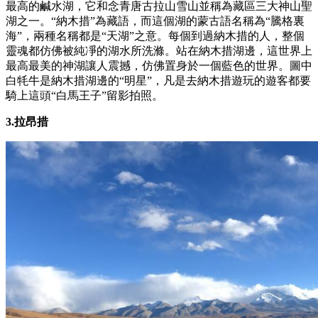
最高的鹹水湖，它和念青唐古拉山雪山並稱為藏區三大神山聖
湖之一。“納木措”為藏語，而這個湖的蒙古語名稱為“騰格裏
海”，兩種名稱都是“天湖”之意。每個到過納木措的人，整個
靈魂都仿佛被純凈的湖水所洗滌。站在納木措湖邊，這世界上
最高最美的神湖讓人震撼，仿佛置身於一個藍色的世界。圖中
白牦牛是納木措湖邊的“明星”，凡是去納木措遊玩的遊客都要
騎上這頭“白馬王子”留影拍照。
3.拉昂措