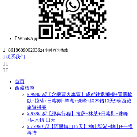

WhatsApp

+8618689002036
24小时咨询热线

联系我们




首頁
西藏旅游
¥ 9980 起
【含機票火車票】成都往返飛機+青藏軟
臥+拉薩+日喀则+羊湖+珠峰+納木錯10天9晚西藏
旅遊拼團
¥ 8380 起
【經典行程】拉萨+林芝+日喀則+珠峰
+納木錯 11天
¥ 13980 起
【阿里轉山15天】神山聖湖+轉山+一措
再措