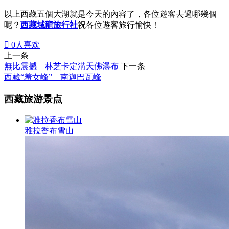
以上西藏五個大湖就是今天的內容了，各位遊客去過哪幾個
呢？
西藏域龍旅行社
祝各位遊客旅行愉快！

0
人喜欢
上一条
無比震撼—林芝卡定溝天佛瀑布
下一条
西藏“羞女峰”—南迦巴瓦峰
西藏旅游景点
雅拉香布雪山