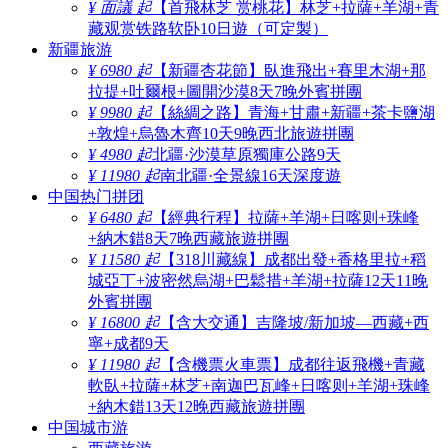
¥ 面議 起
【首飛林芝 赏桃花】林芝+拉薩+羊湖+青
藏观赏铁路软卧10日遊（可定製）
新疆旅游
¥ 6980 起
【新疆杏花節】臥進飛出+賽里木湖+那
拉提+吐爾根+圖開沙漠8天7晚外賓拼團
¥ 9980 起
【絲綢之路】青海+甘肅+新疆+茶卡鹽湖
+敦煌+烏魯木齊10天9晚西北旅遊拼團
¥ 4980 起
北疆·沙漠草原獨庫公路9天
¥ 11980 起
南北疆·全景線16天深度遊
中国热门拼团
¥ 6480 起
【經典行程】拉薩+羊湖+日喀则+珠峰
+納木錯8天7晚西藏旅遊拼團
¥ 11580 起
【318川藏線】成都出發+香格里拉+稻
城亞丁+波密然烏湖+巴鬆措+羊湖+拉薩12天11晚
外賓拼團
¥ 16800 起
【含大交通】吉隆坡/新加坡—西藏+西
寧+成都9天
¥ 11980 起
【含機票火車票】成都往返飛機+青藏
軟臥+拉薩+林芝+南迦巴瓦峰+日喀则+羊湖+珠峰
+納木錯13天12晚西藏旅遊拼團
中国城市游