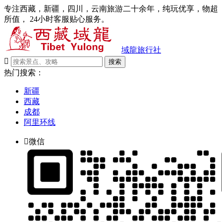
专注西藏，新疆，四川，云南旅游二十余年，纯玩优享，物超
所值， 24小时客服贴心服务。
域龍旅行社

搜索
热门搜索：
新疆
西藏
成都
阿里环线

微信