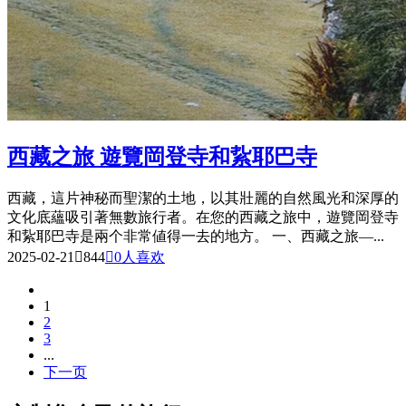
西藏之旅 遊覽岡登寺和紥耶巴寺
西藏，這片神秘而聖潔的土地，以其壯麗的自然風光和深厚的
文化底蘊吸引著無數旅行者。在您的西藏之旅中，遊覽岡登寺
和紥耶巴寺是兩个非常値得一去的地方。 一、西藏之旅—...
2025-02-21

844

0
人喜欢
1
2
3
...
下一页