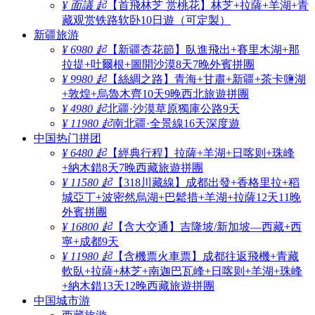
¥ 面議 起
【首飛林芝 赏桃花】林芝+拉薩+羊湖+青
藏观赏铁路软卧10日遊（可定製）
新疆旅游
¥ 6980 起
【新疆杏花節】臥進飛出+賽里木湖+那
拉提+吐爾根+圖開沙漠8天7晚外賓拼團
¥ 9980 起
【絲綢之路】青海+甘肅+新疆+茶卡鹽湖
+敦煌+烏魯木齊10天9晚西北旅遊拼團
¥ 4980 起
北疆·沙漠草原獨庫公路9天
¥ 11980 起
南北疆·全景線16天深度遊
中国热门拼团
¥ 6480 起
【經典行程】拉薩+羊湖+日喀则+珠峰
+納木錯8天7晚西藏旅遊拼團
¥ 11580 起
【318川藏線】成都出發+香格里拉+稻
城亞丁+波密然烏湖+巴鬆措+羊湖+拉薩12天11晚
外賓拼團
¥ 16800 起
【含大交通】吉隆坡/新加坡—西藏+西
寧+成都9天
¥ 11980 起
【含機票火車票】成都往返飛機+青藏
軟臥+拉薩+林芝+南迦巴瓦峰+日喀则+羊湖+珠峰
+納木錯13天12晚西藏旅遊拼團
中国城市游