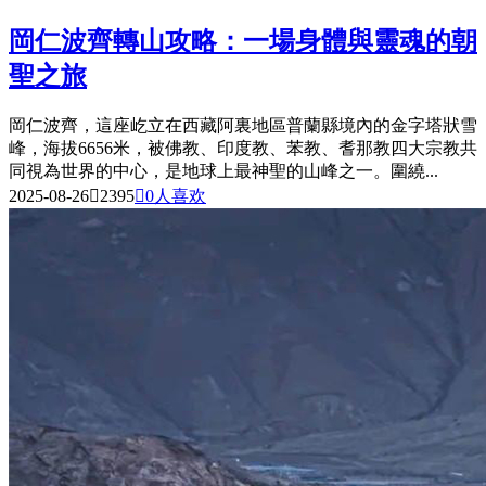
岡仁波齊轉山攻略：一場身體與靈魂的朝
聖之旅
岡仁波齊，這座屹立在西藏阿裏地區普蘭縣境內的金字塔狀雪
峰，海拔6656米，被佛教、印度教、苯教、耆那教四大宗教共
同視為世界的中心，是地球上最神聖的山峰之一。圍繞...
2025-08-26

2395

0
人喜欢