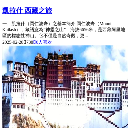
凱拉什 西藏之旅
一、凱拉什（岡仁波齊）之基本簡介 岡仁波齊（Mount
Kailash），藏語意為“神靈之山”，海拔6656米，是西藏阿里地
區的標志性神山。它不僅是自然奇觀，更...
2025-02-28

738

0
人喜欢