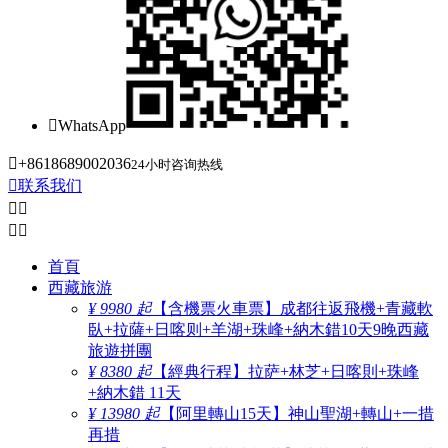

WhatsApp

+8618689002036
24小时咨询热线

联系我们




首頁
西藏旅游
¥ 9980 起
【含機票火車票】成都往返飛機+青藏軟
臥+拉薩+日喀则+羊湖+珠峰+納木錯10天9晚西藏
旅遊拼團
¥ 8380 起
【經典行程】拉萨+林芝+日喀則+珠峰
+納木錯 11天
¥ 13980 起
【阿里轉山15天】神山聖湖+轉山+一措
再措