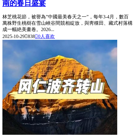
南的春日盛宴
林芝桃花節，被譽為”中國最美春天之一”，每年3-4月，數百
萬株野生桃樹在雪山峽谷間競相綻放，與靑稞田、藏式村落構
成一幅絶美畫卷。2026...
2025-10-29

838

0
人喜欢