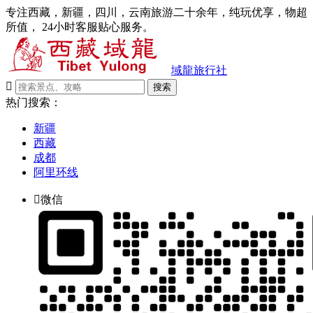
专注西藏，新疆，四川，云南旅游二十余年，纯玩优享，物超
所值， 24小时客服贴心服务。
域龍旅行社

搜索
热门搜索：
新疆
西藏
成都
阿里环线

微信