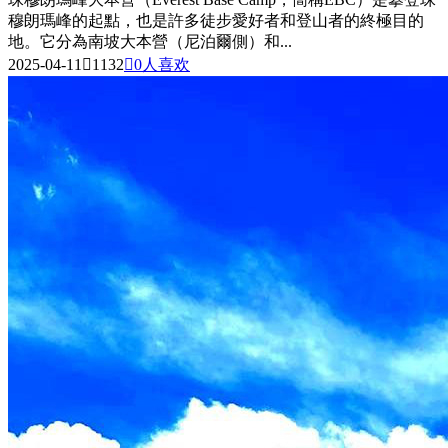
穆朗瑪峰的起點，也是許多徒步愛好者和登山者的終極目的
地。它分為南坡大本營（尼泊爾側）和...
2025-04-11

1132

0
人喜欢