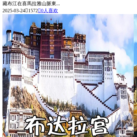
藏布江在喜馬拉雅山脈東...
2025-03-24

1572

0
人喜欢