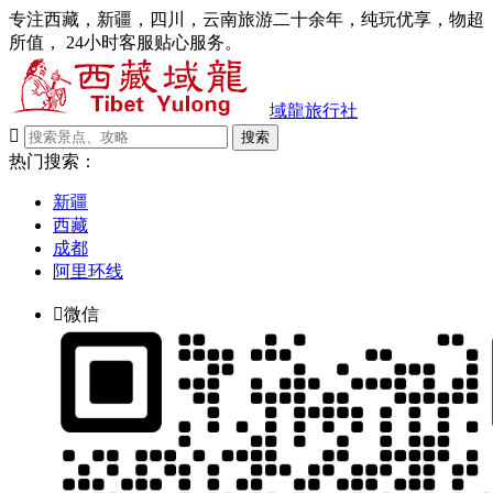
专注西藏，新疆，四川，云南旅游二十余年，纯玩优享，物超
所值， 24小时客服贴心服务。
域龍旅行社

搜索
热门搜索：
新疆
西藏
成都
阿里环线

微信