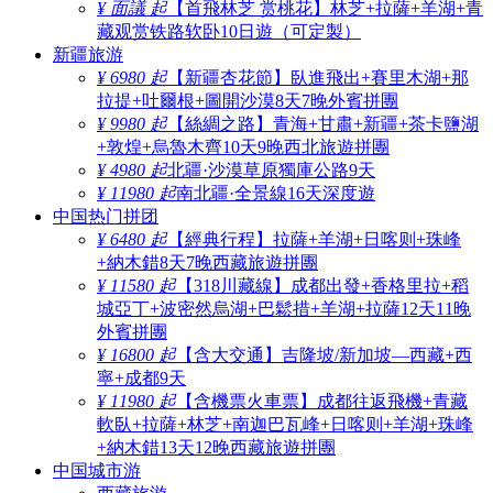
¥ 面議 起
【首飛林芝 赏桃花】林芝+拉薩+羊湖+青
藏观赏铁路软卧10日遊（可定製）
新疆旅游
¥ 6980 起
【新疆杏花節】臥進飛出+賽里木湖+那
拉提+吐爾根+圖開沙漠8天7晚外賓拼團
¥ 9980 起
【絲綢之路】青海+甘肅+新疆+茶卡鹽湖
+敦煌+烏魯木齊10天9晚西北旅遊拼團
¥ 4980 起
北疆·沙漠草原獨庫公路9天
¥ 11980 起
南北疆·全景線16天深度遊
中国热门拼团
¥ 6480 起
【經典行程】拉薩+羊湖+日喀则+珠峰
+納木錯8天7晚西藏旅遊拼團
¥ 11580 起
【318川藏線】成都出發+香格里拉+稻
城亞丁+波密然烏湖+巴鬆措+羊湖+拉薩12天11晚
外賓拼團
¥ 16800 起
【含大交通】吉隆坡/新加坡—西藏+西
寧+成都9天
¥ 11980 起
【含機票火車票】成都往返飛機+青藏
軟臥+拉薩+林芝+南迦巴瓦峰+日喀则+羊湖+珠峰
+納木錯13天12晚西藏旅遊拼團
中国城市游