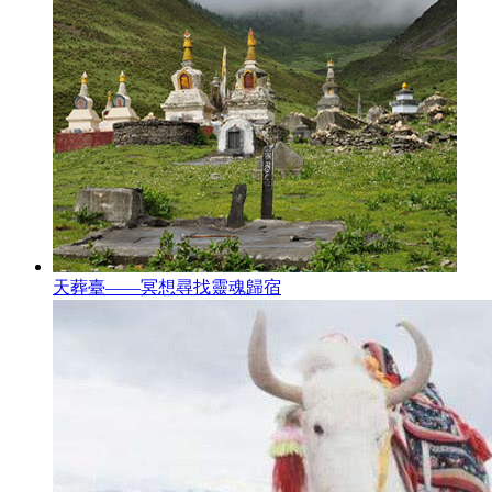
天葬臺——冥想尋找靈魂歸宿