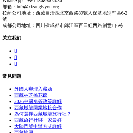
WhatsApp：+86 18689002036
邮箱：info@xizanglvyou.org
拉萨公司地址：西藏自治區北京西路89號人保基地別墅區6-2
號
成都公司地址：四川省成都市錦江區百日紅西路創意山6栋
关注我们



常見問題
外國人辦理入藏函
西藏林芝桃花節
2026中國免簽政策詳解
西藏域龍同業地接合作
為何選擇西藏域龍旅行社？
西藏旅行社哪一家最好
大陸門號申辦方式詳解
西藏地圖