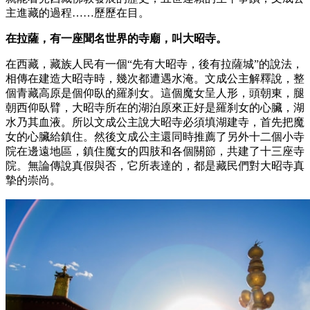
主進藏的過程……歷歷在目。
在拉薩，有一座聞名世界的寺廟，叫大昭寺。
在西藏，藏族人民有一個“先有大昭寺，後有拉薩城”的說法，
相傳在建造大昭寺時，幾次都遭遇水淹。文成公主解釋說，整
個青藏高原是個仰臥的羅刹女。這個魔女呈人形，頭朝東，腿
朝西仰臥臂，大昭寺所在的湖泊原來正好是羅刹女的心臟，湖
水乃其血液。所以文成公主說大昭寺必須填湖建寺，首先把魔
女的心臟給鎮住。然後文成公主還同時推薦了另外十二個小寺
院在邊遠地區，鎮住魔女的四肢和各個關節，共建了十三座寺
院。無論傳說真假與否，它所表達的，都是藏民們對大昭寺真
摯的崇尚。