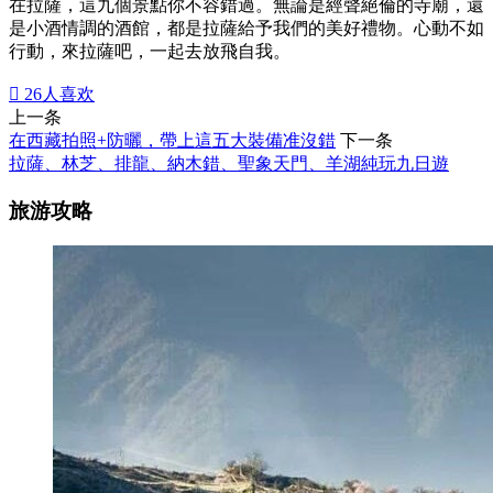
在拉薩，這九個景點你不容錯過。無論是經聲絕倫的寺廟，還
是小酒情調的酒館，都是拉薩給予我們的美好禮物。心動不如
行動，來拉薩吧，一起去放飛自我。

26
人喜欢
上一条
在西藏拍照+防曬，帶上這五大裝備准沒錯
下一条
拉薩、林芝、排龍、納木錯、聖象天門、羊湖純玩九日遊
旅游攻略