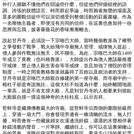
外行人雖聽不懂他們在辯論些什麼，但從他們抑揚頓挫的語
調、誇張的肢體語言、時而群起爭論，時而鴉雀無聲的場面及
眾多的圍觀信徒中可以深切感受到整個活動的莊嚴肅穆。作為
一名唯物主義者，即便沒有共同的信仰，在這裏也會加持一份
思辨與忘我，披著薔薇花的香味漸漸離去。
說起甘丹寺，必須說一下宗咯巴大師。當時幾個教派為了權勢
之爭發動了戰爭，戰火紛飛中寺廟無人管理、戒律無人提起，
僧人參與作戰無法無天，民不聊生。為此，宗咯巴大師在1409
年成立了黃教（也叫格魯派），大師提出作為僧人應該嚴格遵
守戒律、禁止僧人殺生害命等等戒律，並且加強了僧院的管理
制度，一時之間黃教格魯派就贏得了百姓以及統治者的支持，
甘丹寺就是宗咯巴大師親自修建的第一座寺廟。而寺廟中的一
根柱子卻是奇詭無比，這個大柱不知道為什麼，始終離開地面
一掌高，就是不肯支撐大殿，凡是到甘丹寺的人都要來到措欽
大殿親自摸一摸這個神奇的大柱柱底，以示吉祥。
哲蚌寺是藏傳佛教最大的寺廟。從哲蚌寺沿西側的臺階拾級而
上，穿過一扇大門，你會發現旁邊有一條清幽的流水，無人打
擾，時而會有一些藏族婦女在溪邊洗鈴鐺，潺潺的水聲相伴著
鈴鐺清脆的聲音，一片寧靜。繼續往上，你可以在這裏俯瞰山
谷的景色，遠眺拉薩河對岸的柳梧新區，看遠方山頂的風起雲