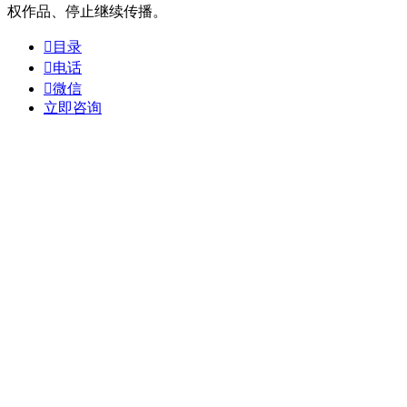
权作品、停止继续传播。

目录

电话

微信
立即咨询