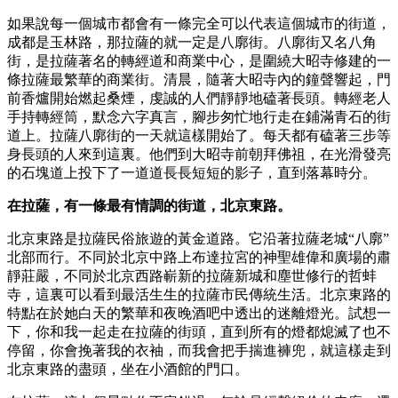
如果說每一個城市都會有一條完全可以代表這個城市的街道，
成都是玉林路，那拉薩的就一定是八廓街。八廓街又名八角
街，是拉薩著名的轉經道和商業中心，是圍繞大昭寺修建的一
條拉薩最繁華的商業街。清晨，隨著大昭寺內的鐘聲響起，門
前香爐開始燃起桑煙，虔誠的人們靜靜地磕著長頭。轉經老人
手持轉經筒，默念六字真言，腳步匆忙地行走在鋪滿青石的街
道上。拉薩八廓街的一天就這樣開始了。每天都有磕著三步等
身長頭的人來到這裏。他們到大昭寺前朝拜佛祖，在光滑發亮
的石塊道上投下了一道道長長短短的影子，直到落幕時分。
在拉薩，有一條最有情調的街道，北京東路。
北京東路是拉薩民俗旅遊的黃金道路。它沿著拉薩老城“八廓”
北部而行。不同於北京中路上布達拉宮的神聖雄偉和廣場的肅
靜莊嚴，不同於北京西路嶄新的拉薩新城和塵世修行的哲蚌
寺，這裏可以看到最活生生的拉薩市民傳統生活。北京東路的
特點在於她白天的繁華和夜晚酒吧中透出的迷離燈光。試想一
下，你和我一起走在拉薩的街頭，直到所有的燈都熄滅了也不
停留，你會挽著我的衣袖，而我會把手揣進褲兜，就這樣走到
北京東路的盡頭，坐在小酒館的門口。