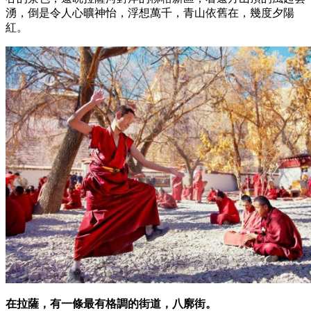
湧，倒是令人心曠神怡，浮想萬千，青山依舊在，幾度夕陽
紅。
在拉薩，有一條最有格調的街道，八廓街。