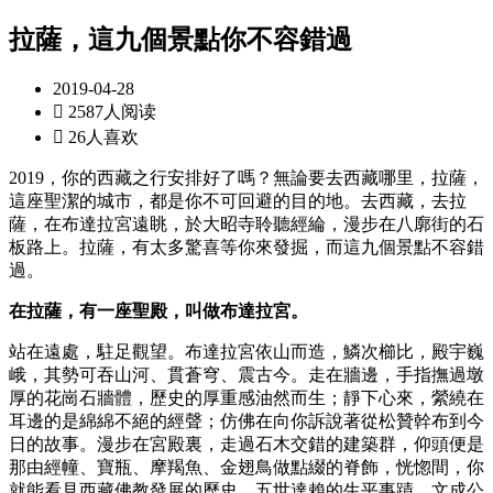
拉薩，這九個景點你不容錯過
2019-04-28

2587人阅读

26人喜欢
2019，你的西藏之行安排好了嗎？無論要去西藏哪里，拉薩，
這座聖潔的城市，都是你不可回避的目的地。去西藏，去拉
薩，在布達拉宮遠眺，於大昭寺聆聽經綸，漫步在八廓街的石
板路上。拉薩，有太多驚喜等你來發掘，而這九個景點不容錯
過。
在拉薩，有一座聖殿，叫做布達拉宮。
站在遠處，駐足觀望。布達拉宮依山而造，鱗次櫛比，殿宇巍
峨，其勢可吞山河、貫蒼穹、震古今。走在牆邊，手指撫過墩
厚的花崗石牆體，歷史的厚重感油然而生；靜下心來，縈繞在
耳邊的是綿綿不絕的經聲；仿佛在向你訴說著從松贊幹布到今
日的故事。漫步在宮殿裏，走過石木交錯的建築群，仰頭便是
那由經幢、寶瓶、摩羯魚、金翅鳥做點綴的脊飾，恍惚間，你
就能看見西藏佛教發展的歷史，五世達賴的生平事蹟，文成公