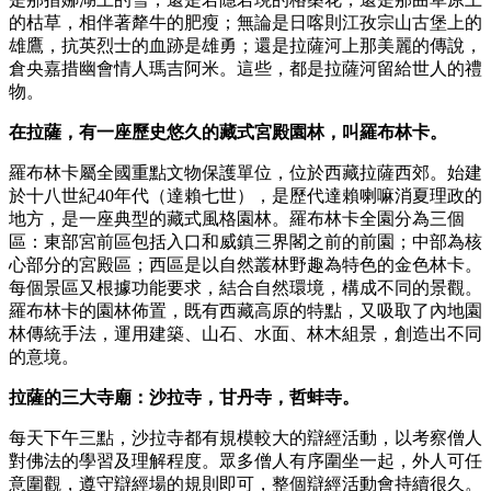
的枯草，相伴著犛牛的肥瘦；無論是日喀則江孜宗山古堡上的
雄鷹，抗英烈士的血跡是雄勇；還是拉薩河上那美麗的傳說，
倉央嘉措幽會情人瑪吉阿米。這些，都是拉薩河留給世人的禮
物。
在拉薩，有一座歷史悠久的藏式宮殿園林，叫羅布林卡。
羅布林卡屬全國重點文物保護單位，位於西藏拉薩西郊。始建
於十八世紀40年代（達賴七世），是歷代達賴喇嘛消夏理政的
地方，是一座典型的藏式風格園林。羅布林卡全園分為三個
區：東部宮前區包括入口和威鎮三界閣之前的前園；中部為核
心部分的宮殿區；西區是以自然叢林野趣為特色的金色林卡。
每個景區又根據功能要求，結合自然環境，構成不同的景觀。
羅布林卡的園林佈置，既有西藏高原的特點，又吸取了內地園
林傳統手法，運用建築、山石、水面、林木組景，創造出不同
的意境。
拉薩的三大寺廟：沙拉寺，甘丹寺，哲蚌寺。
每天下午三點，沙拉寺都有規模較大的辯經活動，以考察僧人
對佛法的學習及理解程度。眾多僧人有序圍坐一起，外人可任
意圍觀，遵守辯經場的規則即可，整個辯經活動會持續很久。