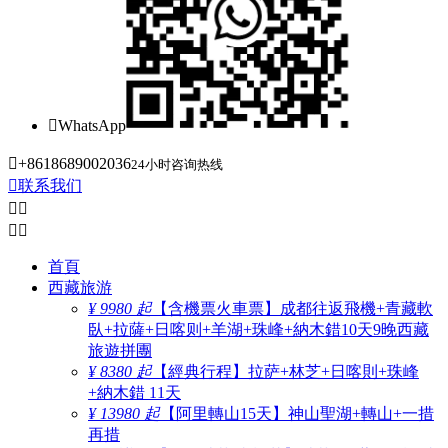

WhatsApp

+8618689002036
24小时咨询热线

联系我们




首頁
西藏旅游
¥ 9980 起
【含機票火車票】成都往返飛機+青藏軟
臥+拉薩+日喀则+羊湖+珠峰+納木錯10天9晚西藏
旅遊拼團
¥ 8380 起
【經典行程】拉萨+林芝+日喀則+珠峰
+納木錯 11天
¥ 13980 起
【阿里轉山15天】神山聖湖+轉山+一措
再措