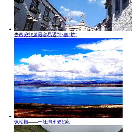
去西藏旅遊最容易遇到3個“坑”
佩枯措——一汪湖水碧如藍