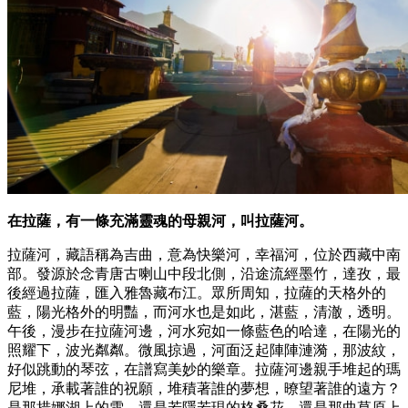
在拉薩，有一條充滿靈魂的母親河，叫拉薩河。
拉薩河，藏語稱為吉曲，意為快樂河，幸福河，位於西藏中南
部。發源於念青唐古喇山中段北側，沿途流經墨竹，達孜，最
後經過拉薩，匯入雅魯藏布江。眾所周知，拉薩的天格外的
藍，陽光格外的明豔，而河水也是如此，湛藍，清澈，透明。
午後，漫步在拉薩河邊，河水宛如一條藍色的哈達，在陽光的
照耀下，波光粼粼。微風掠過，河面泛起陣陣漣漪，那波紋，
好似跳動的琴弦，在譜寫美妙的樂章。拉薩河邊親手堆起的瑪
尼堆，承載著誰的祝願，堆積著誰的夢想，暸望著誰的遠方？
是那措娜湖上的雪，還是若隱若現的格桑花，還是那曲草原上