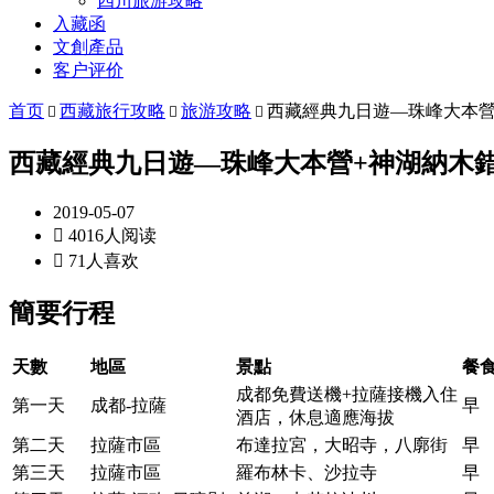
四川旅游攻略
入藏函
文創產品
客户评价
首页
西藏旅行攻略
旅游攻略
西藏經典九日遊—珠峰大本營



西藏經典九日遊—珠峰大本營+神湖納木
2019-05-07

4016人阅读

71人喜欢
簡要行程
天數
地區
景點
餐
成都免費送機+拉薩接機入住
第一天
成都-拉薩
早
酒店，休息適應海拔
第二天
拉薩市區
布達拉宮，大昭寺，八廓街
早
第三天
拉薩市區
羅布林卡、沙拉寺
早