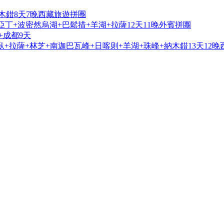
木錯8天7晚西藏旅遊拼團
亞丁+波密然烏湖+巴鬆措+羊湖+拉薩12天11晚外賓拼團
+成都9天
+拉薩+林芝+南迦巴瓦峰+日喀则+羊湖+珠峰+納木錯13天12