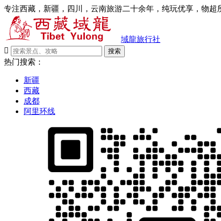
专注西藏，新疆，四川，云南旅游二十余年，纯玩优享，物超所
域龍旅行社

搜索
热门搜索：
新疆
西藏
成都
阿里环线