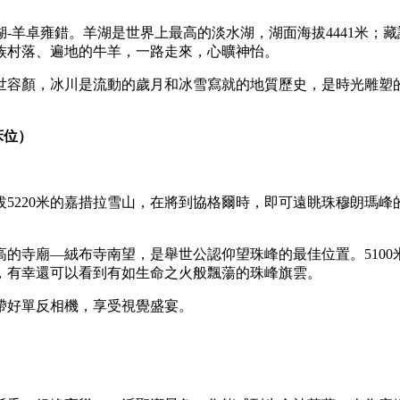
-羊卓雍錯。羊湖是世界上最高的淡水湖，湖面海拔4441米；藏
族村落、遍地的牛羊，一路走來，心曠神怡。
世容顏，冰川是流動的歲月和冰雪寫就的地質歷史，是時光雕塑
床位）
5220米的嘉措拉雪山，在將到協格爾時，即可遠眺珠穆朗瑪峰的
的寺廟—絨布寺南望，是舉世公認仰望珠峰的最佳位置。510
舞，有幸還可以看到有如生命之火般飄蕩的珠峰旗雲。
帶好單反相機，享受視覺盛宴。