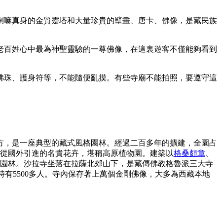
喇嘛真身的金質靈塔和大量珍貴的壁畫、唐卡、佛像，是藏民族
老百姓心中最為神聖靈驗的一尊佛像，在這裏遊客不僅能夠看到
佛珠、護身符等，不能隨便亂摸。有些寺廟不能拍照，要遵守這
方，是一座典型的藏式風格園林。經過二百多年的擴建，全園占
從國外引進的名貴花卉，堪稱高原植物園。建築以
格桑頗章
、
貝園林。沙拉寺坐落在拉薩北郊山下，是藏傳佛教格魯派三大寺
多時有5500多人。寺內保存著上萬個金剛佛像，大多為西藏本地