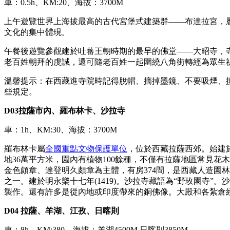
車：0.5h、KM:20、海拔：3700M
上午遊覽世界上海拔最高的古代宮堡式建築群――布達拉宮，
文化的集中體現。
午餐後遊覽參觀建於吐蕃王朝時期的最早的佛堂——大昭寺，
老百姓朝拜的虔誠，還可隨老百姓一起圍繞八角街轉經為眾生
溫馨提示：在西藏進寺院時記得脫帽、摘掉墨鏡、不要吸煙、
些規定。
D03
拉薩
市內、羅布林卡、沙拉寺
車：1h、KM:30、海拔：3700M
羅布林卡屬
全國重點文物保護單位
，位於西藏拉薩西郊。始建於
地36萬平方米，園內有植物100餘種，不僅有拉薩地區常見花
金色頗章、達登明久頗章為主體，有房374間，是西藏人造園
之一。建於明永樂十七年(1419)。沙拉寺藏語為“野玫園寺”
製作。還有許多是從內地或印度帶來的銅佛像。大殿和各紮倉
D04
拉薩、羊湖、江孜、日喀則
車：8h、KM:380、海拔：羊湖4500M 日喀則3850M