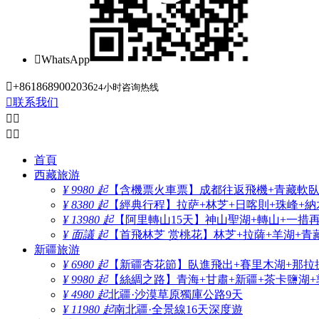

WhatsApp

+8618689002036
24小时咨询热线

联系我们




首頁
西藏旅游
¥ 9980 起
【含機票火車票】成都往返飛機+青藏軟臥+
¥ 8380 起
【經典行程】拉萨+林芝+日喀則+珠峰+納木
¥ 13980 起
【阿里轉山15天】神山聖湖+轉山+一措
¥ 面議 起
【首飛林芝 赏桃花】林芝+拉薩+羊湖+青
新疆旅游
¥ 6980 起
【新疆杏花節】臥進飛出+賽里木湖+那拉
¥ 9980 起
【絲綢之路】青海+甘肅+新疆+茶卡鹽湖+
¥ 4980 起
北疆·沙漠草原獨庫公路9天
¥ 11980 起
南北疆·全景線16天深度遊