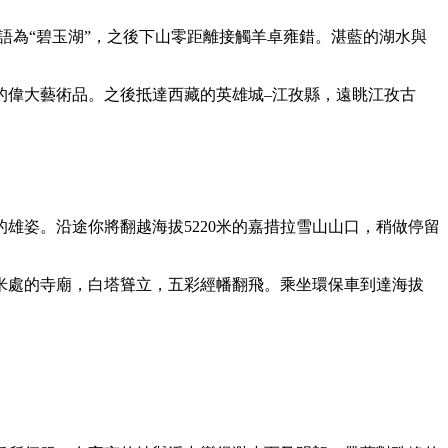
語為“碧玉湖”，之後下山零距離接觸羊卓雍錯。湛藍的湖水與
的偉大藝術品。之後抵達西藏的英雄城–江孜縣，遠眺江孜古
雄姿。沿途你將翻越海拔5220米的嘉措拉雪山山口，稍做停留
0米處的寺廟，白塔聳立，五彩經幡翻飛。乘坐環保車到達海拔