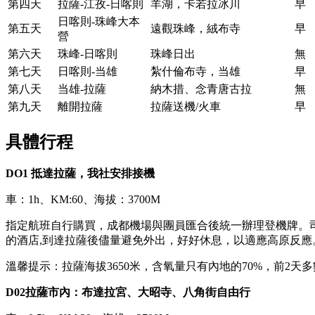
第四天
拉薩-江孜-日喀則
羊湖，卡若拉冰川
早
日喀則-珠峰大本
第五天
遠觀珠峰，絨布寺
早
營
第六天
珠峰-日喀則
珠峰日出
無
第七天
日喀則-当雄
紮什倫布寺，当雄
早
第八天
当雄-拉薩
納木措、念青唐古拉
無
第九天
離開拉薩
拉薩送機/火車
早
具體行程
DO1 抵達拉薩，我社安排接機
車：1h、KM:60、海拔：3700M
指定航班自行購買，成都機場與團員匯合後統一辦理登機牌。
的酒店,到達拉薩後儘量避免外出，好好休息，以適應高原反應
溫馨提示：拉薩海拔3650米，含氧量只有內地的70%，前
D02拉薩市內：布達拉宮、大昭寺、八角街自由行