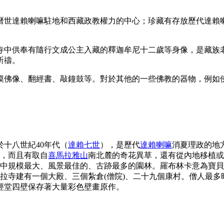
曆世達賴喇嘛駐地和西藏政教權力的中心；珍藏有存放歷代達賴
寺中供奉有隨行文成公主入藏的釋迦牟尼十二歲等身像，是藏族
祈禱。
摸佛像、翻經書、敲鐘鼓等。對於其他的一些佛教的器物，例如
十八世紀40年代（
達賴七世
），是歷代
達賴喇嘛
消夏理政的地
木，而且有取自
喜馬拉雅山
南北麓的奇花異草，還有從內地移植或
林中規模最大、風景最佳的、古跡最多的園林。羅布林卡意為寶
。沙拉寺建有一個大殿、三個紮倉(僧院)、二十九個康村。僧人最
經堂四壁保存著大量彩色壁畫原作。