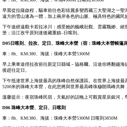
早晨從拉薩啟程，驅車前往色彩炫麗多變西藏三大聖湖之一聖湖
遠方的雪山連為一體，加上兩岸各色的山脈、極具特色的藏民
下午途經遠觀卡若拉冰川：感受她的巍峨壯觀、雲霧飄緲、絕
堡；沿江孜平原到達後藏重鎮–日喀則。
D05
日喀則、拉孜、定日、珠峰大本營（宿：珠峰大本營帳篷
車：8h、KM:380、海拔：珠峰大本營5300M
早上乘車途徑拉孜前往新定日縣城－協格爾。沿途你將翻越海拔
後趕往定日。
下午抵達世界上海拔最高的珠峰自然保護區。在世界上海拔最高
5200米的珠峰大本營，在此您將與世界最高峰珠穆朗瑪峰共
溫馨提示：夜宿珠峰民宿，天氣好的話晚上可觀賞星辰銀河，
D06
珠峰大本營、定日、日喀則
車：8h、KM:380、海拔：珠峰大本營5300M 日喀則3850M