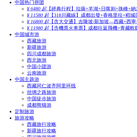
中国热门拼团
¥ 6480 起
【經典行程】拉薩+羊湖+日喀则+珠峰+納
¥ 11580 起
【318川藏線】成都出發+香格里拉+稻城
¥ 16800 起
【含大交通】吉隆坡/新加坡—西藏+西寧
¥ 11980 起
【含機票火車票】成都往返飛機+青藏軟臥
中国城市游
西藏旅游
新疆旅游
四川成都旅游
西北旅游
中国小团游
云南旅游
中国主题游
西藏冈仁波齐阿里环线
丝绸之路旅游
中国徒步旅游
成都熊猫游
定制旅游
旅游攻略
西藏旅行攻略
新疆旅行攻略