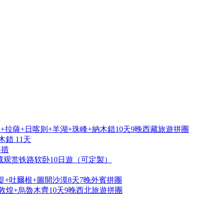
拉薩+日喀则+羊湖+珠峰+納木錯10天9晚西藏旅遊拼團
錯 11天
再措
藏观赏铁路软卧10日遊（可定製）
提+吐爾根+圖開沙漠8天7晚外賓拼團
敦煌+烏魯木齊10天9晚西北旅遊拼團