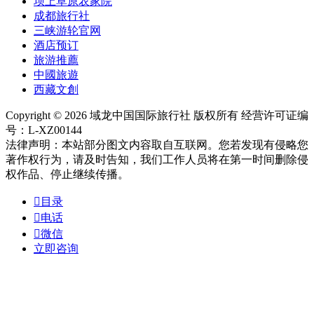
坝上草原农家院
成都旅行社
三峡游轮官网
酒店预订
旅游推薦
中國旅遊
西藏文創
Copyright © 2026 域龙中国国际旅行社 版权所有 经营许可证编
号：L-XZ00144
法律声明：本站部分图文内容取自互联网。您若发现有侵略您
著作权行为，请及时告知，我们工作人员将在第一时间删除侵
权作品、停止继续传播。

目录

电话

微信
立即咨询