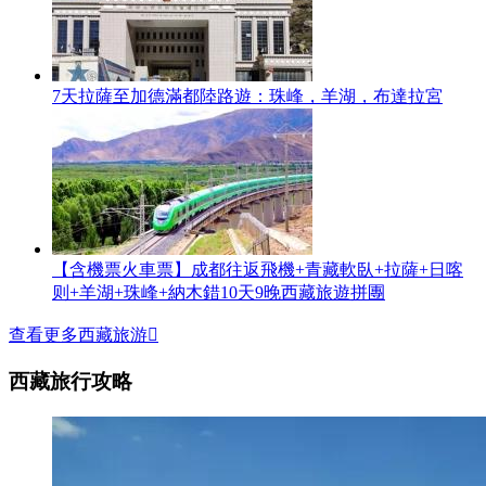
7天拉薩至加德滿都陸路遊：珠峰，羊湖，布達拉宮
【含機票火車票】成都往返飛機+青藏軟臥+拉薩+日喀
则+羊湖+珠峰+納木錯10天9晚西藏旅遊拼團
查看更多西藏旅游

西藏旅行攻略