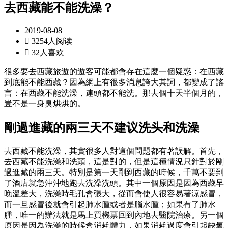
去西藏能不能洗澡？
2019-08-08

3254人阅读

32人喜欢
很多要去西藏旅遊的遊客可能都會存在這麼一個疑惑：在西藏
到底能不能西藏？因為網上有很多消息誇大其詞，都變成了謠
言：在西藏不能洗澡，連頭都不能洗。那去個十天半個月的，
豈不是一身臭烘烘的。
剛過進藏的兩三天不建议洗头和洗澡
去西藏不能洗澡，其實很多人對這個問題都有著誤解。首先，
去西藏不能洗澡和洗頭，這是對的，但是這種情況只針對於剛
過進藏的兩三天。特別是第一天剛到西藏的時候，千萬不要到
了酒店就急沖沖地跑去洗澡洗頭。其中一個原因是因為西藏早
晚溫差大，洗澡時毛孔會張大，從而會使人很容易著涼感冒，
而一旦感冒後就會引起肺水腫或者是腦水腫；如果有了肺水
腫，唯一的辦法就是馬上買機票回到內地去醫院治療。另一個
原因是因為洗澡的時候會消耗體力，如果消耗過度會引起缺氧