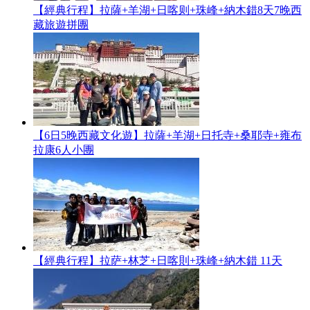
【經典行程】拉薩+羊湖+日喀则+珠峰+納木錯8天7晚西
藏旅遊拼團
【6日5晚西藏文化遊】拉薩+羊湖+日托寺+桑耶寺+雍布
拉康6人小團
【經典行程】拉萨+林芝+日喀則+珠峰+納木錯 11天