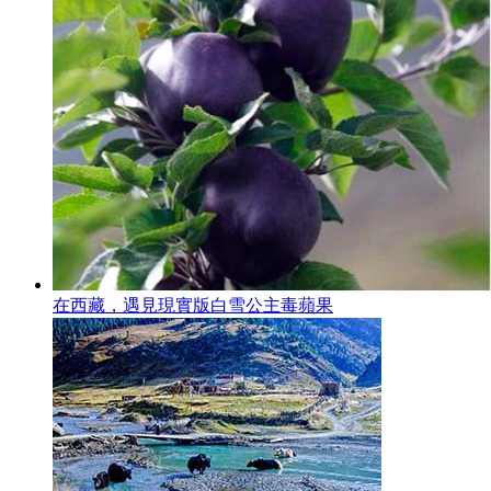
在西藏，遇見現實版白雪公主毒蘋果