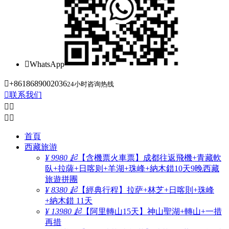

WhatsApp

+8618689002036
24小时咨询热线

联系我们




首頁
西藏旅游
¥ 9980 起
【含機票火車票】成都往返飛機+青藏軟
臥+拉薩+日喀则+羊湖+珠峰+納木錯10天9晚西藏
旅遊拼團
¥ 8380 起
【經典行程】拉萨+林芝+日喀則+珠峰
+納木錯 11天
¥ 13980 起
【阿里轉山15天】神山聖湖+轉山+一措
再措