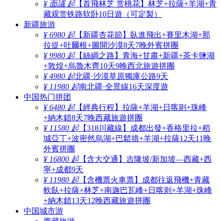
¥ 面議 起
【首飛林芝 赏桃花】林芝+拉薩+羊湖+青
藏观赏铁路软卧10日遊（可定製）
新疆旅游
¥ 6980 起
【新疆杏花節】臥進飛出+賽里木湖+那
拉提+吐爾根+圖開沙漠8天7晚外賓拼團
¥ 9980 起
【絲綢之路】青海+甘肅+新疆+茶卡鹽湖
+敦煌+烏魯木齊10天9晚西北旅遊拼團
¥ 4980 起
北疆·沙漠草原獨庫公路9天
¥ 11980 起
南北疆·全景線16天深度遊
中国热门拼团
¥ 6480 起
【經典行程】拉薩+羊湖+日喀则+珠峰
+納木錯8天7晚西藏旅遊拼團
¥ 11580 起
【318川藏線】成都出發+香格里拉+稻
城亞丁+波密然烏湖+巴鬆措+羊湖+拉薩12天11晚
外賓拼團
¥ 16800 起
【含大交通】吉隆坡/新加坡—西藏+西
寧+成都9天
¥ 11980 起
【含機票火車票】成都往返飛機+青藏
軟臥+拉薩+林芝+南迦巴瓦峰+日喀则+羊湖+珠峰
+納木錯13天12晚西藏旅遊拼團
中国城市游