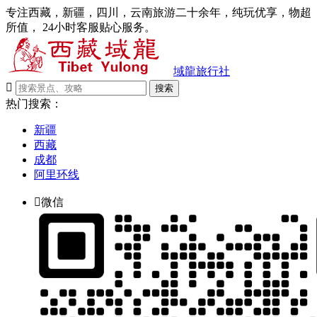
专注西藏，新疆，四川，云南旅游二十余年，纯玩优享，物超
所值， 24小时客服贴心服务。
域龍旅行社

搜索
热门搜索：
新疆
西藏
成都
阿里环线

微信