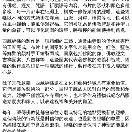
有佛經、經文、咒語、祈願語等內容。布片的形狀和顏色多種
多樣，每一片都串在細繩上，構成一條條繽紛的經幡。這些經
幡以不同的方式懸掛在寺廟、山脈、河岸、橋梁等地，也可以
在風中飄動，隨風傳遞祝福。它們被認為是佛教智慧和神聖力
量的象征，可以凈化周圍的環境，將積極的能量傳播到遠處。
西藏經幡的製作是一項精細的工藝，通常由寺廟的僧侶或專門
的工匠完成。布片上的圖案和文字常常是用金色、紅色、藍色
等鮮艷的顏料手工繪製而成。圖案包括佛陀的像、佛教經文、
吉祥圖案、八吉祥等，這些圖案代表著佛教的教義和智慧。經
幡的製作過程也是一種虔誠的修行，製作者在其中投入虔誠的
心意。
除了宗教意義，西藏經幡還在文化和藝術領域具有重要價值。
它們是藏族藝術的一部分，展現了藏族人民對自然的崇敬和創
造力。經幡不僅體現在寺廟內外，也常常作為禮物或紀念品贈
送給朋友和家人，以表達祝福和美好的願望。
每年，藏傳佛教徒都會前往寺廟或特定的地點更換新的經幡。
這個傳統的行為既是對信仰的表達，也是對舊經幡的尊重，因
為經幡在風雨中會逐漸磨損。經幡的更替保持了神聖的能量和
祝福的延續。