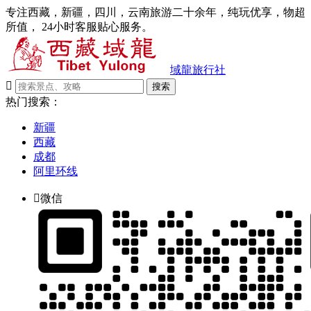
专注西藏，新疆，四川，云南旅游二十余年，纯玩优享，物超
所值， 24小时客服贴心服务。
域龍旅行社

搜索
热门搜索：
新疆
西藏
成都
阿里环线

微信