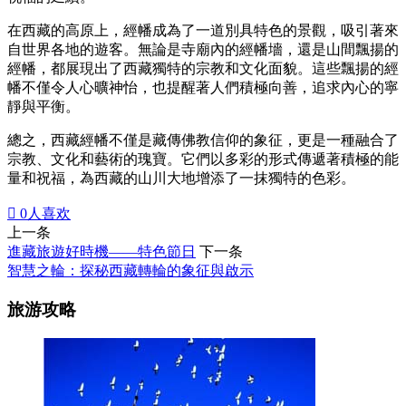
在西藏的高原上，經幡成為了一道別具特色的景觀，吸引著來
自世界各地的遊客。無論是寺廟內的經幡墻，還是山間飄揚的
經幡，都展現出了西藏獨特的宗教和文化面貌。這些飄揚的經
幡不僅令人心曠神怡，也提醒著人們積極向善，追求內心的寧
靜與平衡。
總之，西藏經幡不僅是藏傳佛教信仰的象征，更是一種融合了
宗教、文化和藝術的瑰寶。它們以多彩的形式傳遞著積極的能
量和祝福，為西藏的山川大地增添了一抹獨特的色彩。

0
人喜欢
上一条
進藏旅遊好時機——特色節日
下一条
智慧之輪：探秘西藏轉輪的象征與啟示
旅游攻略