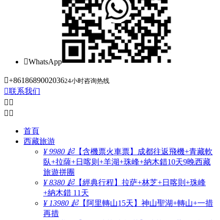

WhatsApp

+8618689002036
24小时咨询热线

联系我们




首頁
西藏旅游
¥ 9980 起
【含機票火車票】成都往返飛機+青藏軟
臥+拉薩+日喀则+羊湖+珠峰+納木錯10天9晚西藏
旅遊拼團
¥ 8380 起
【經典行程】拉萨+林芝+日喀則+珠峰
+納木錯 11天
¥ 13980 起
【阿里轉山15天】神山聖湖+轉山+一措
再措