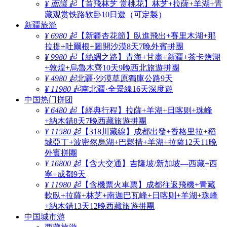
¥ 面議 起
【首飛林芝 赏桃花】林芝+拉薩+羊湖+青
藏观赏铁路软卧10日遊（可定製）
新疆旅游
¥ 6980 起
【新疆杏花節】臥進飛出+賽里木湖+那
拉提+吐爾根+圖開沙漠8天7晚外賓拼團
¥ 9980 起
【絲綢之路】青海+甘肅+新疆+茶卡鹽湖
+敦煌+烏魯木齊10天9晚西北旅遊拼團
¥ 4980 起
北疆·沙漠草原獨庫公路9天
¥ 11980 起
南北疆·全景線16天深度遊
中国热门拼团
¥ 6480 起
【經典行程】拉薩+羊湖+日喀则+珠峰
+納木錯8天7晚西藏旅遊拼團
¥ 11580 起
【318川藏線】成都出發+香格里拉+稻
城亞丁+波密然烏湖+巴鬆措+羊湖+拉薩12天11晚
外賓拼團
¥ 16800 起
【含大交通】吉隆坡/新加坡—西藏+西
寧+成都9天
¥ 11980 起
【含機票火車票】成都往返飛機+青藏
軟臥+拉薩+林芝+南迦巴瓦峰+日喀则+羊湖+珠峰
+納木錯13天12晚西藏旅遊拼團
中国城市游