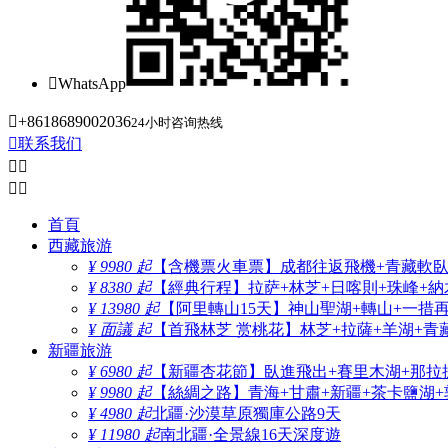

WhatsApp

+8618689002036
24小时咨询热线

联系我们




首頁
西藏旅游
¥ 9980 起
【含機票火車票】成都往返飛機+青藏軟臥+
¥ 8380 起
【經典行程】拉萨+林芝+日喀則+珠峰+納木
¥ 13980 起
【阿里轉山15天】神山聖湖+轉山+一措
¥ 面議 起
【首飛林芝 赏桃花】林芝+拉薩+羊湖+青
新疆旅游
¥ 6980 起
【新疆杏花節】臥進飛出+賽里木湖+那拉
¥ 9980 起
【絲綢之路】青海+甘肅+新疆+茶卡鹽湖+
¥ 4980 起
北疆·沙漠草原獨庫公路9天
¥ 11980 起
南北疆·全景線16天深度遊