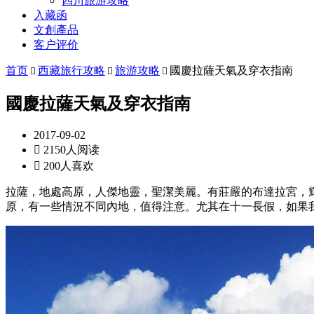
四川旅游攻略
入藏函
文創產品
客户评价
首页
西藏旅行攻略
旅游攻略
國慶拉薩天氣及穿衣指南



國慶拉薩天氣及穿衣指南
2017-09-02

2150人阅读

200人喜欢
拉薩，地處高原，人傑地靈，聖潔美麗。有莊嚴的布達拉宮，
原，有一些情況不同內地，值得注意。尤其在十一長假，如果