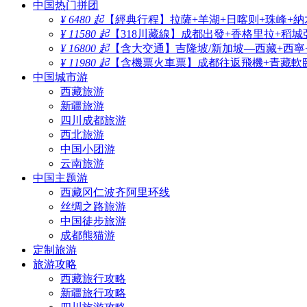
中国热门拼团
¥ 6480 起
【經典行程】拉薩+羊湖+日喀则+珠峰+納
¥ 11580 起
【318川藏線】成都出發+香格里拉+稻城
¥ 16800 起
【含大交通】吉隆坡/新加坡—西藏+西寧
¥ 11980 起
【含機票火車票】成都往返飛機+青藏軟臥
中国城市游
西藏旅游
新疆旅游
四川成都旅游
西北旅游
中国小团游
云南旅游
中国主题游
西藏冈仁波齐阿里环线
丝绸之路旅游
中国徒步旅游
成都熊猫游
定制旅游
旅游攻略
西藏旅行攻略
新疆旅行攻略