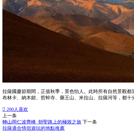
拉薩國慶節期間，正值秋季，景色怡人。此時所有自然景觀都
布林卡、納木錯、哲蚌寺、藥王山、米拉山、拉薩河等，都十

200
人喜欢
上一条
轉山岡仁波齊峰 朝聖路上的極致之旅
下一条
拉薩適合情侶遊玩的地點推薦