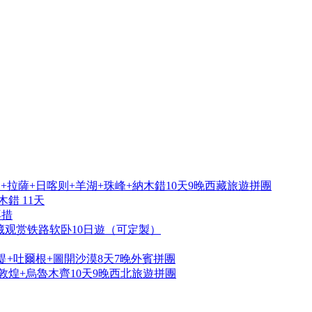
拉薩+日喀则+羊湖+珠峰+納木錯10天9晚西藏旅遊拼團
錯 11天
再措
藏观赏铁路软卧10日遊（可定製）
提+吐爾根+圖開沙漠8天7晚外賓拼團
敦煌+烏魯木齊10天9晚西北旅遊拼團