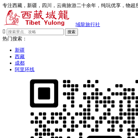
专注西藏，新疆，四川，云南旅游二十余年，纯玩优享，物超所
域龍旅行社

搜索
热门搜索：
新疆
西藏
成都
阿里环线