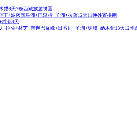
木錯8天7晚西藏旅遊拼團
亞丁+波密然烏湖+巴鬆措+羊湖+拉薩12天11晚外賓拼團
+成都9天
+拉薩+林芝+南迦巴瓦峰+日喀则+羊湖+珠峰+納木錯13天12