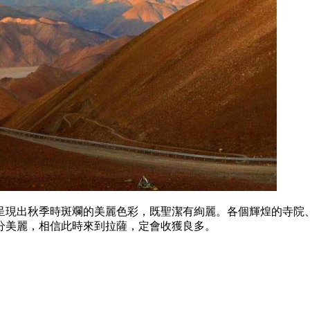
呈現出秋季時斑斕的美麗色彩，既聖潔有絢麗。各個輝煌的寺院
分美麗，相信此時來到拉薩，定會收獲良多。