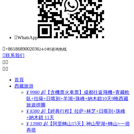

WhatsApp

+8618689002036
24小时咨询热线

联系我们




首頁
西藏旅游
¥ 9980 起
【含機票火車票】成都往返飛機+青藏軟
臥+拉薩+日喀则+羊湖+珠峰+納木錯10天9晚西藏
旅遊拼團
¥ 8380 起
【經典行程】拉萨+林芝+日喀則+珠峰
+納木錯 11天
¥ 13980 起
【阿里轉山15天】神山聖湖+轉山+一措
再措