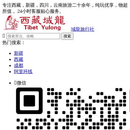
专注西藏，新疆，四川，云南旅游二十余年，纯玩优享，物超
所值， 24小时客服贴心服务。
域龍旅行社

搜索
热门搜索：
新疆
西藏
成都
阿里环线

微信