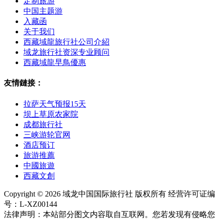
定制旅游
中国主题游
入藏函
关于我们
西藏域龍旅行社公司介紹
域龙旅行社资深专业顾问
西藏域龍早鳥優惠
友情鏈接：
拉萨天气预报15天
坝上草原农家院
成都旅行社
三峡游轮官网
酒店预订
旅游推薦
中國旅遊
西藏文創
Copyright © 2026 域龙中国国际旅行社 版权所有 经营许可证编
号：L-XZ00144
法律声明：本站部分图文内容取自互联网。您若发现有侵略您