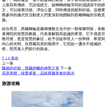
上面寫有佛經、咒語或經文。旋轉轉經輪等同於誦讀其中的經
文，可以積累功德、凈化心靈，同時傳達祝願和祈福。這種實
際參與的儀式性活動使人們更深刻地體驗到西藏轉輪的宗教意
義。
綜合而言，西藏轉輪是藏傳佛教文化中的一顆璀璨明珠，承載
著佛陀的智慧與教義，代表著解脫與超越的希望。它不僅是宗
教符號，更是智慧的象征，給予信徒和世人一份寧靜、希望與
內心的光明。在西藏高原的風雨中，它宛如一盞永不熄滅的
燈，照亮著人們前行的路途。

1
人喜欢
上一条
飄揚的祈願：西藏經幡的神聖之美
下一条
高原美饌，味蕾盛宴：品味西藏美食的風光
旅游攻略