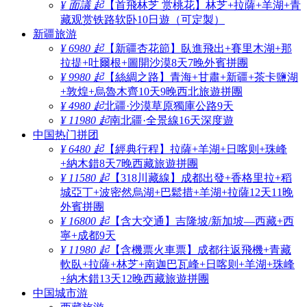
¥ 面議 起
【首飛林芝 赏桃花】林芝+拉薩+羊湖+青
藏观赏铁路软卧10日遊（可定製）
新疆旅游
¥ 6980 起
【新疆杏花節】臥進飛出+賽里木湖+那
拉提+吐爾根+圖開沙漠8天7晚外賓拼團
¥ 9980 起
【絲綢之路】青海+甘肅+新疆+茶卡鹽湖
+敦煌+烏魯木齊10天9晚西北旅遊拼團
¥ 4980 起
北疆·沙漠草原獨庫公路9天
¥ 11980 起
南北疆·全景線16天深度遊
中国热门拼团
¥ 6480 起
【經典行程】拉薩+羊湖+日喀则+珠峰
+納木錯8天7晚西藏旅遊拼團
¥ 11580 起
【318川藏線】成都出發+香格里拉+稻
城亞丁+波密然烏湖+巴鬆措+羊湖+拉薩12天11晚
外賓拼團
¥ 16800 起
【含大交通】吉隆坡/新加坡—西藏+西
寧+成都9天
¥ 11980 起
【含機票火車票】成都往返飛機+青藏
軟臥+拉薩+林芝+南迦巴瓦峰+日喀则+羊湖+珠峰
+納木錯13天12晚西藏旅遊拼團
中国城市游