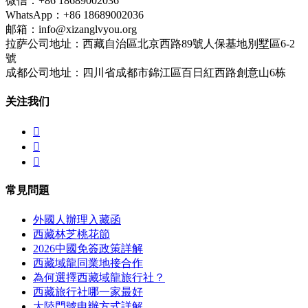
微信：+86 18689002036
WhatsApp：+86 18689002036
邮箱：info@xizanglvyou.org
拉萨公司地址：西藏自治區北京西路89號人保基地別墅區6-2
號
成都公司地址：四川省成都市錦江區百日紅西路創意山6栋
关注我们



常見問題
外國人辦理入藏函
西藏林芝桃花節
2026中國免簽政策詳解
西藏域龍同業地接合作
為何選擇西藏域龍旅行社？
西藏旅行社哪一家最好
大陸門號申辦方式詳解