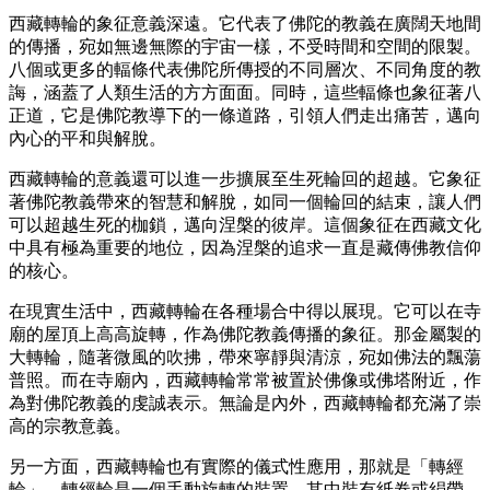
西藏轉輪的象征意義深遠。它代表了佛陀的教義在廣闊天地間
的傳播，宛如無邊無際的宇宙一樣，不受時間和空間的限製。
八個或更多的輻條代表佛陀所傳授的不同層次、不同角度的教
誨，涵蓋了人類生活的方方面面。同時，這些輻條也象征著八
正道，它是佛陀教導下的一條道路，引領人們走出痛苦，邁向
內心的平和與解脫。
西藏轉輪的意義還可以進一步擴展至生死輪回的超越。它象征
著佛陀教義帶來的智慧和解脫，如同一個輪回的結束，讓人們
可以超越生死的枷鎖，邁向涅槃的彼岸。這個象征在西藏文化
中具有極為重要的地位，因為涅槃的追求一直是藏傳佛教信仰
的核心。
在現實生活中，西藏轉輪在各種場合中得以展現。它可以在寺
廟的屋頂上高高旋轉，作為佛陀教義傳播的象征。那金屬製的
大轉輪，隨著微風的吹拂，帶來寧靜與清涼，宛如佛法的飄蕩
普照。而在寺廟內，西藏轉輪常常被置於佛像或佛塔附近，作
為對佛陀教義的虔誠表示。無論是內外，西藏轉輪都充滿了崇
高的宗教意義。
另一方面，西藏轉輪也有實際的儀式性應用，那就是「轉經
輪」。轉經輪是一個手動旋轉的裝置，其中裝有紙卷或絹帶，