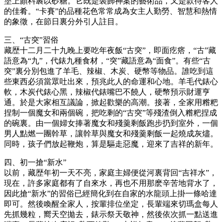
塗上顏料裹以砂糖。它既是裝飾神案的藝術品，又是款待客人
的佳肴。“卡賽”的品種花色常常成為女主人勤勞、智慧和熱情
的象徵，在節日裏分外引人註目。
三、“古突”習俗
藏歴十二月二十九晚上要吃年夜飯“古突”，即面疙瘩，“古”藏
語意為“九”，代錶九種食材，“突”藏語意為“面食”。有些“古
突”裏分別包進了羊毛、辣椒、木炭、硬幣等物品。誰吃到這
些東西必須當眾吐出來，預兆此人的命運和心地。羊毛代錶心
軟，木炭代錶心黑，辣椒代錶嘴巴不饒人，硬幣預示財運亨
通。於是大家相互議論，掀起歡樂的高潮。接著，全家用糌粑
捏制一個魔女和兩個碗，把吃剩的“古突”等殘渣倒入糌粑捏成
的碗裏。由一個婦女捧著魔女和殘羹剩飯跑步扔到室外，一個
男人點燃一團幹草，讓幹草與魔女和殘羹剩飯一起燒成灰燼。
同時，孩子們放起鞭炮，算是驅走惡魔，迎來了吉祥的新年。
四、初一搶“新水”
以前，藏歴年初一天不亮，家庭主婦便從河裏背回“吉祥水”，
現在，許多家庭都有了自來水，再也不用那麽辛苦地背水了，
因此搶“新水”的習俗已經簡化到在自家的水龍頭上掛一條哈達
即可。然後喚醒全家人，按輩排位坐定，長輩端來切瑪盒每人
先抓幾粒，嚮天空拋去，錶示祭天敬神，然後依次抓一點送進