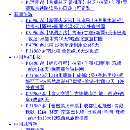
¥ 面議 起
【首飛林芝 赏桃花】林芝+拉薩+羊湖+青
藏观赏铁路软卧10日遊（可定製）
新疆旅游
¥ 6980 起
【新疆杏花節】臥進飛出+賽里木湖+那
拉提+吐爾根+圖開沙漠8天7晚外賓拼團
¥ 9980 起
【絲綢之路】青海+甘肅+新疆+茶卡鹽湖
+敦煌+烏魯木齊10天9晚西北旅遊拼團
¥ 4980 起
北疆·沙漠草原獨庫公路9天
¥ 11980 起
南北疆·全景線16天深度遊
中国热门拼团
¥ 6480 起
【經典行程】拉薩+羊湖+日喀则+珠峰
+納木錯8天7晚西藏旅遊拼團
¥ 11580 起
【318川藏線】成都出發+香格里拉+稻
城亞丁+波密然烏湖+巴鬆措+羊湖+拉薩12天11晚
外賓拼團
¥ 16800 起
【含大交通】吉隆坡/新加坡—西藏+西
寧+成都9天
¥ 11980 起
【含機票火車票】成都往返飛機+青藏
軟臥+拉薩+林芝+南迦巴瓦峰+日喀则+羊湖+珠峰
+納木錯13天12晚西藏旅遊拼團
中国城市游