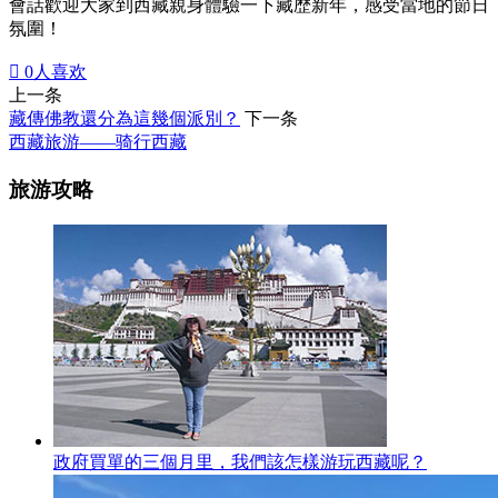
會話歡迎大家到西藏親身體驗一下藏歴新年，感受當地的節日
氛圍！

0
人喜欢
上一条
藏傳佛教還分為這幾個派別？
下一条
西藏旅游——骑行西藏
旅游攻略
政府買單的三個月里，我們該怎樣游玩西藏呢？