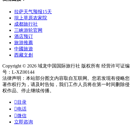
拉萨天气预报15天
坝上草原农家院
成都旅行社
三峡游轮官网
酒店预订
旅游推薦
中國旅遊
西藏文創
Copyright © 2026 域龙中国国际旅行社 版权所有 经营许可证编
号：L-XZ00144
法律声明：本站部分图文内容取自互联网。您若发现有侵略您
著作权行为，请及时告知，我们工作人员将在第一时间删除侵
权作品、停止继续传播。

目录

电话

微信
立即咨询