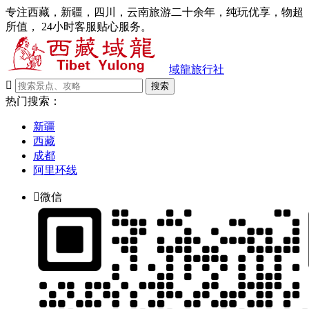
专注西藏，新疆，四川，云南旅游二十余年，纯玩优享，物超
所值， 24小时客服贴心服务。
域龍旅行社

搜索
热门搜索：
新疆
西藏
成都
阿里环线

微信