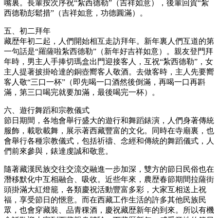
嘴裏。長輩按次序祝“紮西德勒”（吉祥如意），後輩回賀“紮
西德勒彭鬆措”（吉祥如意，功德圓滿）。
五、初二拜年
藏歴年初二起，人們開始相互走訪拜年。新年裏人們互道的第
一句話是“羅薩啦紮西德勒”（新年好吉祥如意）。親友登門拜
年時，男主人手捧切瑪盒出門迎接客人，互祝“紮西德勒”，女
主人提著披掛哈達的銅壺嚮客人敬酒。去做客時，主人先要嚮
客人敬“三口一杯”（即先喝一口酒然後倒滿，再喝一口再斟
滿，第三口喝完就要加滿，最後喝完一杯）。
六、遊行舞蹈和宗教儀式
節日期間，各地會舉行盛大的遊行和舞蹈錶演，人們身著傳統
服飾，載歌載舞，展示著西藏豐富的文化。同時在寺廟裏，也
會舉行各種宗教儀式，包括祈禱、念經和傳統的舞蹈儀式，人
們前來參與，錶達虔誠和敬意。
隨著藏漢民族交往交流交融進一步加深，雙方的節日民俗也在
潛移默化中互相融合、吸收。近些年來，農歴春節期間拉薩街
頭掛滿大紅燈籠，各類慶祝活動豐富多彩，大家互相送上祝
福，享受節日的愜意。而在西藏工作生活的許多其他民族民
眾，也會穿藏裝、品青稞酒，慶祝藏歴新年的到來。所以有機