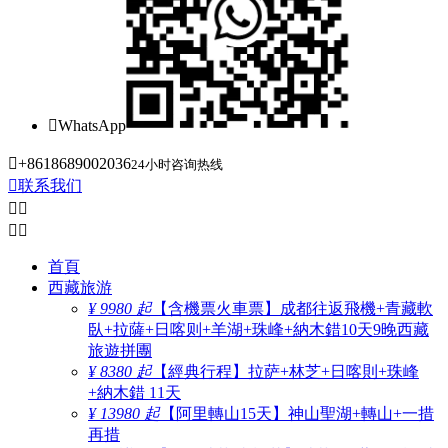

WhatsApp

+8618689002036
24小时咨询热线

联系我们




首頁
西藏旅游
¥ 9980 起
【含機票火車票】成都往返飛機+青藏軟
臥+拉薩+日喀则+羊湖+珠峰+納木錯10天9晚西藏
旅遊拼團
¥ 8380 起
【經典行程】拉萨+林芝+日喀則+珠峰
+納木錯 11天
¥ 13980 起
【阿里轉山15天】神山聖湖+轉山+一措
再措