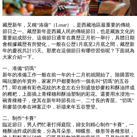
藏歴新年，又稱“洛薩”（Losar），是西藏地區最重要的傳統
節日之一。藏歴新年是西藏人民的傳統節日，也是藏族文化的
重要組成部分。這個節日通常在農歴正月初一舉行，具體日期
會根據藏歴有所變化，一般在公歴1月底至2月底之間，藏歴新
年的慶祝共計15天。那麽在這個節日有哪些習俗呢？下面就為
大家介紹一下。
一、准備“切瑪”
新年的准備工作一般在前一年的十二月初就開始了。除購置吃
喝玩樂的年貨外，家家戶戶都要制作一個名叫“切瑪”的五谷
鬥，即在繪有彩色花紋的木盒左右分別盛放炒麥粒和酥油拌成
的糌粑，上面插上青棵穗和酥油塑制的彩花。還要用水浸泡一
碗青稞種子，使其在新年時節長出一、二寸長的青苗。“切瑪”
和麥苗供奉在神案正中，祈禱來年五谷豐登。
二、制作“卡賽”
臨近節日，男人們忙著打掃庭院，婦女則精心制作“卡賽”，一
種酥油炸成的面食，分為耳朵形、蝴蝶形、條形等各種形狀，