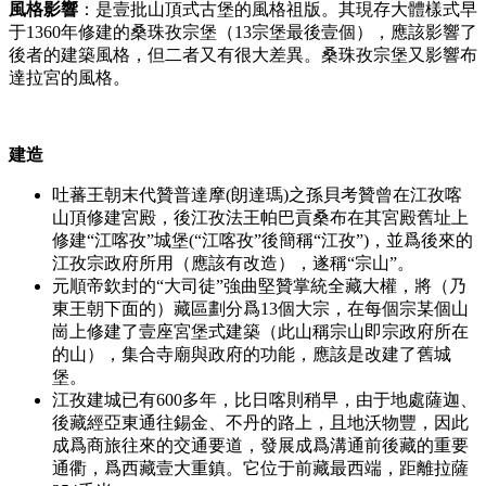
風格影響
：是壹批山頂式古堡的風格祖版。其現存大體樣式早
于1360年修建的桑珠孜宗堡（13宗堡最後壹個），應該影響了
後者的建築風格，但二者又有很大差異。桑珠孜宗堡又影響布
達拉宮的風格。
建造
吐蕃王朝末代贊普達摩(朗達瑪)之孫貝考贊曾在江孜喀
山頂修建宮殿，後江孜法王帕巴貢桑布在其宮殿舊址上
修建“江喀孜”城堡(“江喀孜”後簡稱“江孜”)，並爲後來的
江孜宗政府所用（應該有改造），遂稱“宗山”。
元順帝欽封的“大司徒”強曲堅贊掌統全藏大權，將（乃
東王朝下面的）藏區劃分爲13個大宗，在每個宗某個山
崗上修建了壹座宮堡式建築（此山稱宗山即宗政府所在
的山），集合寺廟與政府的功能，應該是改建了舊城
堡。
江孜建城已有600多年，比日喀則稍早，由于地處薩迦、
後藏經亞東通往錫金、不丹的路上，且地沃物豐，因此
成爲商旅往來的交通要道，發展成爲溝通前後藏的重要
通衢，爲西藏壹大重鎮。它位于前藏最西端，距離拉薩