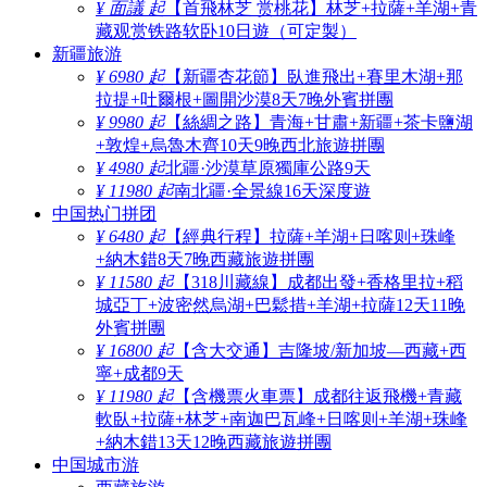
¥ 面議 起
【首飛林芝 赏桃花】林芝+拉薩+羊湖+青
藏观赏铁路软卧10日遊（可定製）
新疆旅游
¥ 6980 起
【新疆杏花節】臥進飛出+賽里木湖+那
拉提+吐爾根+圖開沙漠8天7晚外賓拼團
¥ 9980 起
【絲綢之路】青海+甘肅+新疆+茶卡鹽湖
+敦煌+烏魯木齊10天9晚西北旅遊拼團
¥ 4980 起
北疆·沙漠草原獨庫公路9天
¥ 11980 起
南北疆·全景線16天深度遊
中国热门拼团
¥ 6480 起
【經典行程】拉薩+羊湖+日喀则+珠峰
+納木錯8天7晚西藏旅遊拼團
¥ 11580 起
【318川藏線】成都出發+香格里拉+稻
城亞丁+波密然烏湖+巴鬆措+羊湖+拉薩12天11晚
外賓拼團
¥ 16800 起
【含大交通】吉隆坡/新加坡—西藏+西
寧+成都9天
¥ 11980 起
【含機票火車票】成都往返飛機+青藏
軟臥+拉薩+林芝+南迦巴瓦峰+日喀则+羊湖+珠峰
+納木錯13天12晚西藏旅遊拼團
中国城市游