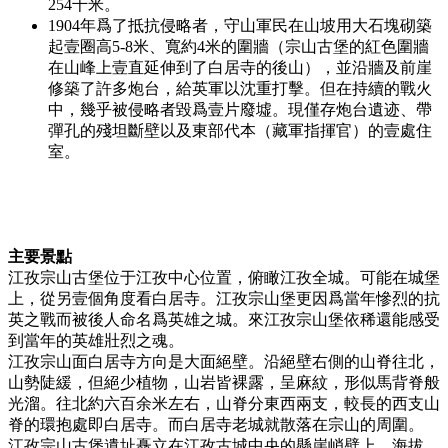
254千米。
1904年爲了抵抗侵略者，守山軍民在山坡用大石塊砌築
起壹圈高5-8米、寬約4米的圍牆（宗山古堡的紅色圍牆
在山峰上壹直延伸到了白居寺的後山），並沿牆及前崖
修築了許多炮台，給英軍以沈重打擊。但在持續的戰火
中，幾乎被侵略者毀爲壹片廢墟。現僅存炮台遺迹、帶
彈孔的殘坦斷壁以及東部代本（藏軍指揮官）的壹處住
室。
主要景點
江孜宗山古堡位于江孜中心位置，俯瞰江孜全城。可能在城堡
上，從另壹個角度看白居寺。江孜宗山堡更因爲當年慘烈的抗
英之戰而被後人命名爲英雄之城。來江孜宗山堡依稀還能感受
到當年的英雄壯烈之魂。
江孜宗山面白居寺方向是大面絕壁。沿絕壁右側的山脊往北，
山勢陡緩，但絕少植物，山岩皆裸露，呈麻紋，形似馬背脊般
光溜。往北約六百余米左右，山脊分東西兩支，較長的西支山
脊的環抱處即白居寺。而白居寺老城就散落在宗山的周圍。
江孜宗山古堡遺址矗立在江孜古城中央的懸崖峭壁上，海拔