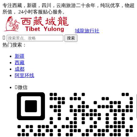
专注西藏，新疆，四川，云南旅游二十余年，纯玩优享，物超
所值， 24小时客服贴心服务。
域龍旅行社

搜索
热门搜索：
新疆
西藏
成都
阿里环线

微信