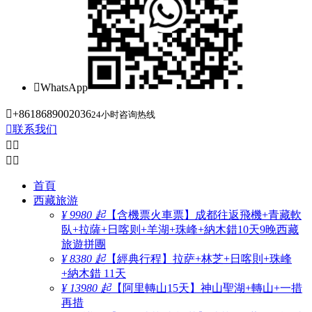

WhatsApp

+8618689002036
24小时咨询热线

联系我们




首頁
西藏旅游
¥ 9980 起
【含機票火車票】成都往返飛機+青藏軟
臥+拉薩+日喀则+羊湖+珠峰+納木錯10天9晚西藏
旅遊拼團
¥ 8380 起
【經典行程】拉萨+林芝+日喀則+珠峰
+納木錯 11天
¥ 13980 起
【阿里轉山15天】神山聖湖+轉山+一措
再措