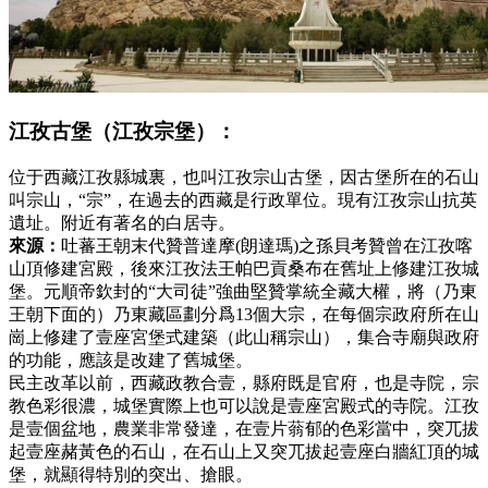
江孜古堡（江孜宗堡）：
位于西藏江孜縣城裏，也叫江孜宗山古堡，因古堡所在的石山
叫宗山，“宗”，在過去的西藏是行政單位。現有江孜宗山抗英
遺址。附近有著名的白居寺。
來源：
吐蕃王朝末代贊普達摩(朗達瑪)之孫貝考贊曾在江孜喀
山頂修建宮殿，後來江孜法王帕巴貢桑布在舊址上修建江孜城
堡。元順帝欽封的“大司徒”強曲堅贊掌統全藏大權，將（乃東
王朝下面的）乃東藏區劃分爲13個大宗，在每個宗政府所在山
崗上修建了壹座宮堡式建築（此山稱宗山），集合寺廟與政府
的功能，應該是改建了舊城堡。
民主改革以前，西藏政教合壹，縣府既是官府，也是寺院，宗
教色彩很濃，城堡實際上也可以說是壹座宮殿式的寺院。江孜
是壹個盆地，農業非常發達，在壹片蓊郁的色彩當中，突兀拔
起壹座赭黃色的石山，在石山上又突兀拔起壹座白牆紅頂的城
堡，就顯得特別的突出、搶眼。