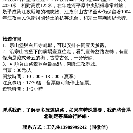
4020米，相對高度125米，在年楚河平原中央顯得非常雄峻，
幾乎成爲江孜縣城的標志物。江孜宗山古堡至今仍保留著1904
年江孜軍民保衛祖國領土的抗英炮台，和宗土崖殉國紀念碑。
旅遊信息
1、宗山堡與白居寺毗鄰，可以安排在同壹天參觀。
2、沿宗山古堡下的廣場壹直往走，看到壹條岔路左轉，有壹
條滿是藏式老五的街，古香古色，十分安靜。
3、可順著山路攀登至最高點，俯瞰江孜縣城。
門票：30元/人
開放時間：10：00～18：00（夏季）
注意事項：17:30後，售票處可能停止售票。
遊覽時間：1~2小時
聯系我們，了解更多旅遊線路，如果有特殊需要，我們將會爲
您制定專屬旅行路線~
聯系方式：王先生13989999242（同微信）