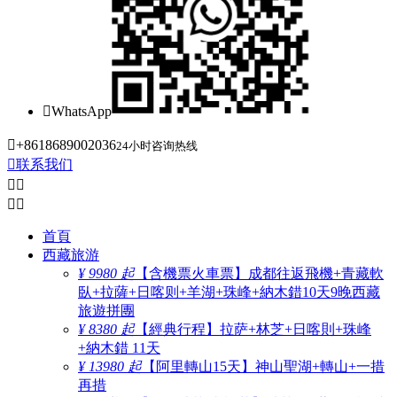

WhatsApp

+8618689002036
24小时咨询热线

联系我们




首頁
西藏旅游
¥ 9980 起
【含機票火車票】成都往返飛機+青藏軟
臥+拉薩+日喀则+羊湖+珠峰+納木錯10天9晚西藏
旅遊拼團
¥ 8380 起
【經典行程】拉萨+林芝+日喀則+珠峰
+納木錯 11天
¥ 13980 起
【阿里轉山15天】神山聖湖+轉山+一措
再措