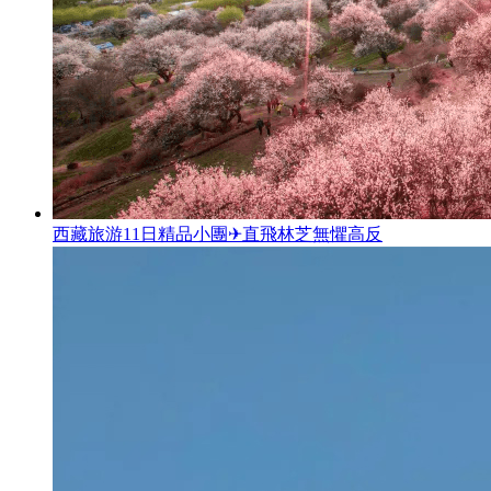
西藏旅游11日精品小團✈直飛林芝無懼高反