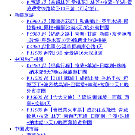
¥ 面議 起
【首飛林芝 赏桃花】林芝+拉薩+羊湖+青
藏观赏铁路软卧10日遊（可定製）
新疆旅游
¥ 6980 起
【新疆杏花節】臥進飛出+賽里木湖+那
拉提+吐爾根+圖開沙漠8天7晚外賓拼團
¥ 9980 起
【絲綢之路】青海+甘肅+新疆+茶卡鹽湖
+敦煌+烏魯木齊10天9晚西北旅遊拼團
¥ 4980 起
北疆·沙漠草原獨庫公路9天
¥ 11980 起
南北疆·全景線16天深度遊
中国热门拼团
¥ 6480 起
【經典行程】拉薩+羊湖+日喀则+珠峰
+納木錯8天7晚西藏旅遊拼團
¥ 11580 起
【318川藏線】成都出發+香格里拉+稻
城亞丁+波密然烏湖+巴鬆措+羊湖+拉薩12天11晚
外賓拼團
¥ 16800 起
【含大交通】吉隆坡/新加坡—西藏+西
寧+成都9天
¥ 11980 起
【含機票火車票】成都往返飛機+青藏
軟臥+拉薩+林芝+南迦巴瓦峰+日喀则+羊湖+珠峰
+納木錯13天12晚西藏旅遊拼團
中国城市游