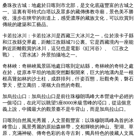
桑珠孜古城：地處於日喀則市北部，是文化底蘊豐富的古城之
一。這裏有哥特式白塔以及眾多的藏傳佛教寺廟，景色美不勝
收。漫步在狹窄的街道上，感受濃厚的藏族文化，可以欣賞到
傳統的建築和工藝品。
卡若拉冰川：卡若拉冰川是西藏三大冰川之一，位於浪卡子縣
和江孜縣交界處，距離江孜縣城71公裏。它是西藏境內一座能
夠近距離觀賞的冰川，這兒也是電影《紅河谷》、《江孜之
戰》、《雲水謠》外景拍攝地之一。
奇林峽：奇林峽風景區地處日喀則定結縣，奇林峽的奇特之處
在於，從原本平坦的地面突然斷裂開來，巨大的地溝內是一根
根高聳如林的沙土柱，成群排列，仟姿百態，壯觀奇美，磐石
擎天，壁立萬仞，堪稱大自然的奇觀。
加烏拉山口：加烏拉山口是前往珠穆朗瑪峰大本營途中必經的
一個埡口，在此可以眺望5座8000米級雪峰的埡口，從這個意
義上說，中國最大的觀景臺不是牛背山，而是加烏拉山口。
日喀則自然風光秀麗，人文景觀豐富：以珠穆朗瑪峰為首的冰
峰雪山，風景秀麗的原始森林帶，交相輝映的神山、聖湖、草
原，充滿神秘、傳奇色彩的名寺古剎，獨具特色的後藏人文風