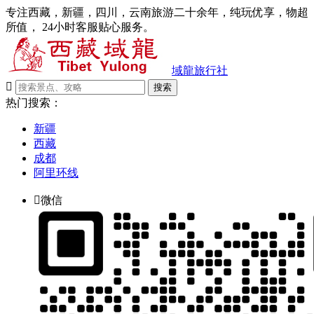
专注西藏，新疆，四川，云南旅游二十余年，纯玩优享，物超
所值， 24小时客服贴心服务。
域龍旅行社

搜索
热门搜索：
新疆
西藏
成都
阿里环线

微信