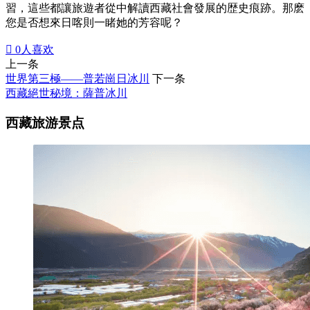
習，這些都讓旅遊者從中解讀西藏社會發展的歴史痕跡。那麽
您是否想來日喀則一睹她的芳容呢？

0
人喜欢
上一条
世界第三極——普若崗日冰川
下一条
西藏絕世秘境：薩普冰川
西藏旅游景点