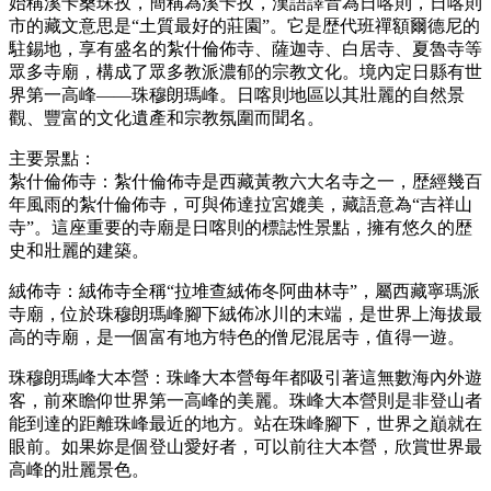
始稱溪卡桑珠孜，簡稱為溪卡孜，漢語譯音為日喀則，日喀則
市的藏文意思是“土質最好的莊園”。它是歴代班禪額爾德尼的
駐錫地，享有盛名的紮什倫佈寺、薩迦寺、白居寺、夏魯寺等
眾多寺廟，構成了眾多教派濃郁的宗教文化。境內定日縣有世
界第一高峰——珠穆朗瑪峰。日喀則地區以其壯麗的自然景
觀、豐富的文化遺產和宗教氛圍而聞名。
主要景點：
紮什倫佈寺：紮什倫佈寺是西藏黃教六大名寺之一，歴經幾百
年風雨的紮什倫佈寺，可與佈達拉宮媲美，藏語意為“吉祥山
寺”。這座重要的寺廟是日喀則的標誌性景點，擁有悠久的歴
史和壯麗的建築。
絨佈寺：絨佈寺全稱“拉堆查絨佈冬阿曲林寺”，屬西藏寧瑪派
寺廟，位於珠穆朗瑪峰腳下絨佈冰川的末端，是世界上海拔最
高的寺廟，是一個富有地方特色的僧尼混居寺，值得一遊。
珠穆朗瑪峰大本營：珠峰大本營每年都吸引著這無數海內外遊
客，前來瞻仰世界第一高峰的美麗。珠峰大本營則是非登山者
能到達的距離珠峰最近的地方。站在珠峰腳下，世界之巔就在
眼前。如果妳是個登山愛好者，可以前往大本營，欣賞世界最
高峰的壯麗景色。