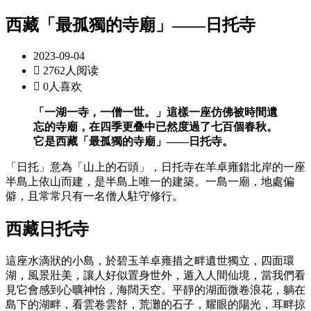
西藏「最孤獨的寺廟」——日托寺
2023-09-04

2762人阅读

0人喜欢
「一湖一寺，一僧一世。」這樣一座仿佛被時間遺
忘的寺廟，在四季更叠中已然度過了七百個春秋。
它是西藏「最孤獨的寺廟」——日托寺。
「日托」意為「山上的石頭」，日托寺在羊卓雍錯北岸的一座
半島上依山而建，是半島上唯一的建築。一島一廟，地處偏
僻，且常常只有一名僧人駐守修行。
西藏日托寺
這座水滴狀的小島，於碧玉羊卓雍措之畔遺世獨立，四面環
湖，風景壯美，讓人好似置身世外，遁入人間仙境，當我們看
見它會感到心曠神怡，海闊天空。平靜的湖面微卷浪花，躺在
島下的湖畔，看雲卷雲舒，荒灘的石子，耀眼的陽光，耳畔掠