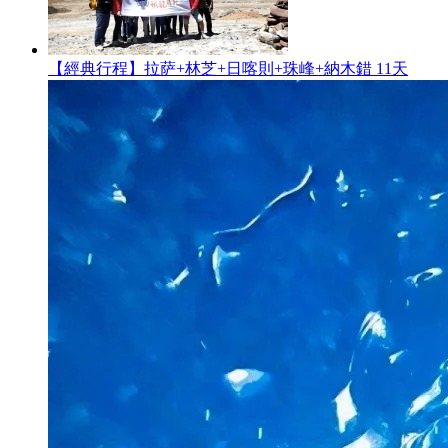
【經典行程】拉萨+林芝+日喀則+珠峰+納木錯 11天