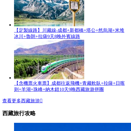
【定製線路】川藏線-成都+新都橋+塔公+然烏湖+米堆
冰川+魯朗+拉薩9天8晚外賓線路
【含機票火車票】成都往返飛機+青藏軟臥+拉薩+日喀
则+羊湖+珠峰+納木錯10天9晚西藏旅遊拼團
查看更多西藏旅游

西藏旅行攻略