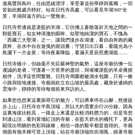
過風聲與鳥叫，任由思緒漂浮，享受著這份寧靜與孤獨，一切
皆如此般歲月靜好。站在日托寺高處，可以看見羊湖360°全
景，羊湖與遠方的山一覽無余。
日托寺旁邊就是湛藍的羊湖，它仿佛上蒼散落於天地之間的一
顆藍寶石，似女神清澈的眼眸、似聖地純潔的寶石，不愧為
「西藏三大聖湖」之一。讓我們漫步在湖邊，看自由奔跑的藏
原羚、在水中自在遊曳的斑頭雁；守望日出日暮，看陽光為小
島灑下一片金黃；等待夜幕降臨，看滿天星辰照應湖面……
日托寺雖小，但絲毫不失莊嚴神聖的氣勢，這座寺廟仿佛一位
虔誠的老者，守護著一方世界的盡頭，與璀璨湛藍的羊卓雍措
相伴，洗凈這世間繁雜。日托寺周圍都被湖水包圍，只有一條
小路與陸地連接。寺廟就屹立在山坡的最高處，藏身於連綿的
雲海中，靜靜的等待每個前來拜訪的人。
如果您也想來這裏探尋它的魅力，可以將車停在山腳，然後徒
步上山，日托寺在半島頂端，所以大約需要步行20分鐘。因為
這裏海拔比較高，一路走上來還是比較消耗體力的，但是等您
到達山頂，看到黃墻紅頂的寺廟，在藍天碧水的襯托下，更為
顯現出明媚的色彩與線條，相信一路的艱辛都是值得的。寺廟
側面有個木梯可登上頂端，站在寺廟頂端吹吹湖風，繞著寺廟