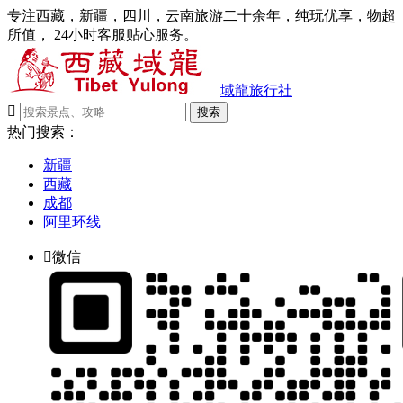
专注西藏，新疆，四川，云南旅游二十余年，纯玩优享，物超
所值， 24小时客服贴心服务。
域龍旅行社

搜索
热门搜索：
新疆
西藏
成都
阿里环线

微信