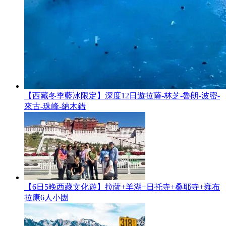
【西藏冬季藍冰限定】深度12日遊拉薩-林芝-魯朗-波密-
來古-珠峰-納木錯
【6日5晚西藏文化遊】拉薩+羊湖+日托寺+桑耶寺+雍布
拉康6人小團