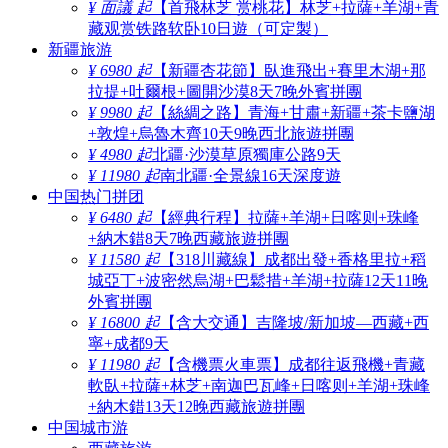
¥ 面議 起
【首飛林芝 赏桃花】林芝+拉薩+羊湖+青
藏观赏铁路软卧10日遊（可定製）
新疆旅游
¥ 6980 起
【新疆杏花節】臥進飛出+賽里木湖+那
拉提+吐爾根+圖開沙漠8天7晚外賓拼團
¥ 9980 起
【絲綢之路】青海+甘肅+新疆+茶卡鹽湖
+敦煌+烏魯木齊10天9晚西北旅遊拼團
¥ 4980 起
北疆·沙漠草原獨庫公路9天
¥ 11980 起
南北疆·全景線16天深度遊
中国热门拼团
¥ 6480 起
【經典行程】拉薩+羊湖+日喀则+珠峰
+納木錯8天7晚西藏旅遊拼團
¥ 11580 起
【318川藏線】成都出發+香格里拉+稻
城亞丁+波密然烏湖+巴鬆措+羊湖+拉薩12天11晚
外賓拼團
¥ 16800 起
【含大交通】吉隆坡/新加坡—西藏+西
寧+成都9天
¥ 11980 起
【含機票火車票】成都往返飛機+青藏
軟臥+拉薩+林芝+南迦巴瓦峰+日喀则+羊湖+珠峰
+納木錯13天12晚西藏旅遊拼團
中国城市游