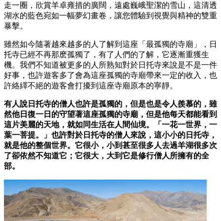
走一圈，欣賞羊卓雍措的廣闊，遠處巍峨聖潔的雪山，這清透
湖水的藍色宛如一幅夢幻畫卷，讓您體驗到視覺與精神的雙重
暴擊。
雖然如今隨著越來越多的人了解到這座「最孤獨的寺廟」，日
托寺已經不再那麽孤獨了，有了人們的了解，它逐漸重獲生
機。我們不知道被更多的人所熟知對於日托寺來說是不是一件
好事，也許遊客多了會為這座孤獨的寺廟帶來一定的收入，也
許絡繹不絕的遊客會打擾到這座寺廟原本的寧靜。
有人說日托寺的僧人也許是孤獨的，但是也是令人羨慕的，雖
然他日復一日的守望著這座孤獨的寺廟，但是他每天都能看到
這片美麗的天地，就如同生活在人間仙境。「一花一世界，一
葉一菩提。」也許對於日托寺的僧人來說，這小小的日托寺，
就是他的整個世界。它很小，小到甚至很多人去過羊湖很多次
了卻依然不知道它；它很大，大到它是修行僧人所擁有的全
部。