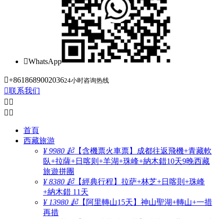

WhatsApp

+8618689002036
24小时咨询热线

联系我们




首頁
西藏旅游
¥ 9980 起
【含機票火車票】成都往返飛機+青藏軟
臥+拉薩+日喀则+羊湖+珠峰+納木錯10天9晚西藏
旅遊拼團
¥ 8380 起
【經典行程】拉萨+林芝+日喀則+珠峰
+納木錯 11天
¥ 13980 起
【阿里轉山15天】神山聖湖+轉山+一措
再措