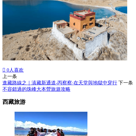

0
人喜欢
上一条
進藏路線之｜滇藏新通道-丙察察·在天堂與地獄中穿行
下一条
不容錯過的珠峰大本營旅遊攻略
西藏旅游