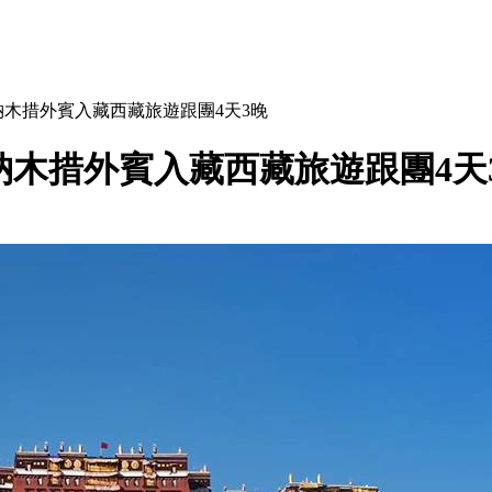
納木措外賓入藏西藏旅遊跟團4天3晚
納木措外賓入藏西藏旅遊跟團4天