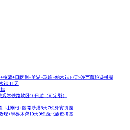
拉薩+日喀则+羊湖+珠峰+納木錯10天9晚西藏旅遊拼團
錯 11天
再措
藏观赏铁路软卧10日遊（可定製）
提+吐爾根+圖開沙漠8天7晚外賓拼團
敦煌+烏魯木齊10天9晚西北旅遊拼團