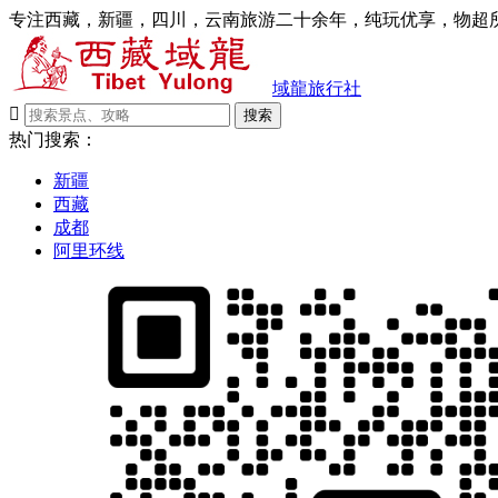
专注西藏，新疆，四川，云南旅游二十余年，纯玩优享，物超所
域龍旅行社

搜索
热门搜索：
新疆
西藏
成都
阿里环线