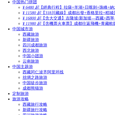
中国热门拼团
¥ 6480 起
【經典行程】拉薩+羊湖+日喀则+珠峰+納
¥ 11580 起
【318川藏線】成都出發+香格里拉+稻城
¥ 16800 起
【含大交通】吉隆坡/新加坡—西藏+西寧
¥ 11980 起
【含機票火車票】成都往返飛機+青藏軟臥
中国城市游
西藏旅游
新疆旅游
四川成都旅游
西北旅游
中国小团游
云南旅游
中国主题游
西藏冈仁波齐阿里环线
丝绸之路旅游
中国徒步旅游
成都熊猫游
定制旅游
旅游攻略
西藏旅行攻略
新疆旅行攻略