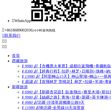

WhatsApp

+8618689002036
24小时咨询热线

联系我们




首頁
西藏旅游
¥ 9980 起
【含機票火車票】成都往返飛機+青藏軟臥+
¥ 8380 起
【經典行程】拉萨+林芝+日喀則+珠峰+納木
¥ 13980 起
【阿里轉山15天】神山聖湖+轉山+一措
¥ 面議 起
【首飛林芝 赏桃花】林芝+拉薩+羊湖+青
新疆旅游
¥ 6980 起
【新疆杏花節】臥進飛出+賽里木湖+那拉
¥ 9980 起
【絲綢之路】青海+甘肅+新疆+茶卡鹽湖+
¥ 4980 起
北疆·沙漠草原獨庫公路9天
¥ 11980 起
南北疆·全景線16天深度遊