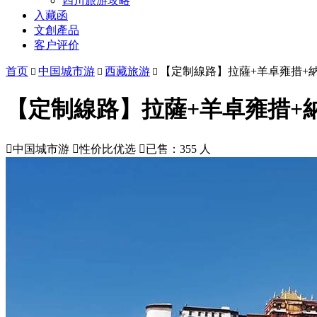
四川旅游攻略
入藏函
文創產品
客户评价
首页
中国城市游
西藏旅游
【定制線路】拉薩+羊卓雍措+



【定制線路】拉薩+羊卓雍措+

中国城市游

性价比优选

已售：355 人