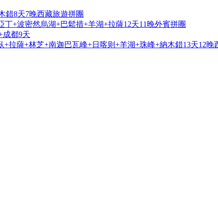
木錯8天7晚西藏旅遊拼團
亞丁+波密然烏湖+巴鬆措+羊湖+拉薩12天11晚外賓拼團
+成都9天
+拉薩+林芝+南迦巴瓦峰+日喀则+羊湖+珠峰+納木錯13天12