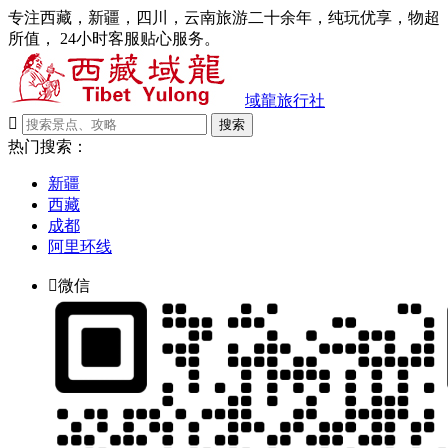
专注西藏，新疆，四川，云南旅游二十余年，纯玩优享，物超
所值， 24小时客服贴心服务。
域龍旅行社

搜索
热门搜索：
新疆
西藏
成都
阿里环线

微信