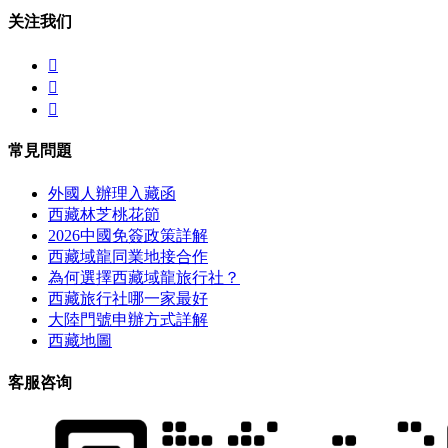
关注我们



常見問題
外國人辦理入藏函
西藏林芝桃花節
2026中國免簽政策詳解
西藏域龍同業地接合作
為何選擇西藏域龍旅行社？
西藏旅行社哪一家最好
大陸門號申辦方式詳解
西藏地圖
客服咨询