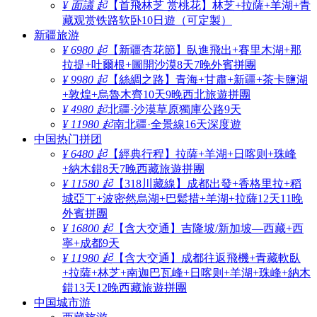
¥ 面議 起
【首飛林芝 赏桃花】林芝+拉薩+羊湖+青
藏观赏铁路软卧10日遊（可定製）
新疆旅游
¥ 6980 起
【新疆杏花節】臥進飛出+賽里木湖+那
拉提+吐爾根+圖開沙漠8天7晚外賓拼團
¥ 9980 起
【絲綢之路】青海+甘肅+新疆+茶卡鹽湖
+敦煌+烏魯木齊10天9晚西北旅遊拼團
¥ 4980 起
北疆·沙漠草原獨庫公路9天
¥ 11980 起
南北疆·全景線16天深度遊
中国热门拼团
¥ 6480 起
【經典行程】拉薩+羊湖+日喀则+珠峰
+納木錯8天7晚西藏旅遊拼團
¥ 11580 起
【318川藏線】成都出發+香格里拉+稻
城亞丁+波密然烏湖+巴鬆措+羊湖+拉薩12天11晚
外賓拼團
¥ 16800 起
【含大交通】吉隆坡/新加坡—西藏+西
寧+成都9天
¥ 11980 起
【含大交通】成都往返飛機+青藏軟臥
+拉薩+林芝+南迦巴瓦峰+日喀则+羊湖+珠峰+納木
錯13天12晚西藏旅遊拼團
中国城市游