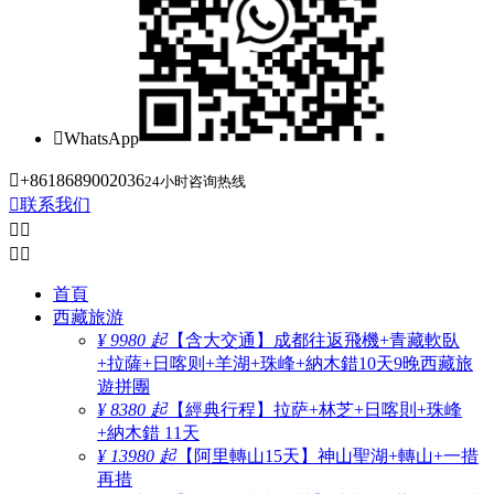

WhatsApp

+8618689002036
24小时咨询热线

联系我们




首頁
西藏旅游
¥ 9980 起
【含大交通】成都往返飛機+青藏軟臥
+拉薩+日喀则+羊湖+珠峰+納木錯10天9晚西藏旅
遊拼團
¥ 8380 起
【經典行程】拉萨+林芝+日喀則+珠峰
+納木錯 11天
¥ 13980 起
【阿里轉山15天】神山聖湖+轉山+一措
再措