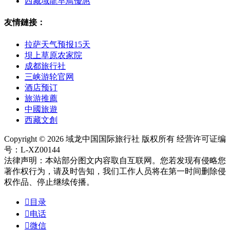
西藏域龍早鳥優惠
友情鏈接：
拉萨天气预报15天
坝上草原农家院
成都旅行社
三峡游轮官网
酒店预订
旅游推薦
中國旅遊
西藏文創
Copyright © 2026 域龙中国国际旅行社 版权所有 经营许可证编
号：L-XZ00144
法律声明：本站部分图文内容取自互联网。您若发现有侵略您
著作权行为，请及时告知，我们工作人员将在第一时间删除侵
权作品、停止继续传播。

目录

电话

微信