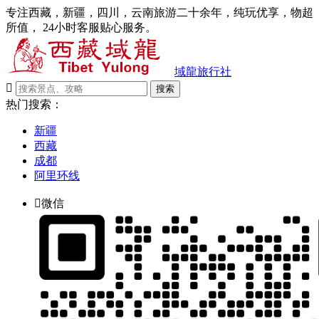
专注西藏，新疆，四川，云南旅游二十余年，纯玩优享，物超
所值， 24小时客服贴心服务。
域龍旅行社

搜索
热门搜索：
新疆
西藏
成都
阿里环线

微信