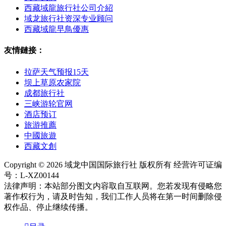
西藏域龍旅行社公司介紹
域龙旅行社资深专业顾问
西藏域龍早鳥優惠
友情鏈接：
拉萨天气预报15天
坝上草原农家院
成都旅行社
三峡游轮官网
酒店预订
旅游推薦
中國旅遊
西藏文創
Copyright © 2026 域龙中国国际旅行社 版权所有 经营许可证编
号：L-XZ00144
法律声明：本站部分图文内容取自互联网。您若发现有侵略您
著作权行为，请及时告知，我们工作人员将在第一时间删除侵
权作品、停止继续传播。