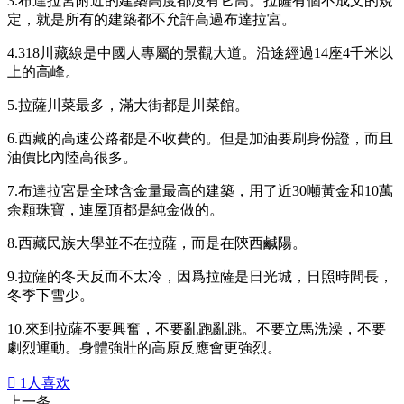
3.布達拉宮附近的建築高度都沒有它高。拉薩有個不成文的規
定，就是所有的建築都不允許高過布達拉宮。
4.318川藏線是中國人專屬的景觀大道。沿途經過14座4千米以
上的高峰。
5.拉薩川菜最多，滿大街都是川菜館。
6.西藏的高速公路都是不收費的。但是加油要刷身份證，而且
油價比內陸高很多。
7.布達拉宮是全球含金量最高的建築，用了近30噸黃金和10萬
余顆珠寶，連屋頂都是純金做的。
8.西藏民族大學並不在拉薩，而是在陝西鹹陽。
9.拉薩的冬天反而不太冷，因爲拉薩是日光城，日照時間長，
冬季下雪少。
10.來到拉薩不要興奮，不要亂跑亂跳。不要立馬洗澡，不要
劇烈運動。身體強壯的高原反應會更強烈。

1
人喜欢
上一条