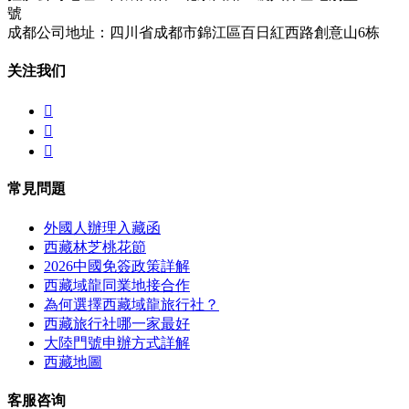
號
成都公司地址：四川省成都市錦江區百日紅西路創意山6栋
关注我们



常見問題
外國人辦理入藏函
西藏林芝桃花節
2026中國免簽政策詳解
西藏域龍同業地接合作
為何選擇西藏域龍旅行社？
西藏旅行社哪一家最好
大陸門號申辦方式詳解
西藏地圖
客服咨询