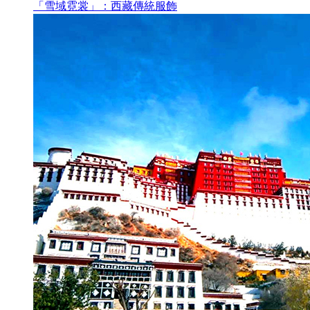
「雪域霓裳」：西藏傳統服飾