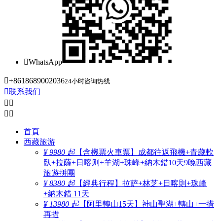

WhatsApp

+8618689002036
24小时咨询热线

联系我们




首頁
西藏旅游
¥ 9980 起
【含機票火車票】成都往返飛機+青藏軟
臥+拉薩+日喀则+羊湖+珠峰+納木錯10天9晚西藏
旅遊拼團
¥ 8380 起
【經典行程】拉萨+林芝+日喀則+珠峰
+納木錯 11天
¥ 13980 起
【阿里轉山15天】神山聖湖+轉山+一措
再措