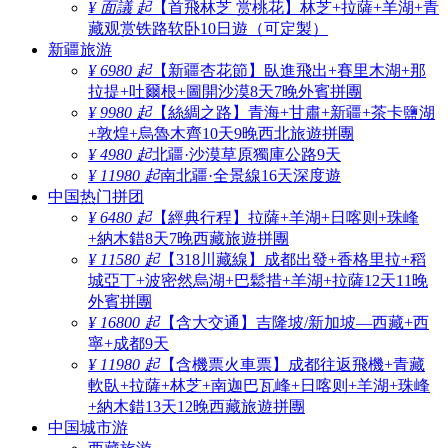
¥ 面議 起
【首飛林芝 赏桃花】林芝+拉薩+羊湖+青
藏观赏铁路软卧10日遊（可定製）
新疆旅游
¥ 6980 起
【新疆杏花節】臥進飛出+賽里木湖+那
拉提+吐爾根+圖開沙漠8天7晚外賓拼團
¥ 9980 起
【絲綢之路】青海+甘肅+新疆+茶卡鹽湖
+敦煌+烏魯木齊10天9晚西北旅遊拼團
¥ 4980 起
北疆·沙漠草原獨庫公路9天
¥ 11980 起
南北疆·全景線16天深度遊
中国热门拼团
¥ 6480 起
【經典行程】拉薩+羊湖+日喀则+珠峰
+納木錯8天7晚西藏旅遊拼團
¥ 11580 起
【318川藏線】成都出發+香格里拉+稻
城亞丁+波密然烏湖+巴鬆措+羊湖+拉薩12天11晚
外賓拼團
¥ 16800 起
【含大交通】吉隆坡/新加坡—西藏+西
寧+成都9天
¥ 11980 起
【含機票火車票】成都往返飛機+青藏
軟臥+拉薩+林芝+南迦巴瓦峰+日喀则+羊湖+珠峰
+納木錯13天12晚西藏旅遊拼團
中国城市游