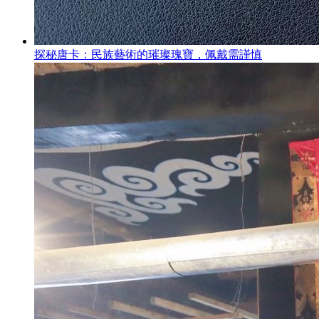
探秘唐卡：民族藝術的璀璨瑰寶，佩戴需謹慎