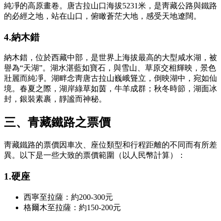
純凈的高原畫卷。唐古拉山口海拔5231米，是靑藏公路與鐵路
的必經之地，站在山口，俯瞰蒼茫大地，感受天地遼闊。
4.納木錯
納木錯，位於西藏中部，是世界上海拔最高的大型咸水湖，被
譽為“天湖”。湖水湛藍如寶石，與雪山、草原交相輝映，景色
壯麗而純凈。湖畔念靑唐古拉山巍峨聳立，倒映湖中，宛如仙
境。春夏之際，湖岸綠草如茵，牛羊成群；秋冬時節，湖面冰
封，銀裝素裹，靜謐而神秘。
三、青藏鐵路之票價
靑藏鐵路的票價因車次、座位類型和行程距離的不同而有所差
異。以下是一些大致的票價範圍（以人民幣計算）：
1.硬座
西寧至拉薩：約200-300元
格爾木至拉薩：約150-200元