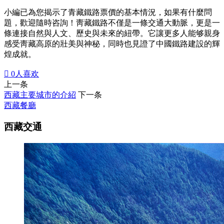
小編已為您揭示了青藏鐵路票價的基本情況，如果有什麼問
題，歡迎隨時咨詢！靑藏鐵路不僅是一條交通大動脈，更是一
條連接自然與人文、歷史與未來的紐帶。它讓更多人能够親身
感受靑藏高原的壯美與神秘，同時也見證了中國鐵路建設的輝
煌成就。

0
人喜欢
上一条
西藏主要城市的介紹
下一条
西藏餐廳
西藏交通