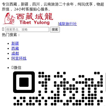
专注西藏，新疆，四川，云南旅游二十余年，纯玩优享，物超
所值， 24小时客服贴心服务。
域龍旅行社

搜索
热门搜索：
新疆
西藏
成都
阿里环线

微信