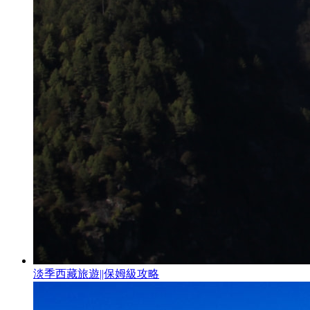
淡季西藏旅遊||保姆級攻略