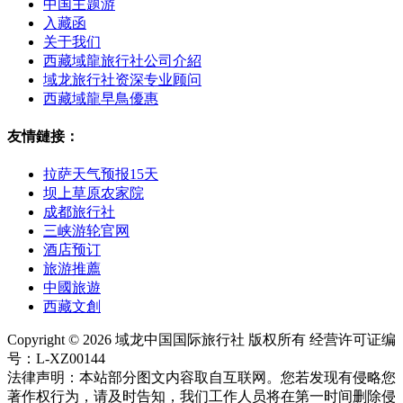
中国主题游
入藏函
关于我们
西藏域龍旅行社公司介紹
域龙旅行社资深专业顾问
西藏域龍早鳥優惠
友情鏈接：
拉萨天气预报15天
坝上草原农家院
成都旅行社
三峡游轮官网
酒店预订
旅游推薦
中國旅遊
西藏文創
Copyright © 2026 域龙中国国际旅行社 版权所有 经营许可证编
号：L-XZ00144
法律声明：本站部分图文内容取自互联网。您若发现有侵略您
著作权行为，请及时告知，我们工作人员将在第一时间删除侵