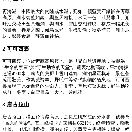
靑海湖，中國最大的內陸咸水湖，宛如一顆藍寶石鑲嵌在靑藏
高原。湖水碧藍如鏡，與藍天相接，水天一色，壯麗非凡。湖
畔油菜花田金黃燦爛，與湖水、雪山交相輝映，構成一幅絶美
的畫卷。春夏之際，候鳥成群，生機勃勃；秋冬時節，湖面冰
封，銀裝素裹，靜謐而神秘。
2.可可西裏
可可西裏，位於靑藏高原腹地，是世界自然遺産地，被譽為
“生命的禁區”與“野生動物的天堂”。這裏地勢高峻，平均海拔
超過4500米，廣袤的荒原上雪山連綿、湖泊星羅棋布，景色蒼
涼而壯美。作為藏羚羊、野牦牛等珍稀動物的栖息地，可可西
裏展現了原始自然的生命力。夏季，草原短暫返綠，野生動物
成群；冬季，白雪覆蓋，天地一片純凈。
3.唐古拉山
唐古拉山，橫亙於靑藏高原，是長江與怒江的分水嶺，被譽為
“高原的脊梁”。其主峰格拉丹東海拔6621米，終年積雪，巍峨
壯麗。山間冰川縱橫，湖泊如鏡，與藍天白雲相映，構成一幅