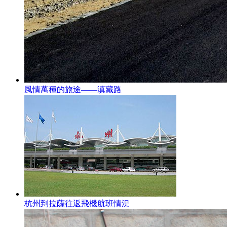
風情萬種的旅途——滇藏路
杭州到拉薩往返飛機航班情況