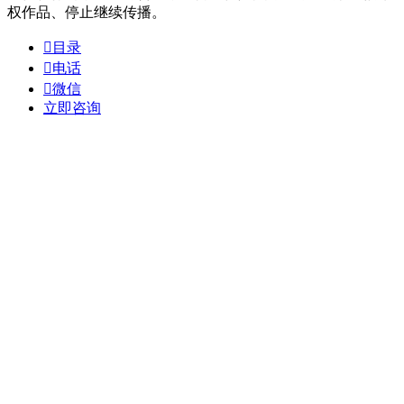
权作品、停止继续传播。

目录

电话

微信
立即咨询