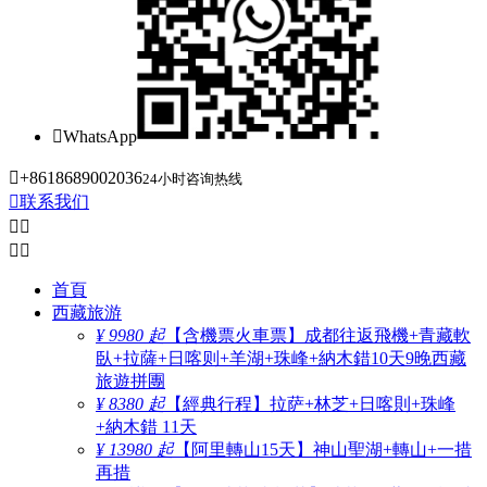

WhatsApp

+8618689002036
24小时咨询热线

联系我们




首頁
西藏旅游
¥ 9980 起
【含機票火車票】成都往返飛機+青藏軟
臥+拉薩+日喀则+羊湖+珠峰+納木錯10天9晚西藏
旅遊拼團
¥ 8380 起
【經典行程】拉萨+林芝+日喀則+珠峰
+納木錯 11天
¥ 13980 起
【阿里轉山15天】神山聖湖+轉山+一措
再措