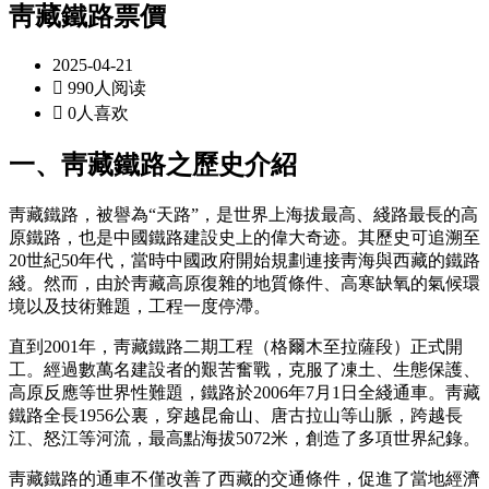
靑藏鐵路票價
2025-04-21

990人阅读

0人喜欢
一、靑藏鐵路之歷史介紹
靑藏鐵路，被譽為“天路”，是世界上海拔最高、綫路最長的高
原鐵路，也是中國鐵路建設史上的偉大奇迹。其歷史可追溯至
20世紀50年代，當時中國政府開始規劃連接靑海與西藏的鐵路
綫。然而，由於靑藏高原復雜的地質條件、高寒缺氧的氣候環
境以及技術難題，工程一度停滯。
直到2001年，靑藏鐵路二期工程（格爾木至拉薩段）正式開
工。經過數萬名建設者的艱苦奮戰，克服了凍土、生態保護、
高原反應等世界性難題，鐵路於2006年7月1日全綫通車。靑藏
鐵路全長1956公裏，穿越昆侖山、唐古拉山等山脈，跨越長
江、怒江等河流，最高點海拔5072米，創造了多項世界紀錄。
靑藏鐵路的通車不僅改善了西藏的交通條件，促進了當地經濟