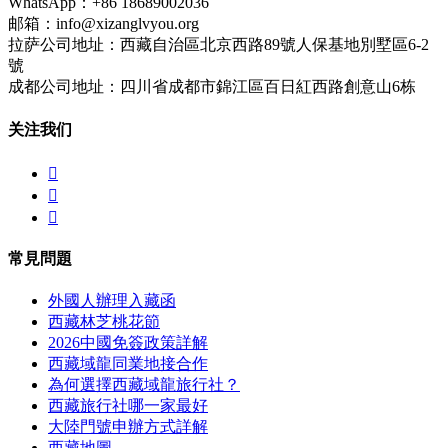
WhatsApp：+86 18689002036
邮箱：info@xizanglvyou.org
拉萨公司地址：西藏自治區北京西路89號人保基地別墅區6-2
號
成都公司地址：四川省成都市錦江區百日紅西路創意山6栋
关注我们



常見問題
外國人辦理入藏函
西藏林芝桃花節
2026中國免簽政策詳解
西藏域龍同業地接合作
為何選擇西藏域龍旅行社？
西藏旅行社哪一家最好
大陸門號申辦方式詳解
西藏地圖