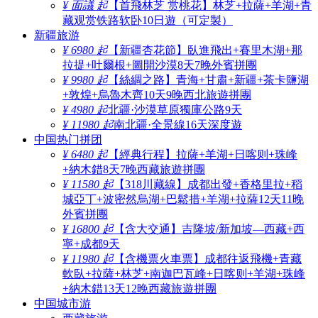
¥ 面議 起
【首飛林芝 赏桃花】林芝+拉薩+羊湖+青
藏观赏铁路软卧10日遊（可定製）
新疆旅游
¥ 6980 起
【新疆杏花節】臥進飛出+賽里木湖+那
拉提+吐爾根+圖開沙漠8天7晚外賓拼團
¥ 9980 起
【絲綢之路】青海+甘肅+新疆+茶卡鹽湖
+敦煌+烏魯木齊10天9晚西北旅遊拼團
¥ 4980 起
北疆·沙漠草原獨庫公路9天
¥ 11980 起
南北疆·全景線16天深度遊
中国热门拼团
¥ 6480 起
【經典行程】拉薩+羊湖+日喀则+珠峰
+納木錯8天7晚西藏旅遊拼團
¥ 11580 起
【318川藏線】成都出發+香格里拉+稻
城亞丁+波密然烏湖+巴鬆措+羊湖+拉薩12天11晚
外賓拼團
¥ 16800 起
【含大交通】吉隆坡/新加坡—西藏+西
寧+成都9天
¥ 11980 起
【含機票火車票】成都往返飛機+青藏
軟臥+拉薩+林芝+南迦巴瓦峰+日喀则+羊湖+珠峰
+納木錯13天12晚西藏旅遊拼團
中国城市游