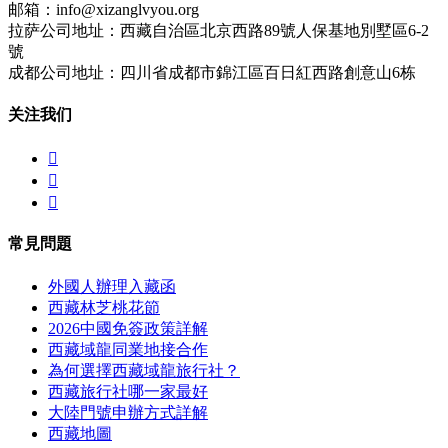
邮箱：info@xizanglvyou.org
拉萨公司地址：西藏自治區北京西路89號人保基地別墅區6-2
號
成都公司地址：四川省成都市錦江區百日紅西路創意山6栋
关注我们



常見問題
外國人辦理入藏函
西藏林芝桃花節
2026中國免簽政策詳解
西藏域龍同業地接合作
為何選擇西藏域龍旅行社？
西藏旅行社哪一家最好
大陸門號申辦方式詳解
西藏地圖