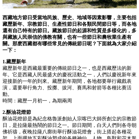
西藏地方節日受當地民族、歷史、地域等因素影響，主要包括
藏歷新年、宗教節日、生產性節日和各類民間節日等，而各地
還有自己特有的節日。藏族節日的起源和性質是多樣化的，多
與藏族人民崇信的佛教有關，也有一些節日和農牧業生產有
關。那麽西藏都有哪些常見的傳統節日呢？下面就為大家介紹
一下：
1.藏歷新年
藏歷新年是西藏最重要的傳統節日之一，也是西藏歷法的新
年。它是西藏人民最盛大的慶祝活動之一，人們以慶祝新年來
迎接新的一年的到來。藏歷新年期間，各地都要舉行藏戲表
演，還要舉行角力、投擲、拔河、賽馬和射箭等各種比賽活
動。
時間：藏歷一月初一，為期兩周
2.酥油花燈節
酥油花燈節是為紀念格魯派創始人宗喀巴大師所創立的宗教節
日，是拉薩最熱鬧的節日之一。節日期間，白天人們到各寺朝
佛祈禱，夜晚拉薩八廓街舉行酥油花燈會，街上搭起各種花
架，上面擺放五彩酥油塑成的各種神仙、人物、鳥獸和花木形