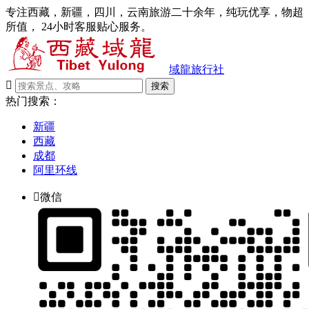
专注西藏，新疆，四川，云南旅游二十余年，纯玩优享，物超
所值， 24小时客服贴心服务。
域龍旅行社

搜索
热门搜索：
新疆
西藏
成都
阿里环线

微信