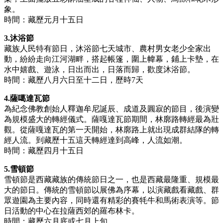
象。
時間：藏歷元月十五日
3.沐浴節
藏族人民特有節日，沐浴節七天城市、農村男女老少全家出
動，紛紛走向江河湖畔，搭起帳篷，圍上幃幕，鋪上卡墊，在
水中嬉戲、遊泳，日出而出，日落而歸，歡度沐浴節。
時間：藏歷八月六日至十二日，歷時7天
4.薩噶達瓦節
為紀念佛教創始人釋迦牟尼誕辰、成道及圓寂的節目，後演變
為規模盛大的轉經儀式。薩嘎達瓦節期間，林廓路轉經最為壯
觀。從薩嘎達瓦的第一天開始，林廓路上就出現成群結隊的轉
經人流。到藏歷十五這天轉經達到高峰，人流如潮。
時間：藏歷四月十五日
5.雪頓節
雪頓節是西藏藏族的傳統節日之一，也是西藏最隆重、規模最
大的節日。傳統的雪頓節以展佛為序幕，以演藏戲看藏戲、群
眾遊園為主要內容，同時還有精彩的賽牦牛和馬術表演等。節
日活動的中心在拉薩西郊的羅布林卡。
時間：藏歷六月底或七月上旬