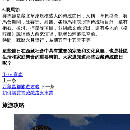
6.賽馬節
賽馬節是藏北草原規模盛大的傳統節日，又稱「草原盛會。賽
馬會期間，除賽馬、射箭、各種馬術表演等傳統項目外，還有
抱石、拔河、摔跤等項目，並組織文藝演出，還有各地的《格
薩爾》說唱藝人前來演唱，聽者如潮盛況空前。
時間：藏歷六月舉行，為期五至十五天不等
這些節日在西藏社會中具有重要的宗教和文化意義，也是社區
生活和家庭聚會的重要時刻。大家還知道那些西藏傳統節日
呢？

0
人喜欢
上一条
西藏昌都旅遊攻略
下一条
如何購買青藏鐵路火車票
旅游攻略