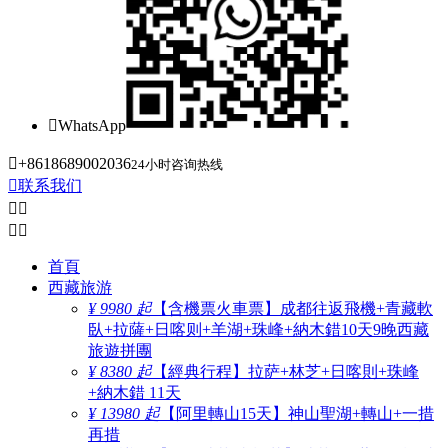

WhatsApp

+8618689002036
24小时咨询热线

联系我们




首頁
西藏旅游
¥ 9980 起
【含機票火車票】成都往返飛機+青藏軟
臥+拉薩+日喀则+羊湖+珠峰+納木錯10天9晚西藏
旅遊拼團
¥ 8380 起
【經典行程】拉萨+林芝+日喀則+珠峰
+納木錯 11天
¥ 13980 起
【阿里轉山15天】神山聖湖+轉山+一措
再措