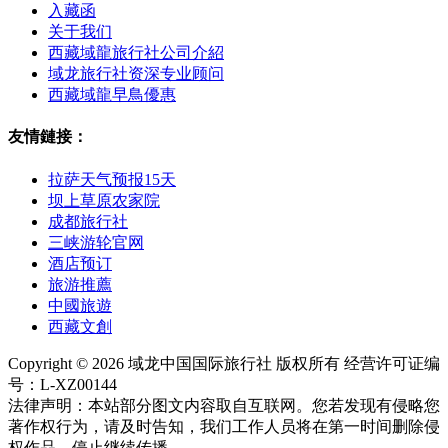
入藏函
关于我们
西藏域龍旅行社公司介紹
域龙旅行社资深专业顾问
西藏域龍早鳥優惠
友情鏈接：
拉萨天气预报15天
坝上草原农家院
成都旅行社
三峡游轮官网
酒店预订
旅游推薦
中國旅遊
西藏文創
Copyright © 2026 域龙中国国际旅行社 版权所有 经营许可证编
号：L-XZ00144
法律声明：本站部分图文内容取自互联网。您若发现有侵略您
著作权行为，请及时告知，我们工作人员将在第一时间删除侵
权作品、停止继续传播。