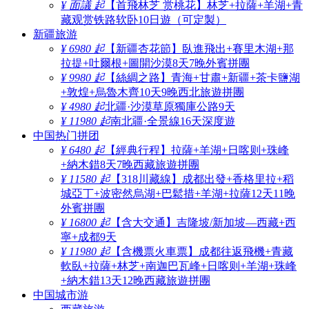
¥ 面議 起
【首飛林芝 赏桃花】林芝+拉薩+羊湖+青
藏观赏铁路软卧10日遊（可定製）
新疆旅游
¥ 6980 起
【新疆杏花節】臥進飛出+賽里木湖+那
拉提+吐爾根+圖開沙漠8天7晚外賓拼團
¥ 9980 起
【絲綢之路】青海+甘肅+新疆+茶卡鹽湖
+敦煌+烏魯木齊10天9晚西北旅遊拼團
¥ 4980 起
北疆·沙漠草原獨庫公路9天
¥ 11980 起
南北疆·全景線16天深度遊
中国热门拼团
¥ 6480 起
【經典行程】拉薩+羊湖+日喀则+珠峰
+納木錯8天7晚西藏旅遊拼團
¥ 11580 起
【318川藏線】成都出發+香格里拉+稻
城亞丁+波密然烏湖+巴鬆措+羊湖+拉薩12天11晚
外賓拼團
¥ 16800 起
【含大交通】吉隆坡/新加坡—西藏+西
寧+成都9天
¥ 11980 起
【含機票火車票】成都往返飛機+青藏
軟臥+拉薩+林芝+南迦巴瓦峰+日喀则+羊湖+珠峰
+納木錯13天12晚西藏旅遊拼團
中国城市游