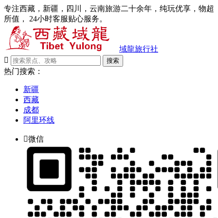
专注西藏，新疆，四川，云南旅游二十余年，纯玩优享，物超
所值， 24小时客服贴心服务。
域龍旅行社

搜索
热门搜索：
新疆
西藏
成都
阿里环线

微信