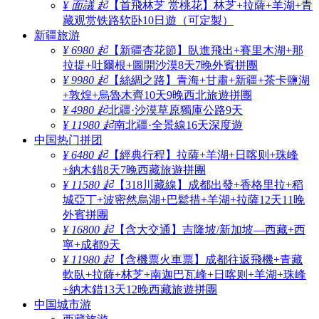
¥ 面議 起
【首飛林芝 赏桃花】林芝+拉薩+羊湖+青
藏观赏铁路软卧10日遊（可定製）
新疆旅游
¥ 6980 起
【新疆杏花節】臥進飛出+賽里木湖+那
拉提+吐爾根+圖開沙漠8天7晚外賓拼團
¥ 9980 起
【絲綢之路】青海+甘肅+新疆+茶卡鹽湖
+敦煌+烏魯木齊10天9晚西北旅遊拼團
¥ 4980 起
北疆·沙漠草原獨庫公路9天
¥ 11980 起
南北疆·全景線16天深度遊
中国热门拼团
¥ 6480 起
【經典行程】拉薩+羊湖+日喀则+珠峰
+納木錯8天7晚西藏旅遊拼團
¥ 11580 起
【318川藏線】成都出發+香格里拉+稻
城亞丁+波密然烏湖+巴鬆措+羊湖+拉薩12天11晚
外賓拼團
¥ 16800 起
【含大交通】吉隆坡/新加坡—西藏+西
寧+成都9天
¥ 11980 起
【含機票火車票】成都往返飛機+青藏
軟臥+拉薩+林芝+南迦巴瓦峰+日喀则+羊湖+珠峰
+納木錯13天12晚西藏旅遊拼團
中国城市游