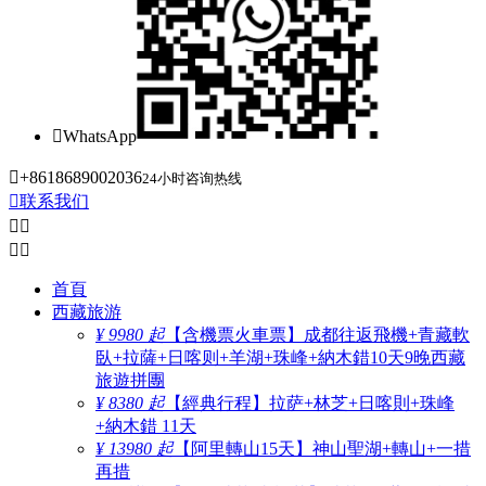

WhatsApp

+8618689002036
24小时咨询热线

联系我们




首頁
西藏旅游
¥ 9980 起
【含機票火車票】成都往返飛機+青藏軟
臥+拉薩+日喀则+羊湖+珠峰+納木錯10天9晚西藏
旅遊拼團
¥ 8380 起
【經典行程】拉萨+林芝+日喀則+珠峰
+納木錯 11天
¥ 13980 起
【阿里轉山15天】神山聖湖+轉山+一措
再措