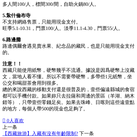
多人間100/人，標間300/間，自助火鍋80/人。
5.紮什倫布寺
不支持網絡售票，只能用現金支付。
旺季5.1-10.31，門票100/人。淡季11.1-4.30，門票55/人。
6.路邊攤
路邊偶爾會遇見賣水果、紀念品的藏民，也是只能用現金支付
的。
注意！！
西藏只能使用紙幣，硬幣幾乎不流通。據說是因爲硬幣上沒藏
文，當地人看不懂。所以不需要帶硬幣，多帶些1元紙幣，坐
公交和喝甜茶會用到很多。
總的來說西藏的移動支付還是很普及的，壹些偏遠縣城的食宿
都可以手機付款。如果妳只去拉薩和周邊的景區（羊湖、納木
錯等），只帶壹些零錢足矣。如果去珠峰、日喀則這些遠壹點
的地方，每個人帶500的現金也足夠了。

0
人喜欢
上一条
【西藏旅游】入藏有沒有年齡限制?
下一条