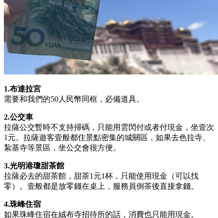
1.布達拉宮
需要和我們的50人民幣同框，必備道具。
2.公交車
拉薩公交暫時不支持掃碼，只能用雲閃付或者付現金，坐壹次
1元。拉薩遊客壹般都住景點密集的城關區，如果去色拉寺、
紮基寺等景區，坐公交會很方便。
3.光明港瓊甜茶館
拉薩必去的甜茶館，甜茶1元1杯，只能使用現金（可以找
零）。壹般都是放零錢在桌上，服務員倒茶後直接拿錢。
4.珠峰住宿
如果珠峰住宿在絨布寺招待所的話，消費也只能用現金。