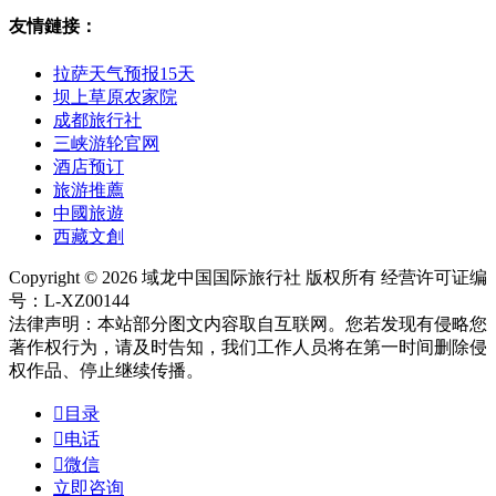
友情鏈接：
拉萨天气预报15天
坝上草原农家院
成都旅行社
三峡游轮官网
酒店预订
旅游推薦
中國旅遊
西藏文創
Copyright © 2026 域龙中国国际旅行社 版权所有 经营许可证编
号：L-XZ00144
法律声明：本站部分图文内容取自互联网。您若发现有侵略您
著作权行为，请及时告知，我们工作人员将在第一时间删除侵
权作品、停止继续传播。

目录

电话

微信
立即咨询