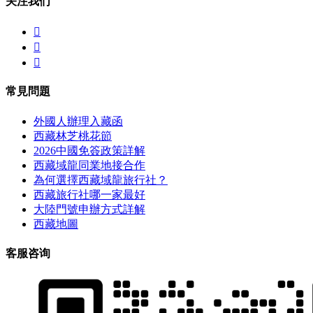
关注我们



常見問題
外國人辦理入藏函
西藏林芝桃花節
2026中國免簽政策詳解
西藏域龍同業地接合作
為何選擇西藏域龍旅行社？
西藏旅行社哪一家最好
大陸門號申辦方式詳解
西藏地圖
客服咨询