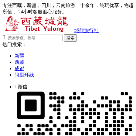
专注西藏，新疆，四川，云南旅游二十余年，纯玩优享，物超
所值， 24小时客服贴心服务。
域龍旅行社

搜索
热门搜索：
新疆
西藏
成都
阿里环线

微信