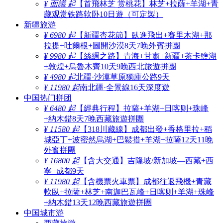
¥ 面議 起
【首飛林芝 赏桃花】林芝+拉薩+羊湖+青
藏观赏铁路软卧10日遊（可定製）
新疆旅游
¥ 6980 起
【新疆杏花節】臥進飛出+賽里木湖+那
拉提+吐爾根+圖開沙漠8天7晚外賓拼團
¥ 9980 起
【絲綢之路】青海+甘肅+新疆+茶卡鹽湖
+敦煌+烏魯木齊10天9晚西北旅遊拼團
¥ 4980 起
北疆·沙漠草原獨庫公路9天
¥ 11980 起
南北疆·全景線16天深度遊
中国热门拼团
¥ 6480 起
【經典行程】拉薩+羊湖+日喀则+珠峰
+納木錯8天7晚西藏旅遊拼團
¥ 11580 起
【318川藏線】成都出發+香格里拉+稻
城亞丁+波密然烏湖+巴鬆措+羊湖+拉薩12天11晚
外賓拼團
¥ 16800 起
【含大交通】吉隆坡/新加坡—西藏+西
寧+成都9天
¥ 11980 起
【含機票火車票】成都往返飛機+青藏
軟臥+拉薩+林芝+南迦巴瓦峰+日喀则+羊湖+珠峰
+納木錯13天12晚西藏旅遊拼團
中国城市游