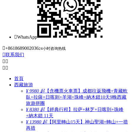

WhatsApp

+8618689002036
24小时咨询热线

联系我们




首頁
西藏旅游
¥ 9980 起
【含機票火車票】成都往返飛機+青藏軟
臥+拉薩+日喀则+羊湖+珠峰+納木錯10天9晚西藏
旅遊拼團
¥ 8380 起
【經典行程】拉萨+林芝+日喀則+珠峰
+納木錯 11天
¥ 13980 起
【阿里轉山15天】神山聖湖+轉山+一措
再措