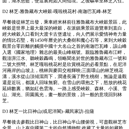
面，湖水悠藍，使這裏宛如人間仙境。之後驅車至林芝入住。
D2 林芝-雅魯藏布大峽穀-嘎啦桃花村-南迦巴瓦峰-林芝
早餐後從林芝出發，乘車經米林前往雅魯藏布大峽穀景區，此
峽穀是世界上最大最深的峽穀，在派鎮乘景區遊覽車到直白，
經大峽穀入口看到大渡卡古堡遺址，向人們展示愛情神奇力量
的情比石堅，有1450年曆史的大桑樹和魔心石等，來到大峽穀
觀景台零距離的觸摸中國十大名山之首的南迦巴瓦峰，該山峰
入選《國家地理》雜志的最美山峰稱號。親臨雅魯藏布江畔，
觀澎湃江水、聽峽穀轟鳴，領略聞名於世的雅魯藏布江一號和
二號大拐彎。林芝嘎啦桃花村是欣賞桃花的必看景點，在尼洋
河兩岸的山坡上，桃林與麥田交相輝映;三面環山的林芝桃花
溝，溪水從山頂傾瀉而下，澗邊長滿了野生桃樹，無論是遠觀
還是近玩，都讓人回味無窮。在雪山的環抱之下，怒放的桃花
延綿數裏，猶如紅色雲海。一路上感受峽穀、森林、小溪、雪
山、湖光、田園風光，畫一般的景致，詩一般的意境回到林
芝。
D3 林芝一比日神山(或尼洋閣)–藏民家訪-拉薩
早餐後去參觀比日神山，比日神山半山腰俯視，可盡觀林芝市
全景，山上有中國第二大的自然博物館,收藏了大量的如藏羚