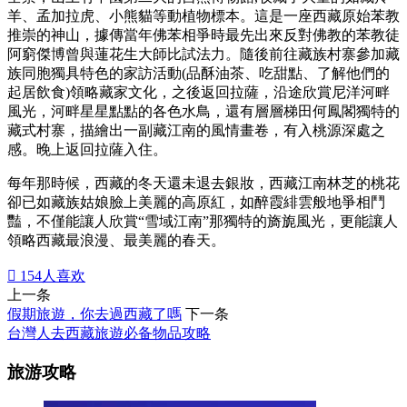
羊、孟加拉虎、小熊貓等動植物標本。這是一座西藏原始苯教
推崇的神山，據傳當年佛苯相爭時最先出來反對佛教的苯教徒
阿窮傑博曾與蓮花生大師比試法力。隨後前往藏族村寨參加藏
族同胞獨具特色的家訪活動(品酥油茶、吃甜點、了解他們的
起居飲食)領略藏家文化，之後返回拉薩，沿途欣賞尼洋河畔
風光，河畔星星點點的各色水鳥，還有層層梯田何鳳閣獨特的
藏式村寨，描繪出一副藏江南的風情畫卷，有入桃源深處之
感。晚上返回拉薩入住。
每年那時候，西藏的冬天還未退去銀妝，西藏江南林芝的桃花
卻已如藏族姑娘臉上美麗的高原紅，如醉霞緋雲般地爭相鬥
豔，不僅能讓人欣賞“雪域江南”那獨特的旖旎風光，更能讓人
領略西藏最浪漫、最美麗的春天。

154
人喜欢
上一条
假期旅遊，你去過西藏了嗎
下一条
台灣人去西藏旅遊必备物品攻略
旅游攻略