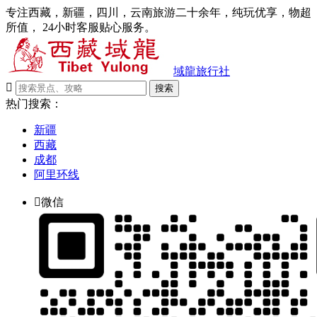
专注西藏，新疆，四川，云南旅游二十余年，纯玩优享，物超
所值， 24小时客服贴心服务。
域龍旅行社

搜索
热门搜索：
新疆
西藏
成都
阿里环线

微信