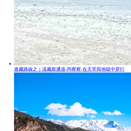
進藏路線之｜滇藏新通道-丙察察·在天堂與地獄中穿行