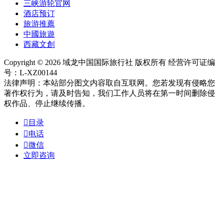
三峡游轮官网
酒店预订
旅游推薦
中國旅遊
西藏文創
Copyright © 2026 域龙中国国际旅行社 版权所有 经营许可证编
号：L-XZ00144
法律声明：本站部分图文内容取自互联网。您若发现有侵略您
著作权行为，请及时告知，我们工作人员将在第一时间删除侵
权作品、停止继续传播。

目录

电话

微信
立即咨询