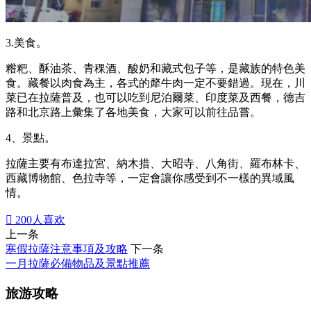
3.美食。
糌粑、酥油茶、青稞酒、酸奶和藏式包子等，是藏族的特色美
食。藏餐以肉食為主，各式的犛牛肉一定不要錯過。現在，川
菜已在拉薩普及，也可以吃到尼泊爾菜、印度菜及西餐，德吉
路和北京路上彙集了各地美食，大家可以前往品嘗。
4、景點。
拉薩主要有布達拉宮、納木措、大昭寺、八角街、羅布林卡、
西藏博物館、色拉寺等，一定會讓你感受到不一樣的異域風
情。

200
人喜欢
上一条
寒假拉薩注意事項及攻略
下一条
一月拉薩必備物品及景點推薦
旅游攻略