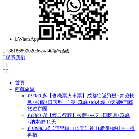

WhatsApp

+8618689002036
24小时咨询热线

联系我们




首頁
西藏旅游
¥ 9980 起
【含機票火車票】成都往返飛機+青藏軟
臥+拉薩+日喀则+羊湖+珠峰+納木錯10天9晚西藏
旅遊拼團
¥ 8380 起
【經典行程】拉萨+林芝+日喀則+珠峰
+納木錯 11天
¥ 13980 起
【阿里轉山15天】神山聖湖+轉山+一措
再措