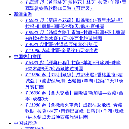
¥ 面議 起
【首飛林芝 赏桃花】林芝+拉薩+羊湖+青
藏观赏铁路软卧10日遊（可定製）
新疆旅游
¥ 6980 起
【新疆杏花節】臥進飛出+賽里木湖+那
拉提+吐爾根+圖開沙漠8天7晚外賓拼團
¥ 9980 起
【絲綢之路】青海+甘肅+新疆+茶卡鹽湖
+敦煌+烏魯木齊10天9晚西北旅遊拼團
¥ 4980 起
北疆·沙漠草原獨庫公路9天
¥ 11980 起
南北疆·全景線16天深度遊
中国热门拼团
¥ 6480 起
【經典行程】拉薩+羊湖+日喀则+珠峰
+納木錯8天7晚西藏旅遊拼團
¥ 11580 起
【318川藏線】成都出發+香格里拉+稻
城亞丁+波密然烏湖+巴鬆措+羊湖+拉薩12天11晚
外賓拼團
¥ 16800 起
【含大交通】吉隆坡/新加坡—西藏+西
寧+成都9天
¥ 11980 起
【含機票火車票】成都往返飛機+青藏
軟臥+拉薩+林芝+南迦巴瓦峰+日喀则+羊湖+珠峰
+納木錯13天12晚西藏旅遊拼團
中国城市游