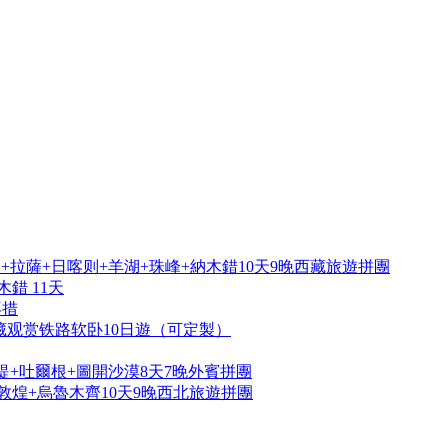
拉薩+日喀则+羊湖+珠峰+納木錯10天9晚西藏旅遊拼團
錯 11天
再措
藏观赏铁路软卧10日遊（可定製）
提+吐爾根+圖開沙漠8天7晚外賓拼團
敦煌+烏魯木齊10天9晚西北旅遊拼團