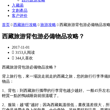
四川旅游攻略
入藏函
文創產品
客户评价
首页
西藏旅行攻略
旅游攻略
西藏旅游背包游必備物品攻



西藏旅游背包游必備物品攻略？
2017-11-01

3153人阅读

344人喜欢
西藏旅游背包游必備物品攻略？
背上旅行包，來一場說走就走的西藏之旅，您的旅行行李準備
物品：
1、背包：到西藏旅行攜帶的行李背包越少越好。一般45升左
輕質一點的鴨絨睡袋就很溫暖了。
2、服裝：越“暖”越好；因為西藏氣溫很低，晝夜溫差很大，
它會迅速帶走身上的熱量，十分危險。另外要特別注意，西藏