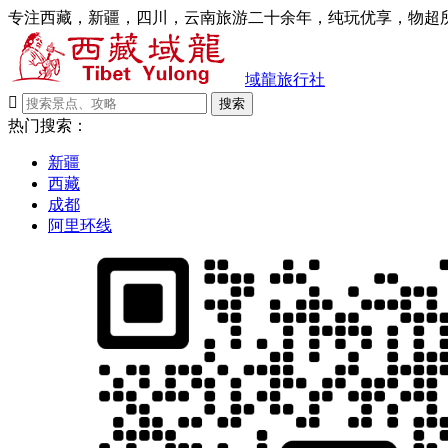
专注西藏，新疆，四川，云南旅游二十余年，纯玩优享，物超所
域龍旅行社

搜索
热门搜索：
新疆
西藏
成都
阿里环线