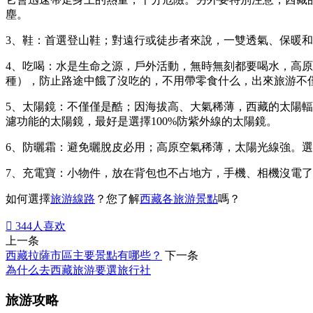
塵。
3、鞋：首選登山鞋；對遠行或徒步者來說，一雙透氣、保暖
4、吃喝：水是生命之源，戶外活動，無時無刻都要喝水，高
種），防止路途中餓了沒吃的，不用帶零食什么，出來旅游不
5、太陽鏡：不僅僅是酷；因海拔高、大氣稀薄，西藏的太陽
濾功能的太陽鏡，最好是選擇100%防紫外線的太陽鏡。
6、防曬霜：避免曬脫皮必用；高原空氣稀薄，太陽光線強。
7、充電寶：小物件，放在背包也不占地方，手機、相機沒電
如何選擇
旅游線路
？
您了解
西藏各旅游景點
嗎？

344
人喜欢
上一条
西藏拉薩市區主要景點有哪些？
下一条
為什么去西藏旅游要選旅行社
旅游攻略