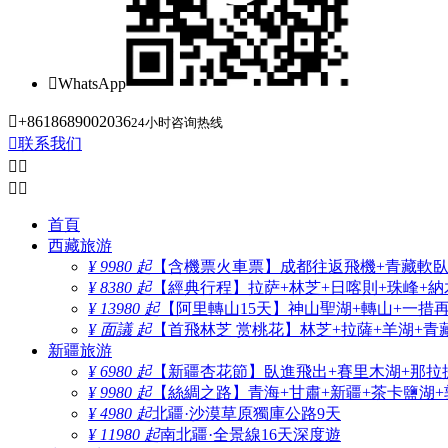

WhatsApp

+8618689002036
24小时咨询热线

联系我们




首頁
西藏旅游
¥ 9980 起
【含機票火車票】成都往返飛機+青藏軟臥+
¥ 8380 起
【經典行程】拉萨+林芝+日喀則+珠峰+納木
¥ 13980 起
【阿里轉山15天】神山聖湖+轉山+一措
¥ 面議 起
【首飛林芝 赏桃花】林芝+拉薩+羊湖+青
新疆旅游
¥ 6980 起
【新疆杏花節】臥進飛出+賽里木湖+那拉
¥ 9980 起
【絲綢之路】青海+甘肅+新疆+茶卡鹽湖+
¥ 4980 起
北疆·沙漠草原獨庫公路9天
¥ 11980 起
南北疆·全景線16天深度遊