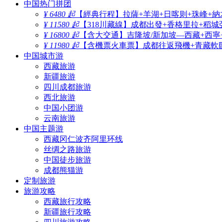
中国热门拼团
¥ 6480 起
【經典行程】拉薩+羊湖+日喀则+珠峰+納
¥ 11580 起
【318川藏線】成都出發+香格里拉+稻城
¥ 16800 起
【含大交通】吉隆坡/新加坡—西藏+西寧
¥ 11980 起
【含機票火車票】成都往返飛機+青藏軟臥
中国城市游
西藏旅游
新疆旅游
四川成都旅游
西北旅游
中国小团游
云南旅游
中国主题游
西藏冈仁波齐阿里环线
丝绸之路旅游
中国徒步旅游
成都熊猫游
定制旅游
旅游攻略
西藏旅行攻略
新疆旅行攻略