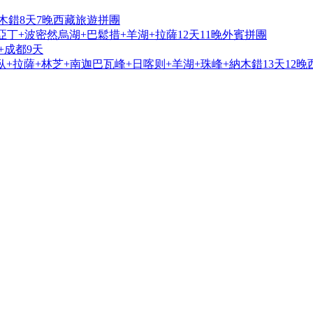
木錯8天7晚西藏旅遊拼團
亞丁+波密然烏湖+巴鬆措+羊湖+拉薩12天11晚外賓拼團
+成都9天
+拉薩+林芝+南迦巴瓦峰+日喀则+羊湖+珠峰+納木錯13天12