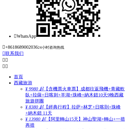

WhatsApp

+8618689002036
24小时咨询热线

联系我们




首頁
西藏旅游
¥ 9980 起
【含機票火車票】成都往返飛機+青藏軟
臥+拉薩+日喀则+羊湖+珠峰+納木錯10天9晚西藏
旅遊拼團
¥ 8380 起
【經典行程】拉萨+林芝+日喀則+珠峰
+納木錯 11天
¥ 13980 起
【阿里轉山15天】神山聖湖+轉山+一措
再措