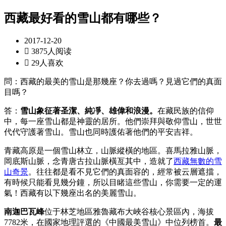
西藏最好看的雪山都有哪些？
2017-12-20

3875人阅读

29人喜欢
問：西藏的最美的雪山是那幾座？你去過嗎？見過它們的真面
目嗎？
答：
雪山象征著圣潔、純凈、雄偉和浪漫。
在藏民族的信仰
中，每一座雪山都是神靈的居所。他們崇拜與敬仰雪山，世世
代代守護著雪山。雪山也同時護佑著他們的平安吉祥。
青藏高原是一個雪山林立，山脈縱橫的地區。喜馬拉雅山脈，
岡底斯山脈，念青唐古拉山脈橫亙其中，造就了
西藏無數的雪
山奇景
。往往都是看不見它們的真面容的，經常被云層遮擋，
有時候只能看見幾分鐘，所以目睹這些雪山，你需要一定的運
氣！西藏有以下幾座出名的美麗雪山。
南迦巴瓦峰
位于林芝地區雅魯藏布大峽谷核心景區內，海拔
7782米，在國家地理評選的《中國最美雪山》中位列榜首。
最