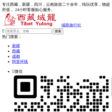
专注西藏，新疆，四川，云南旅游二十余年，纯玩优享，物超
所值， 24小时客服贴心服务。
域龍旅行社

搜索
热门搜索：
新疆
西藏
成都
阿里环线

微信