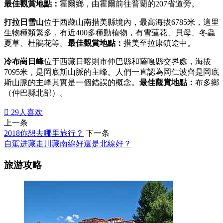
最佳觀賞地點：
霍爾鄉，由霍爾前往普蘭的207省道旁。
打拉日雪山
位于西藏山南措美縣境內，最高海拔6785米，這里
生物種類繁多，有近400多種動植物，有雪蓮花、貝母、冬蟲
夏草、杜鵑花等。
最佳觀賞地點：
措美至拉康鎮途中。
冷布崗日峰
位于西藏日喀則市仲巴縣和薩嘎縣交界處，海拔
7095米，是岡底斯山脈的主峰。人們一直認為岡仁波齊是岡底
斯山脈的主峰其實是一個錯誤的概念。
最佳觀賞地點：
布多鄉
（仲巴縣北部）。

29
人喜欢
上一条
2018你想去哪里旅行？
下一条
自駕进藏走川藏南線好還是北線好？
旅游攻略