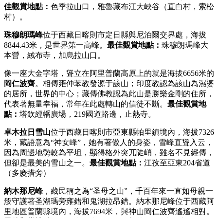
佳觀賞地點：
色季拉山口，雅魯藏布江大峽谷（直白村，索松
村）。
珠穆朗瑪峰
位于西藏日喀則市定日縣與尼泊爾交界處，海拔
8844.43米，是世界第一高峰。
最佳觀賞地點：
珠穆朗瑪峰大
本營，絨布寺，加烏拉山口。
像一座大金字塔，聳立在阿里普蘭高原上的就是海拔6656米的
岡仁波齊
。相傳雍仲苯教發源于該山；印度教認為該山為濕婆
的居所，世界的中心；藏傳佛教認為此山是勝樂金剛的住所，
代表著無量幸福，常年在此處轉山的信徒不斷。
最佳觀賞地
點：
塔欽經幡廣場，219國道路邊，止熱寺。
卓木拉日雪山
位于西藏日喀則市亞東縣帕里鎮境內，海拔7326
米，藏語意為“神女峰”，她有著傲人的身姿，雪峰直聳入云，
因為周邊地勢較為平坦，顯得格外突兀陡峭，雖名不見經傳，
但卻是最美的雪山之一。
最佳觀賞地點：
江孜至亞東204省道
（多慶措旁）
納木那尼峰
，藏民稱之為“圣母之山”，千百年來一直如母親一
般守護著圣湖瑪旁雍錯和鬼湖拉昂錯。納木那尼峰位于西藏阿
里地區普蘭縣境內，海拔7694米，與神山岡仁波齊遙遙相對。