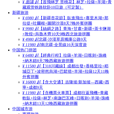
¥ 面議 起
【首飛林芝 赏桃花】林芝+拉薩+羊湖+青
藏观赏铁路软卧10日遊（可定製）
新疆旅游
¥ 6980 起
【新疆杏花節】臥進飛出+賽里木湖+那
拉提+吐爾根+圖開沙漠8天7晚外賓拼團
¥ 9980 起
【絲綢之路】青海+甘肅+新疆+茶卡鹽湖
+敦煌+烏魯木齊10天9晚西北旅遊拼團
¥ 4980 起
北疆·沙漠草原獨庫公路9天
¥ 11980 起
南北疆·全景線16天深度遊
中国热门拼团
¥ 6480 起
【經典行程】拉薩+羊湖+日喀则+珠峰
+納木錯8天7晚西藏旅遊拼團
¥ 11580 起
【318川藏線】成都出發+香格里拉+稻
城亞丁+波密然烏湖+巴鬆措+羊湖+拉薩12天11晚
外賓拼團
¥ 16800 起
【含大交通】吉隆坡/新加坡—西藏+西
寧+成都9天
¥ 11980 起
【含機票火車票】成都往返飛機+青藏
軟臥+拉薩+林芝+南迦巴瓦峰+日喀则+羊湖+珠峰
+納木錯13天12晚西藏旅遊拼團
中国城市游