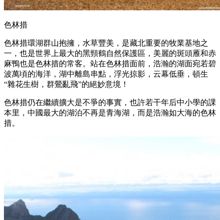
色林措
色林措環湖群山抱擁，水草豐美，是藏北重要的牧業基地之
一，也是世界上最大的黑頸鶴自然保護區，美麗的斑頭雁和赤
麻鴨也是色林措的常客。站在色林措面前，浩瀚的湖面宛若碧
波萬頃的海洋，湖中離島串點，浮光掠影，云幕低垂，頓生
“雜花生樹，群鶯亂飛”的絕妙意境！
色林措仍在繼續擴大是不爭的事實，也許若干年后中小學的課
本里，中國最大的湖泊不再是青海湖，而是浩瀚如大海的色林
措。