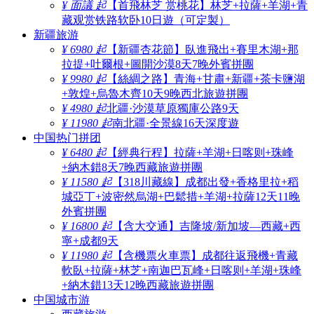
¥ 面議 起
【首飛林芝 赏桃花】林芝+拉薩+羊湖+青
藏观赏铁路软卧10日遊（可定製）
新疆旅游
¥ 6980 起
【新疆杏花節】臥進飛出+賽里木湖+那
拉提+吐爾根+圖開沙漠8天7晚外賓拼團
¥ 9980 起
【絲綢之路】青海+甘肅+新疆+茶卡鹽湖
+敦煌+烏魯木齊10天9晚西北旅遊拼團
¥ 4980 起
北疆·沙漠草原獨庫公路9天
¥ 11980 起
南北疆·全景線16天深度遊
中国热门拼团
¥ 6480 起
【經典行程】拉薩+羊湖+日喀则+珠峰
+納木錯8天7晚西藏旅遊拼團
¥ 11580 起
【318川藏線】成都出發+香格里拉+稻
城亞丁+波密然烏湖+巴鬆措+羊湖+拉薩12天11晚
外賓拼團
¥ 16800 起
【含大交通】吉隆坡/新加坡—西藏+西
寧+成都9天
¥ 11980 起
【含機票火車票】成都往返飛機+青藏
軟臥+拉薩+林芝+南迦巴瓦峰+日喀则+羊湖+珠峰
+納木錯13天12晚西藏旅遊拼團
中国城市游