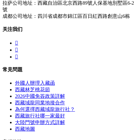
拉萨公司地址：西藏自治區北京西路89號人保基地別墅區6-2
號
成都公司地址：四川省成都市錦江區百日紅西路創意山6栋
关注我们



常見問題
外國人辦理入藏函
西藏林芝桃花節
2026中國免簽政策詳解
西藏域龍同業地接合作
為何選擇西藏域龍旅行社？
西藏旅行社哪一家最好
大陸門號申辦方式詳解
西藏地圖