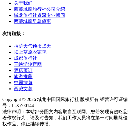
关于我们
西藏域龍旅行社公司介紹
域龙旅行社资深专业顾问
西藏域龍早鳥優惠
友情鏈接：
拉萨天气预报15天
坝上草原农家院
成都旅行社
三峡游轮官网
酒店预订
旅游推薦
中國旅遊
西藏文創
Copyright © 2026 域龙中国国际旅行社 版权所有 经营许可证编
号：L-XZ00144
法律声明：本站部分图文内容取自互联网。您若发现有侵略您
著作权行为，请及时告知，我们工作人员将在第一时间删除侵
权作品、停止继续传播。