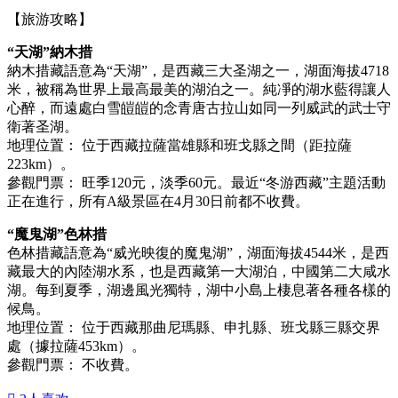
【旅游攻略】
“天湖”納木措
納木措藏語意為“天湖”，是西藏三大圣湖之一，湖面海拔4718
米，被稱為世界上最高最美的湖泊之一。純凈的湖水藍得讓人
心醉，而遠處白雪皚皚的念青唐古拉山如同一列威武的武士守
衛著圣湖。
地理位置： 位于西藏拉薩當雄縣和班戈縣之間（距拉薩
223km）。
參觀門票： 旺季120元，淡季60元。最近“冬游西藏”主題活動
正在進行，所有A級景區在4月30日前都不收費。
“魔鬼湖”色林措
色林措藏語意為“威光映復的魔鬼湖”，湖面海拔4544米，是西
藏最大的內陸湖水系，也是西藏第一大湖泊，中國第二大咸水
湖。每到夏季，湖邊風光獨特，湖中小島上棲息著各種各樣的
候鳥。
地理位置： 位于西藏那曲尼瑪縣、申扎縣、班戈縣三縣交界
處（據拉薩453km）。
參觀門票： 不收費。