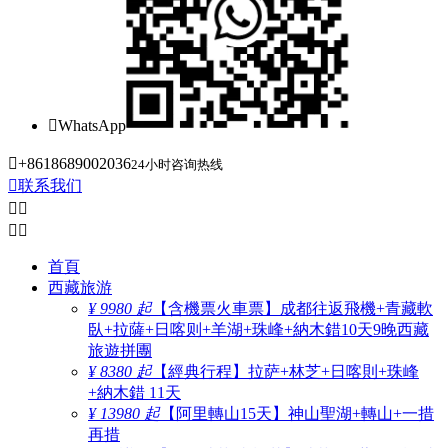

WhatsApp

+8618689002036
24小时咨询热线

联系我们




首頁
西藏旅游
¥ 9980 起
【含機票火車票】成都往返飛機+青藏軟
臥+拉薩+日喀则+羊湖+珠峰+納木錯10天9晚西藏
旅遊拼團
¥ 8380 起
【經典行程】拉萨+林芝+日喀則+珠峰
+納木錯 11天
¥ 13980 起
【阿里轉山15天】神山聖湖+轉山+一措
再措