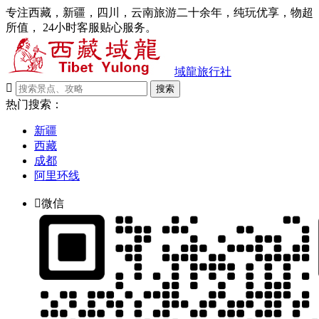
专注西藏，新疆，四川，云南旅游二十余年，纯玩优享，物超
所值， 24小时客服贴心服务。
域龍旅行社

搜索
热门搜索：
新疆
西藏
成都
阿里环线

微信