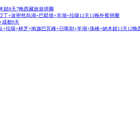
木錯8天7晚西藏旅遊拼團
亞丁+波密然烏湖+巴鬆措+羊湖+拉薩12天11晚外賓拼團
+成都9天
+拉薩+林芝+南迦巴瓦峰+日喀则+羊湖+珠峰+納木錯13天12