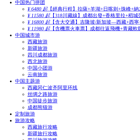
中国热门拼团
¥ 6480 起
【經典行程】拉薩+羊湖+日喀则+珠峰+納
¥ 11580 起
【318川藏線】成都出發+香格里拉+稻城
¥ 16800 起
【含大交通】吉隆坡/新加坡—西藏+西寧
¥ 11980 起
【含機票火車票】成都往返飛機+青藏軟臥
中国城市游
西藏旅游
新疆旅游
四川成都旅游
西北旅游
中国小团游
云南旅游
中国主题游
西藏冈仁波齐阿里环线
丝绸之路旅游
中国徒步旅游
成都熊猫游
定制旅游
旅游攻略
西藏旅行攻略
新疆旅行攻略