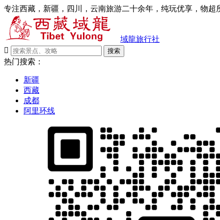
专注西藏，新疆，四川，云南旅游二十余年，纯玩优享，物超所
域龍旅行社

搜索
热门搜索：
新疆
西藏
成都
阿里环线