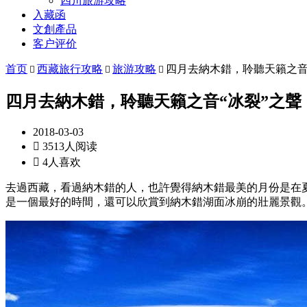
四川旅游攻略
入藏函
文創產品
客户评价
首页
西藏旅行攻略
旅游攻略
四月去納木錯，聆聽天籟之音



四月去納木錯，聆聽天籟之音“冰裂”之聲
2018-03-03

3513人阅读

4人喜欢
去過西藏，看過納木錯的人，也許覺得納木錯最美的月份是在夏
是一個最好的時間，還可以欣賞到納木錯湖面冰崩的壯麗景觀