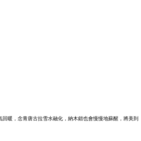
氣回暖，念青唐古拉雪水融化，納木錯也會慢慢地蘇醒，將美到