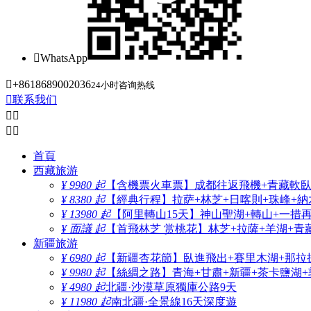

WhatsApp

+8618689002036
24小时咨询热线

联系我们




首頁
西藏旅游
¥ 9980 起
【含機票火車票】成都往返飛機+青藏軟臥+
¥ 8380 起
【經典行程】拉萨+林芝+日喀則+珠峰+納木
¥ 13980 起
【阿里轉山15天】神山聖湖+轉山+一措
¥ 面議 起
【首飛林芝 赏桃花】林芝+拉薩+羊湖+青
新疆旅游
¥ 6980 起
【新疆杏花節】臥進飛出+賽里木湖+那拉
¥ 9980 起
【絲綢之路】青海+甘肅+新疆+茶卡鹽湖+
¥ 4980 起
北疆·沙漠草原獨庫公路9天
¥ 11980 起
南北疆·全景線16天深度遊