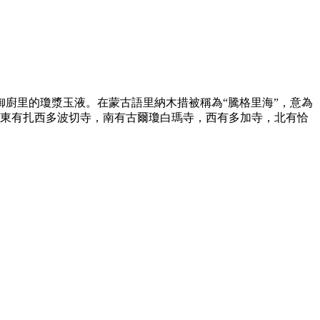
御廚里的瓊漿玉液。在蒙古語里納木措被稱為“騰格里海”，意為
即東有扎西多波切寺，南有古爾瓊白瑪寺，西有多加寺，北有恰