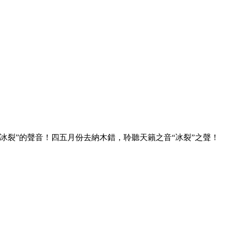
裂”的聲音！四五月份去納木錯，聆聽天籟之音“冰裂”之聲！