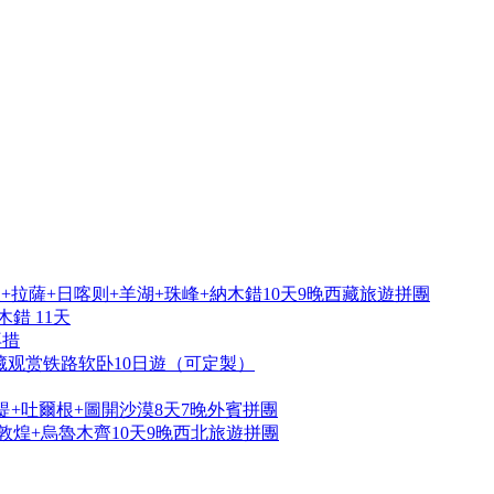
拉薩+日喀则+羊湖+珠峰+納木錯10天9晚西藏旅遊拼團
錯 11天
再措
藏观赏铁路软卧10日遊（可定製）
提+吐爾根+圖開沙漠8天7晚外賓拼團
敦煌+烏魯木齊10天9晚西北旅遊拼團