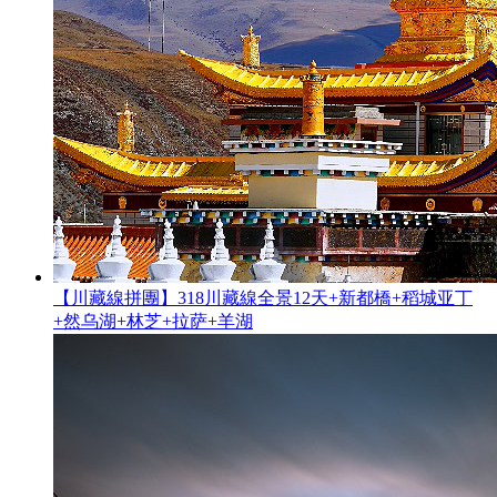
【川藏線拼團】318川藏線全景12天+新都橋+稻城亚丁
+然乌湖+林芝+拉萨+羊湖