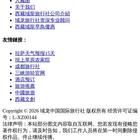
入藏函
关于我们
西藏域龍旅行社公司介紹
域龙旅行社资深专业顾问
西藏域龍早鳥優惠
友情鏈接：
拉萨天气预报15天
坝上草原农家院
成都旅行社
三峡游轮官网
酒店预订
旅游推薦
中國旅遊
西藏文創
Copyright © 2026 域龙中国国际旅行社 版权所有 经营许可证编
号：L-XZ00144
法律声明：本站部分图文内容取自互联网。您若发现有侵略您
著作权行为，请及时告知，我们工作人员将在第一时间删除侵
权作品、停止继续传播。