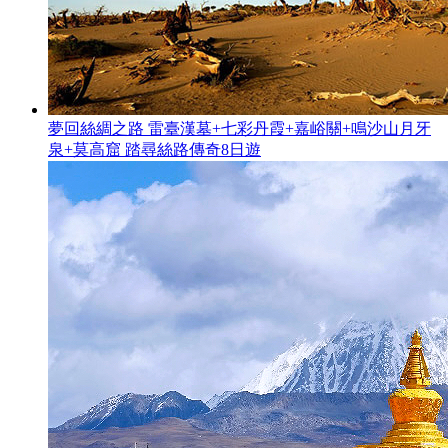
夢回絲綢之路 雷臺漢墓+七彩丹霞+嘉峪關+鳴沙山月牙
泉+莫高窟 踏尋絲路傳奇8日遊