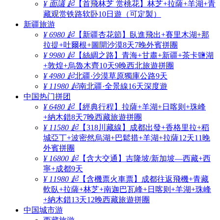
¥ 面議 起
【首飛林芝 赏桃花】林芝+拉薩+羊湖+青
藏观赏铁路软卧10日遊（可定製）
新疆旅游
¥ 6980 起
【新疆杏花節】臥進飛出+賽里木湖+那
拉提+吐爾根+圖開沙漠8天7晚外賓拼團
¥ 9980 起
【絲綢之路】青海+甘肅+新疆+茶卡鹽湖
+敦煌+烏魯木齊10天9晚西北旅遊拼團
¥ 4980 起
北疆·沙漠草原獨庫公路9天
¥ 11980 起
南北疆·全景線16天深度遊
中国热门拼团
¥ 6480 起
【經典行程】拉薩+羊湖+日喀则+珠峰
+納木錯8天7晚西藏旅遊拼團
¥ 11580 起
【318川藏線】成都出發+香格里拉+稻
城亞丁+波密然烏湖+巴鬆措+羊湖+拉薩12天11晚
外賓拼團
¥ 16800 起
【含大交通】吉隆坡/新加坡—西藏+西
寧+成都9天
¥ 11980 起
【含機票火車票】成都往返飛機+青藏
軟臥+拉薩+林芝+南迦巴瓦峰+日喀则+羊湖+珠峰
+納木錯13天12晚西藏旅遊拼團
中国城市游