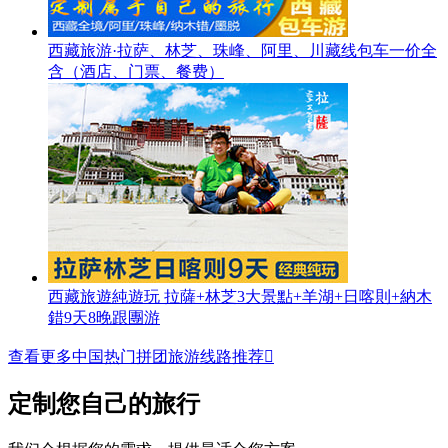
西藏旅游·拉萨、林芝、珠峰、阿里、川藏线包车一价全
含（酒店、门票、餐费）
西藏旅遊純遊玩 拉薩+林芝3大景點+羊湖+日喀則+納木
錯9天8晚跟團游
查看更多中国热门拼团旅游线路推荐

定制您自己的旅行