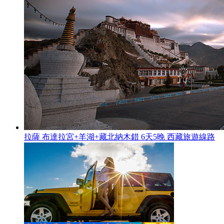
拉薩 布達拉宮+羊湖+藏北納木錯 6天5晚 西藏旅遊線路