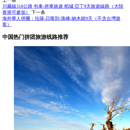
上一条
川藏線318公路 包車-拼車旅遊 稻城 亞丁9天旅遊線路（大陸
香港可參加）
下一条
海外華人拼團：拉薩-日喀則-珠峰-納木錯9天（不含台灣遊
客）
中国热门拼团旅游线路推荐