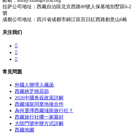
邮箱：info@xizanglvyou.org
拉萨公司地址：西藏自治區北京西路89號人保基地別墅區6-2
號
成都公司地址：四川省成都市錦江區百日紅西路創意山6栋
关注我们



常見問題
外國人辦理入藏函
西藏林芝桃花節
2026中國免簽政策詳解
西藏域龍同業地接合作
為何選擇西藏域龍旅行社？
西藏旅行社哪一家最好
大陸門號申辦方式詳解
西藏地圖