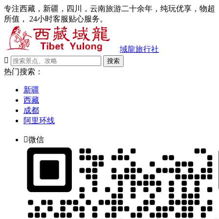
专注西藏，新疆，四川，云南旅游二十余年，纯玩优享，物超
所值， 24小时客服贴心服务。
域龍旅行社

搜索
热门搜索：
新疆
西藏
成都
阿里环线

微信