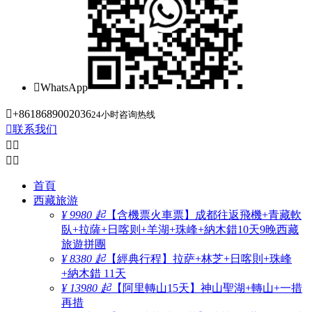

WhatsApp

+8618689002036
24小时咨询热线

联系我们




首頁
西藏旅游
¥ 9980 起
【含機票火車票】成都往返飛機+青藏軟
臥+拉薩+日喀则+羊湖+珠峰+納木錯10天9晚西藏
旅遊拼團
¥ 8380 起
【經典行程】拉萨+林芝+日喀則+珠峰
+納木錯 11天
¥ 13980 起
【阿里轉山15天】神山聖湖+轉山+一措
再措