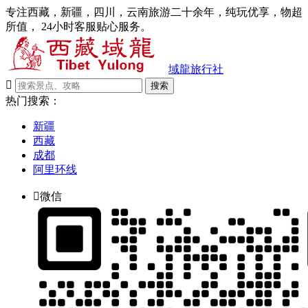
专注西藏，新疆，四川，云南旅游二十余年，纯玩优享，物超
所值， 24小时客服贴心服务。
域龍旅行社

搜索
热门搜索：
新疆
西藏
成都
阿里环线

微信