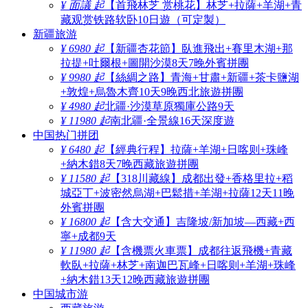
¥ 面議 起
【首飛林芝 赏桃花】林芝+拉薩+羊湖+青
藏观赏铁路软卧10日遊（可定製）
新疆旅游
¥ 6980 起
【新疆杏花節】臥進飛出+賽里木湖+那
拉提+吐爾根+圖開沙漠8天7晚外賓拼團
¥ 9980 起
【絲綢之路】青海+甘肅+新疆+茶卡鹽湖
+敦煌+烏魯木齊10天9晚西北旅遊拼團
¥ 4980 起
北疆·沙漠草原獨庫公路9天
¥ 11980 起
南北疆·全景線16天深度遊
中国热门拼团
¥ 6480 起
【經典行程】拉薩+羊湖+日喀则+珠峰
+納木錯8天7晚西藏旅遊拼團
¥ 11580 起
【318川藏線】成都出發+香格里拉+稻
城亞丁+波密然烏湖+巴鬆措+羊湖+拉薩12天11晚
外賓拼團
¥ 16800 起
【含大交通】吉隆坡/新加坡—西藏+西
寧+成都9天
¥ 11980 起
【含機票火車票】成都往返飛機+青藏
軟臥+拉薩+林芝+南迦巴瓦峰+日喀则+羊湖+珠峰
+納木錯13天12晚西藏旅遊拼團
中国城市游