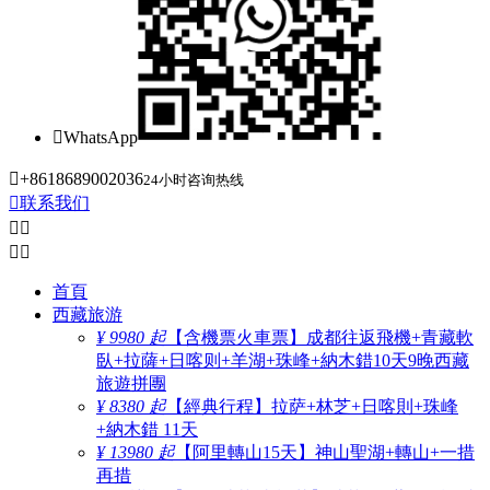

WhatsApp

+8618689002036
24小时咨询热线

联系我们




首頁
西藏旅游
¥ 9980 起
【含機票火車票】成都往返飛機+青藏軟
臥+拉薩+日喀则+羊湖+珠峰+納木錯10天9晚西藏
旅遊拼團
¥ 8380 起
【經典行程】拉萨+林芝+日喀則+珠峰
+納木錯 11天
¥ 13980 起
【阿里轉山15天】神山聖湖+轉山+一措
再措