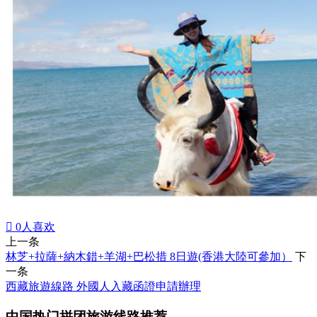

0
人喜欢
上一条
林芝+拉薩+納木錯+羊湖+巴松措 8日遊(香港大陸可參加）
下
一条
西藏旅遊線路 外國人入藏函證申請辦理
中国热门拼团旅游线路推荐