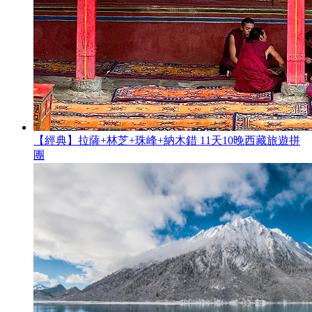
【經典】拉薩+林芝+珠峰+納木錯 11天10晚西藏旅遊拼
團