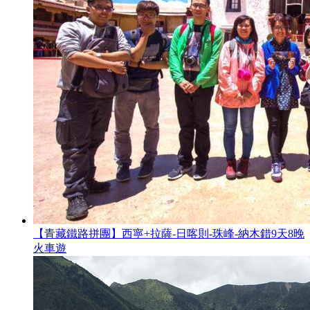
【青藏鐵路拼團】西寧+拉薩-日喀則-珠峰-納木錯9天8晚
火車遊