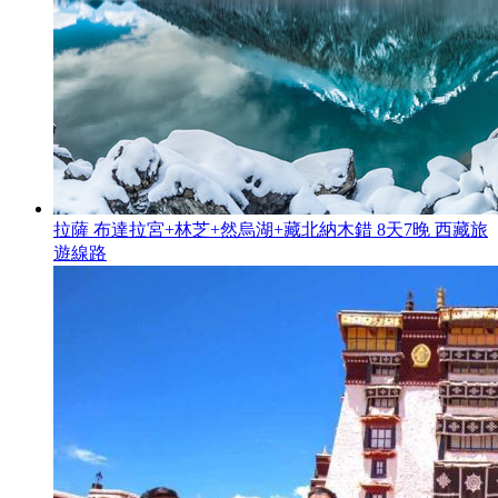
拉薩 布達拉宮+林芝+然烏湖+藏北納木錯 8天7晚 西藏旅
遊線路