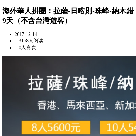
海外華人拼團：拉薩-日喀則-珠峰-納木錯
9天（不含台灣遊客）
2017-12-14

3158人阅读

0人喜欢