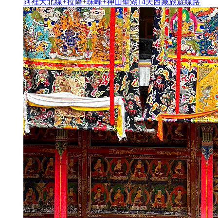
阿裡大北線+拉薩+珠峰+神山聖湖14天西藏旅遊線路