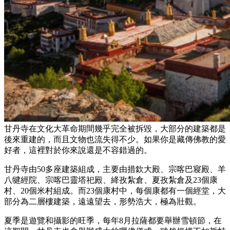
甘丹寺在文化大革命期間幾乎完全被拆毀，大部分的建築都是
後來重建的，而且文物也流失得不少。如果你是藏傳佛教的愛
好者，這裡對於你來說還是不容錯過的。
甘丹寺由50多座建築組成，主要由措欽大殿、宗喀巴寢殿、羊
八犍經院、宗喀巴靈塔祀殿、絳孜紮倉、夏孜紮倉及23個康
村、20個米村組成。而23個康村中，每個康都有一個經堂，大
部分為二層樓建築，遠遠望去，形勢浩大，極為壯觀。
夏季是遊覽和攝影的旺季，每年8月拉薩都要舉辦雪頓節，在