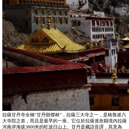
拉薩甘丹寺全稱“甘丹朗傑林”，拉薩三大寺之一，是格魯派六
大寺院之首，而且是最早的一座。它位於拉薩達孜縣境內拉薩
河南岸海拔3800米的旺波日山上。甘丹是藏語音譯，其意為