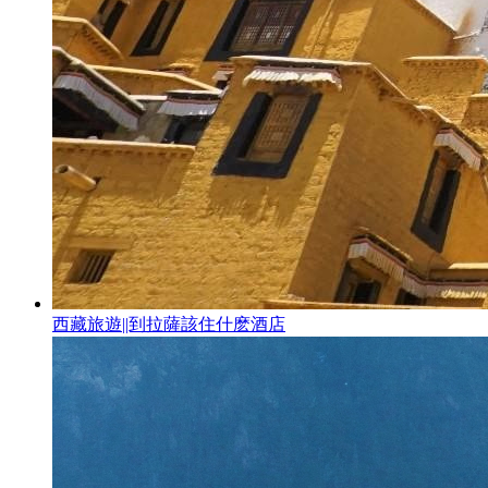
西藏旅遊||到拉薩該住什麽酒店