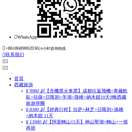

WhatsApp

+8618689002036
24小时咨询热线

联系我们




首頁
西藏旅游
¥ 9980 起
【含機票火車票】成都往返飛機+青藏軟
臥+拉薩+日喀则+羊湖+珠峰+納木錯10天9晚西藏
旅遊拼團
¥ 8380 起
【經典行程】拉萨+林芝+日喀則+珠峰
+納木錯 11天
¥ 13980 起
【阿里轉山15天】神山聖湖+轉山+一措
再措