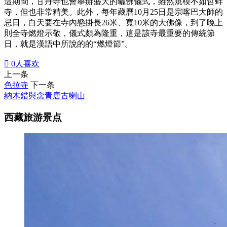
這期間，甘丹寺也會舉辦盛大的曬佛儀式，雖然規模不如哲蚌
寺，但也非常精美。此外，每年藏曆10月25日是宗喀巴大師的
忌日，白天要在寺內懸掛長26米、寬10米的大佛像，到了晚上
則全寺燃燈示敬，儀式頗為隆重，這是該寺最重要的傳統節
日，就是漢語中所說的的“燃燈節”。

0
人喜欢
上一条
色拉寺
下一条
納木錯與念青唐古喇山
西藏旅游景点