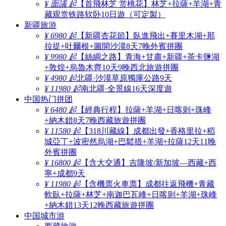
¥ 面議 起
【首飛林芝 赏桃花】林芝+拉薩+羊湖+青
藏观赏铁路软卧10日遊（可定製）
新疆旅游
¥ 6980 起
【新疆杏花節】臥進飛出+賽里木湖+那
拉提+吐爾根+圖開沙漠8天7晚外賓拼團
¥ 9980 起
【絲綢之路】青海+甘肅+新疆+茶卡鹽湖
+敦煌+烏魯木齊10天9晚西北旅遊拼團
¥ 4980 起
北疆·沙漠草原獨庫公路9天
¥ 11980 起
南北疆·全景線16天深度遊
中国热门拼团
¥ 6480 起
【經典行程】拉薩+羊湖+日喀则+珠峰
+納木錯8天7晚西藏旅遊拼團
¥ 11580 起
【318川藏線】成都出發+香格里拉+稻
城亞丁+波密然烏湖+巴鬆措+羊湖+拉薩12天11晚
外賓拼團
¥ 16800 起
【含大交通】吉隆坡/新加坡—西藏+西
寧+成都9天
¥ 11980 起
【含機票火車票】成都往返飛機+青藏
軟臥+拉薩+林芝+南迦巴瓦峰+日喀则+羊湖+珠峰
+納木錯13天12晚西藏旅遊拼團
中国城市游