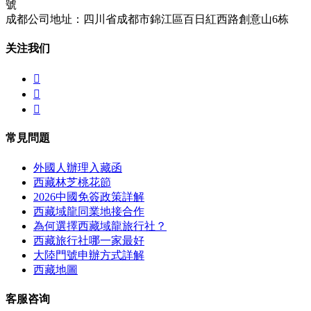
號
成都公司地址：四川省成都市錦江區百日紅西路創意山6栋
关注我们



常見問題
外國人辦理入藏函
西藏林芝桃花節
2026中國免簽政策詳解
西藏域龍同業地接合作
為何選擇西藏域龍旅行社？
西藏旅行社哪一家最好
大陸門號申辦方式詳解
西藏地圖
客服咨询