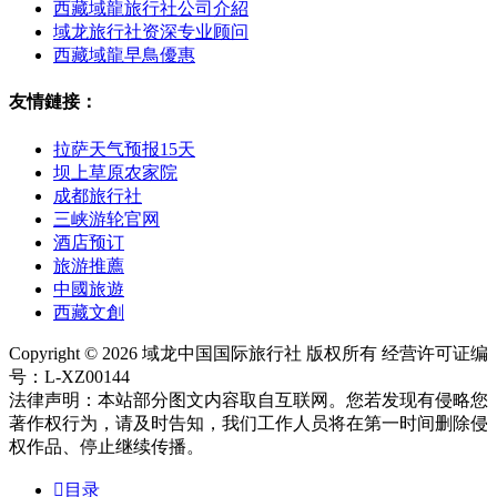
西藏域龍旅行社公司介紹
域龙旅行社资深专业顾问
西藏域龍早鳥優惠
友情鏈接：
拉萨天气预报15天
坝上草原农家院
成都旅行社
三峡游轮官网
酒店预订
旅游推薦
中國旅遊
西藏文創
Copyright © 2026 域龙中国国际旅行社 版权所有 经营许可证编
号：L-XZ00144
法律声明：本站部分图文内容取自互联网。您若发现有侵略您
著作权行为，请及时告知，我们工作人员将在第一时间删除侵
权作品、停止继续传播。

目录