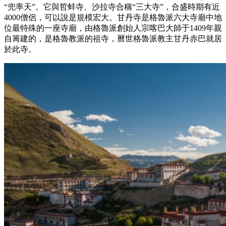
“兜率天”。它與哲蚌寺、沙拉寺合稱“三大寺”，合盛時期有近
4000僧侶，可以說是規模宏大。甘丹寺是格魯派六大寺廟中地
位最特殊的一座寺廟，由格魯派創始人宗喀巴大師于1409年親
自籌建的，是格魯教派的祖寺，曆世格魯派教主甘丹赤巴就居
於此寺。