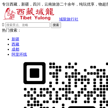
专注西藏，新疆，四川，云南旅游二十余年，纯玩优享，物超所
域龍旅行社

搜索
热门搜索：
新疆
西藏
成都
阿里环线