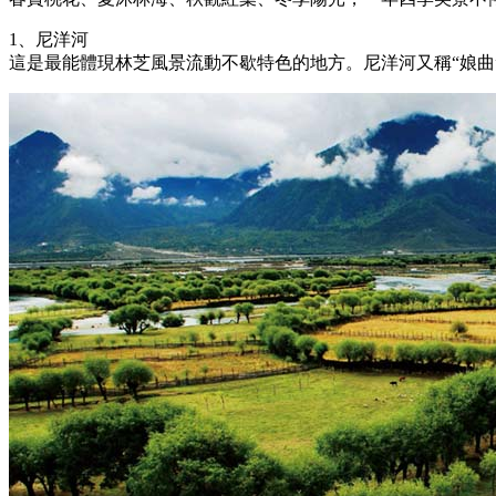
1、尼洋河
這是最能體現林芝風景流動不歇特色的地方。尼洋河又稱“娘曲”