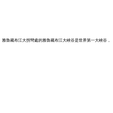
。雅魯藏布江大拐彎處的雅魯藏布江大峽谷是世界第一大峽谷，