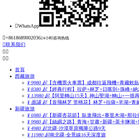

WhatsApp

+8618689002036
24小时咨询热线

联系我们




首頁
西藏旅游
¥ 9980 起
【含機票火車票】成都往返飛機+青藏軟臥+
¥ 8380 起
【經典行程】拉萨+林芝+日喀則+珠峰+納木
¥ 13980 起
【阿里轉山15天】神山聖湖+轉山+一措
¥ 面議 起
【首飛林芝 赏桃花】林芝+拉薩+羊湖+青
新疆旅游
¥ 6980 起
【新疆杏花節】臥進飛出+賽里木湖+那拉
¥ 9980 起
【絲綢之路】青海+甘肅+新疆+茶卡鹽湖+
¥ 4980 起
北疆·沙漠草原獨庫公路9天
¥ 11980 起
南北疆·全景線16天深度遊