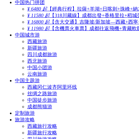
中国热门拼团
¥ 6480 起
【經典行程】拉薩+羊湖+日喀则+珠峰+納
¥ 11580 起
【318川藏線】成都出發+香格里拉+稻城
¥ 16800 起
【含大交通】吉隆坡/新加坡—西藏+西寧
¥ 11980 起
【含機票火車票】成都往返飛機+青藏軟臥
中国城市游
西藏旅游
新疆旅游
四川成都旅游
西北旅游
中国小团游
云南旅游
中国主题游
西藏冈仁波齐阿里环线
丝绸之路旅游
中国徒步旅游
成都熊猫游
定制旅游
旅游攻略
西藏旅行攻略
新疆旅行攻略