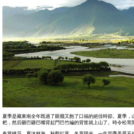
夏季是藏東南全年既過了眼癮又飽了口福的絕佳時節。夏季，
粑，然后砸巴砸巴嘴背起門巴竹編的背筐就上山了。時令松茸
春賞桃花、夏沐林海、秋觀紅葉、冬享陽光，一年四季美景不