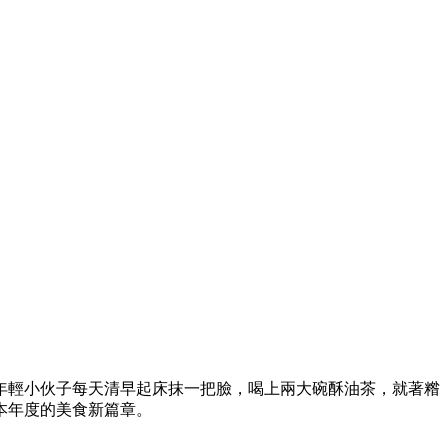
年輕小伙子每天清早起床抹一把臉，喝上兩大碗酥油茶，就著糌
本年度的美食新篇章。