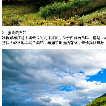
2、雅魯藏布江
雅魯藏布江是中國最長的高原河流，位于西藏自治區，也是世
整個大峽谷地區異常濕潤，布滿了郁密的森林，奇珍異寶無數