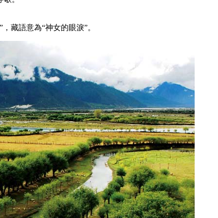
，藏語意為“神女的眼淚”。