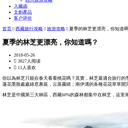
四川旅游攻略
入藏函
文創產品
客户评价
首页
西藏旅行攻略
旅游攻略
夏季的林芝更漂亮，你知道



夏季的林芝更漂亮，你知道嗎？
2018-05-26

3827人阅读

11人喜欢
你以為林芝只能在春天看看桃花嗎？其實，林芝最適合旅行的
蓮花墨脫處處綠意蔥蘢，云蒸霧繞；南伊溝的各種花花草草開完
林芝是中國第三大林區，西藏60%的森林都集中在林芝，這里