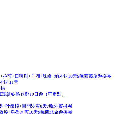
拉薩+日喀则+羊湖+珠峰+納木錯10天9晚西藏旅遊拼團
錯 11天
再措
藏观赏铁路软卧10日遊（可定製）
提+吐爾根+圖開沙漠8天7晚外賓拼團
敦煌+烏魯木齊10天9晚西北旅遊拼團