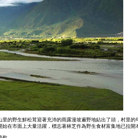
山里的野生鮮松茸迎著充沛的雨露漫坡遍野地鉆出了頭，村里的
開始在市面上大量活躍，標志著林芝作為野生食材富集地已拉開
停歇。