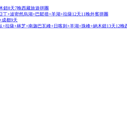
木錯8天7晚西藏旅遊拼團
亞丁+波密然烏湖+巴鬆措+羊湖+拉薩12天11晚外賓拼團
+成都9天
+拉薩+林芝+南迦巴瓦峰+日喀则+羊湖+珠峰+納木錯13天12